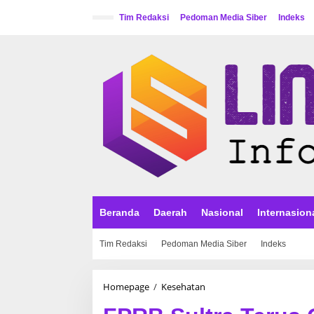
L
e
Tim Redaksi
Pedoman Media Siber
Indeks
w
a
t
i
k
e
k
o
n
t
e
n
Beranda
Daerah
Nasional
Internasion
Tim Redaksi
Pedoman Media Siber
Indeks
Homepage
/
Kesehatan
F
P
R