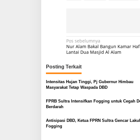
N
Pos sebelumnya
Nur Alam Bakal Bangun Kamar Hafi
a
Lantai Dua Masjid Al Alam
v
Posting Terkait
i
g
Intensitas Hujan Tinggi, Pj Gubernur Himbau
a
Masyarakat Tetap Waspada DBD
s
FPRB Sultra Intensifkan Fogging untuk Cegah
i
Berdarah
p
o
Antisipasi DBD, Ketua FPRN Sultra Gencar Laku
Fogging
s