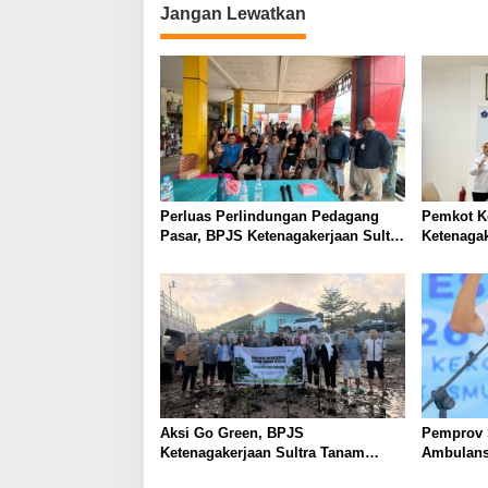
Jangan Lewatkan
Perluas Perlindungan Pedagang
Pemkot K
Pasar, BPJS Ketenagakerjaan Sultra
Ketenagak
Gencarkan Sosialisasi Kepesertaan
Kini Dapa
BPU
Sosial
Aksi Go Green, BPJS
Pemprov S
Ketenagakerjaan Sultra Tanam
Ambulans 
Mangrove di Pesisir Bungkutoko
Kesehata