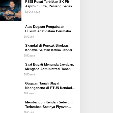
PSSI Pusat Terbitkan SK Plt
Asprov Sultra, Peluang Sepak
Bola dan Futsal Tampil di
Di Olahraga
Porprov Tetap Terbuka
Atas Dugaan Pengabaian
Hukum Adat dalam Perubahan
Simbol Mahar Perkawinan Adat
Di Opini
Masyarakat Pulau Wawonii
Skandal di Puncak Birokrasi
Konawe Selatan Ketika Jenderal
ASN Kehilangan Moral
Di Daerah
Saat Bupati Menunda Jawaban,
Mengapa Administrasi Tanah
Tetap Berjalan?
Di Daerah
Gugatan Tanah Ulayat
Ndonganeno di PTUN Kendari;
Saat Negara Diuji Menghormati
Di Hukum
Hukum atau Kekuasaan
Membangun Kendari Sebelum
Terlambat: Saatnya Flyover
Menjadi Agenda Strategis Kota
Di Opini