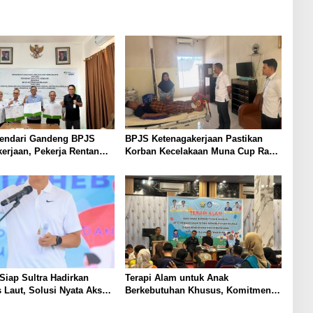
endari Gandeng BPJS
BPJS Ketenagakerjaan Pastikan
erjaan, Pekerja Rentan
Korban Kecelakaan Muna Cup Race
t Perlindungan Jaminan
I Mendapat Perlindungan Penuh
iap Sultra Hadirkan
Terapi Alam untuk Anak
Laut, Solusi Nyata Akses
Berkebutuhan Khusus, Komitmen
n Masyarakat Kepulauan
Dikbud Sultra Hadirkan Layanan