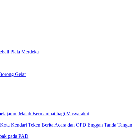
ball Piala Merdeka
 Borong Gelar
lajaran, Malah Bermanfaat bagi Masyarakat
D Kota Kendari Teken Berita Acara dan OPD Enggan Tanda Tangan
mpak pada PAD