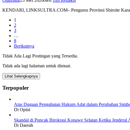
Olahraga
|
23 Mei 2026
oleh
Tim Redaksi
KENDARI, LINKSULTRA.COM– Pengurus Provinsi Shiroite Karate-
1
2
3
…
8
Berikutnya
Tidak Ada Lagi Postingan yang Tersedia.
Tidak ada lagi halaman untuk dimuat.
Lihat Selengkapnya
Terpopuler
Atas Dugaan Pengabaian Hukum Adat dalam Perubahan Simbo
Di Opini
Skandal di Puncak Birokrasi Konawe Selatan Ketika Jendera
Di Daerah