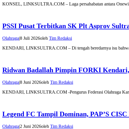
KONSEL, LINKSULTRA.COM – Laga persahabatan antara Onewila
PSSI Pusat Terbitkan SK Plt Asprov Sultr
Olahraga
|
8 Juli 2026
oleh
Tim Redaksi
KENDARI, LINKSULTRA.COM – Di tengah beredarnya isu bahwa c
Ridwan Badallah Pimpin FORKI Kendari, 
Olahraga
|
8 Juni 2026
oleh
Tim Redaksi
KENDARI, LINKSULTRA.COM -Pengurus Federasi Olahraga Karate
Legend FC Tampil Dominan, PAP’S CISC 
Olahraga
|
2 Juni 2026
oleh
Tim Redaksi