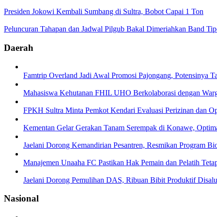
Presiden Jokowi Kembali Sumbang di Sultra, Bobot Capai 1 Ton
Peluncuran Tahapan dan Jadwal Pilgub Bakal Dimeriahkan Band Ti
Daerah
Famtrip Overland Jadi Awal Promosi Pajongang, Potensinya T
Mahasiswa Kehutanan FHIL UHO Berkolaborasi dengan Warga 
FPKH Sultra Minta Pemkot Kendari Evaluasi Perizinan dan Op
Kementan Gelar Gerakan Tanam Serempak di Konawe, Opti
Jaelani Dorong Kemandirian Pesantren, Resmikan Program Bi
Manajemen Unaaha FC Pastikan Hak Pemain dan Pelatih Teta
Jaelani Dorong Pemulihan DAS, Ribuan Bibit Produktif Disal
Nasional