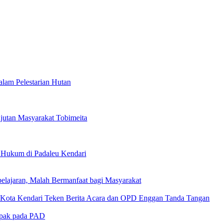
lam Pelestarian Hutan
jutan Masyarakat Tobimeita
Hukum di Padaleu Kendari
lajaran, Malah Bermanfaat bagi Masyarakat
D Kota Kendari Teken Berita Acara dan OPD Enggan Tanda Tangan
mpak pada PAD