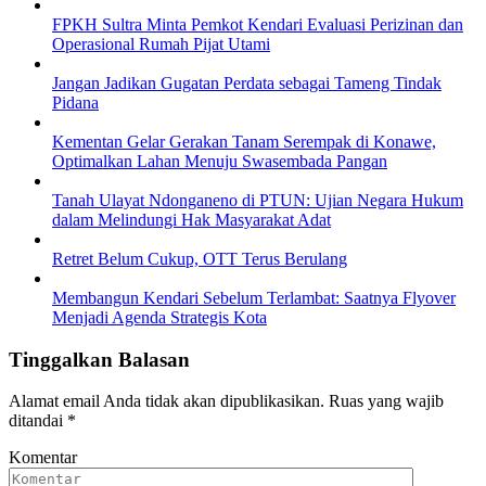
FPKH Sultra Minta Pemkot Kendari Evaluasi Perizinan dan
Operasional Rumah Pijat Utami
Jangan Jadikan Gugatan Perdata sebagai Tameng Tindak
Pidana
Kementan Gelar Gerakan Tanam Serempak di Konawe,
Optimalkan Lahan Menuju Swasembada Pangan
Tanah Ulayat Ndonganeno di PTUN: Ujian Negara Hukum
dalam Melindungi Hak Masyarakat Adat
Retret Belum Cukup, OTT Terus Berulang
Membangun Kendari Sebelum Terlambat: Saatnya Flyover
Menjadi Agenda Strategis Kota
Tinggalkan Balasan
Alamat email Anda tidak akan dipublikasikan.
Ruas yang wajib
ditandai
*
Komentar