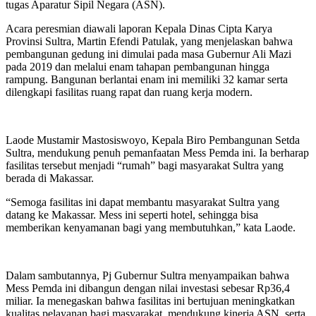
tugas Aparatur Sipil Negara (ASN).
Acara peresmian diawali laporan Kepala Dinas Cipta Karya
Provinsi Sultra, Martin Efendi Patulak, yang menjelaskan bahwa
pembangunan gedung ini dimulai pada masa Gubernur Ali Mazi
pada 2019 dan melalui enam tahapan pembangunan hingga
rampung. Bangunan berlantai enam ini memiliki 32 kamar serta
dilengkapi fasilitas ruang rapat dan ruang kerja modern.
Laode Mustamir Mastosiswoyo, Kepala Biro Pembangunan Setda
Sultra, mendukung penuh pemanfaatan Mess Pemda ini. Ia berharap
fasilitas tersebut menjadi “rumah” bagi masyarakat Sultra yang
berada di Makassar.
“Semoga fasilitas ini dapat membantu masyarakat Sultra yang
datang ke Makassar. Mess ini seperti hotel, sehingga bisa
memberikan kenyamanan bagi yang membutuhkan,” kata Laode.
Dalam sambutannya, Pj Gubernur Sultra menyampaikan bahwa
Mess Pemda ini dibangun dengan nilai investasi sebesar Rp36,4
miliar. Ia menegaskan bahwa fasilitas ini bertujuan meningkatkan
kualitas pelayanan bagi masyarakat, mendukung kinerja ASN, serta