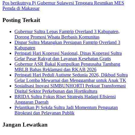
Pos berikutnya
Pj Gubernur Sulawesi Tenggara Resmikan MES
Pemda di Makassar
Posting Terkait
Gubernur Sultra Lepas Famtrip Overland 3 Kabupaten,
Dorong Promosi Wisata Berbasis Komunitas
Dispar Sultra Matangkan Persiapan Famtrip Overland 3
Kabupaten
Peringati Hari Koperasi Nasional, Dinas Koperasi Sultra
Gelar Pasar Rakyat dan Layanan Kesehatan Gratis
Gubernur ASR Bakal Kumpulkan Pengusaha Tambang
MBLB Bahas Reklamasi dan RKAB 2026
Peringati Hari Peduli Autisme Sedunia 2026, Dikbud Sultra
Gelar Lomba Mewarnai dan Menggambar untuk Anak TK
Sosialisasi Inovasi SIMBUNHORTI Perkuat Transformasi
Digital Sektor Perkebunan dan Hortikultura
BRIDA Sultra Fokus Riset Strategis Hadapi Efisiensi
Anggaran Daerah
Pelantikan Pj Sekda Sultra Jadi Momentum Penguatan
Birokrasi dan Pelayanan Publik
Jangan Lewatkan