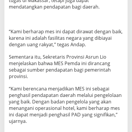
tugas di Makassar, tetapi juga dapat
i
mendatangkan pendapatan bagi daerah.
M
a
k
a
s
“Kami berharap mes ini dapat dirawat dengan baik,
s
karena ini adalah fasilitas negara yang dibiayai
a
dengan uang rakyat,” tegas Andap.
r
Sementara itu, Sekretaris Provinsi Asrun Lio
menjelaskan bahwa MES Pemda ini dirancang
sebagai sumber pendapatan bagi pemerintah
provinsi.
“Kami berencana menjadikan MES ini sebagai
penghasil pendapatan daerah melalui pengelolaan
yang baik. Dengan badan pengelola yang akan
menangani operasional hotel, kami berharap mes
ini dapat menjadi penghasil PAD yang signifikan,”
ujarnya.