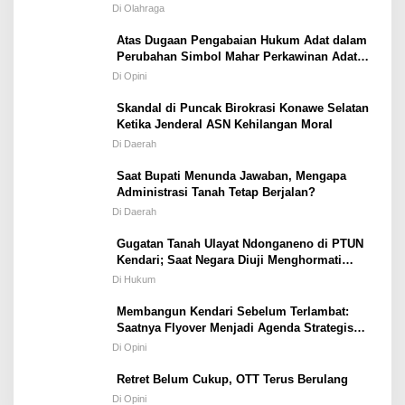
Porprov Tetap Terbuka
Di Olahraga
Atas Dugaan Pengabaian Hukum Adat dalam
Perubahan Simbol Mahar Perkawinan Adat
Masyarakat Pulau Wawonii
Di Opini
Skandal di Puncak Birokrasi Konawe Selatan
Ketika Jenderal ASN Kehilangan Moral
Di Daerah
Saat Bupati Menunda Jawaban, Mengapa
Administrasi Tanah Tetap Berjalan?
Di Daerah
Gugatan Tanah Ulayat Ndonganeno di PTUN
Kendari; Saat Negara Diuji Menghormati
Hukum atau Kekuasaan
Di Hukum
Membangun Kendari Sebelum Terlambat:
Saatnya Flyover Menjadi Agenda Strategis
Kota
Di Opini
Retret Belum Cukup, OTT Terus Berulang
Di Opini