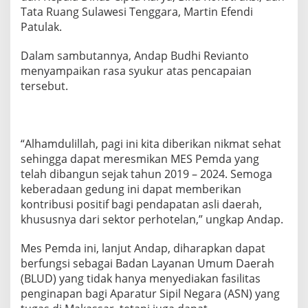
T
Tata Ruang Sulawesi Tenggara, Martin Efendi
e
Patulak.
n
g
Dalam sambutannya, Andap Budhi Revianto
g
a
menyampaikan rasa syukur atas pencapaian
r
tersebut.
a
R
e
s
m
“Alhamdulillah, pagi ini kita diberikan nikmat sehat
i
sehingga dapat meresmikan MES Pemda yang
k
telah dibangun sejak tahun 2019 – 2024. Semoga
a
keberadaan gedung ini dapat memberikan
n
kontribusi positif bagi pendapatan asli daerah,
M
E
khususnya dari sektor perhotelan,” ungkap Andap.
S
P
Mes Pemda ini, lanjut Andap, diharapkan dapat
e
berfungsi sebagai Badan Layanan Umum Daerah
m
(BLUD) yang tidak hanya menyediakan fasilitas
d
a
penginapan bagi Aparatur Sipil Negara (ASN) yang
d