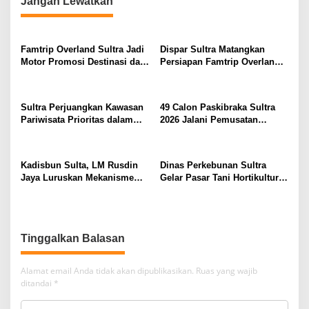
Jangan Lewatkan
Famtrip Overland Sultra Jadi
Dispar Sultra Matangkan
Motor Promosi Destinasi dan
Persiapan Famtrip Overland 3
Pemberdayaan UMKM
Kabupaten
Sultra Perjuangkan Kawasan
49 Calon Paskibraka Sultra
Pariwisata Prioritas dalam
2026 Jalani Pemusatan
RIPPARNAS 2026–2045
Pendidikan dan Pelatihan
Selama 24 Hari
Kadisbun Sulta, LM Rusdin
Dinas Perkebunan Sultra
Jaya Luruskan Mekanisme
Gelar Pasar Tani Hortikultura
Pengadaan dan Monitoring
Dukung Pengendalian
Alsintan di Sultra
Inflansi
Tinggalkan Balasan
Alamat email Anda tidak akan dipublikasikan.
Ruas yang wajib
ditandai
*