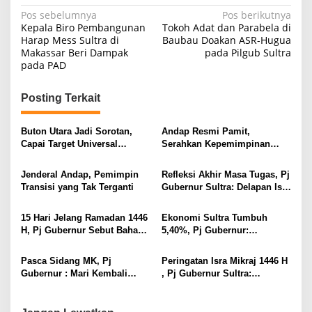
N
Pos sebelumnya
Pos berikutnya
Kepala Biro Pembangunan
Tokoh Adat dan Parabela di
a
Harap Mess Sultra di
Baubau Doakan ASR-Hugua
Makassar Beri Dampak
pada Pilgub Sultra
v
pada PAD
i
g
Posting Terkait
a
s
Buton Utara Jadi Sorotan,
Andap Resmi Pamit,
Capai Target Universal
Serahkan Kepemimpinan
i
Coverage Jamsostek dan
Sultra kepada Andi
Wakili Sultra di Paritrana
Sumangerukka-Hugua
p
Jenderal Andap, Pemimpin
Refleksi Akhir Masa Tugas, Pj
Award Nasional
Transisi yang Tak Terganti
Gubernur Sultra: Delapan Isu
o
Strategis Tuntas,
s
Pembangunan Berkelanjutan
15 Hari Jelang Ramadan 1446
Ekonomi Sultra Tumbuh
Harus Dilanjutkan
H, Pj Gubernur Sebut Bahan
5,40%, Pj Gubernur:
Pangan Aman, Tersedia, dan
Alhamdulillah, Perkuat Sektor
Harga Stabil
Riil!
Pasca Sidang MK, Pj
Peringatan Isra Mikraj 1446 H
Gubernur : Mari Kembali
, Pj Gubernur Sultra:
Bersatu dan Jaga
Teguhkan Kembali Komitmen
Kondusifitas Bumi Anoa
Moral Kita