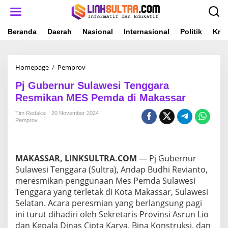
L
e
w
a
Beranda
Daerah
Nasional
Internasional
Politik
Krim
t
i
k
Homepage
/
Pemprov
P
e
j
k
Pj Gubernur Sulawesi Tenggara
G
o
u
n
Resmikan MES Pemda di Makassar
b
t
e
e
Tim Redaksi
20 November 2024
Pemprov
r
n
n
u
r
MAKASSAR, LINKSULTRA.COM
— Pj Gubernur
S
u
Sulawesi Tenggara (Sultra), Andap Budhi Revianto,
l
meresmikan penggunaan Mes Pemda Sulawesi
a
Tenggara yang terletak di Kota Makassar, Sulawesi
w
Selatan. Acara peresmian yang berlangsung pagi
e
ini turut dihadiri oleh Sekretaris Provinsi Asrun Lio
s
i
dan Kepala Dinas Cipta Karya, Bina Konstruksi, dan