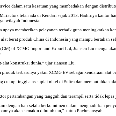
service dalam satu kesatuan yang membedakan dengan distributo
Tractors telah ada di Kendari sejak 2013. Hadirnya kantor bar
gai wilayah Indonesia.
am upaya memberikan pelayanan terbaik guna meningkatkan ke
r alat berat produk China di Indonesia yang mampu bertahan s
r (GM) of XCMG Import and Export Ltd, Jiansen Liu mengata
n.
lat konstruksi dunia,” ujar Jiansen Liu.
n
produk terbarunya yakni XCMG EV sebagai kendaraan alat ber
ang cukup tinggi atas suplai nikel di Sultra dan membutuhkan ak
or pertambangan yang tangguh dan terampil serta tidak lepas j
ani dengan hati selalu berkomitmen dalam menghadirkan penyed
epannya akan semakin dibutuhkan,” tutup Rachmansyah.