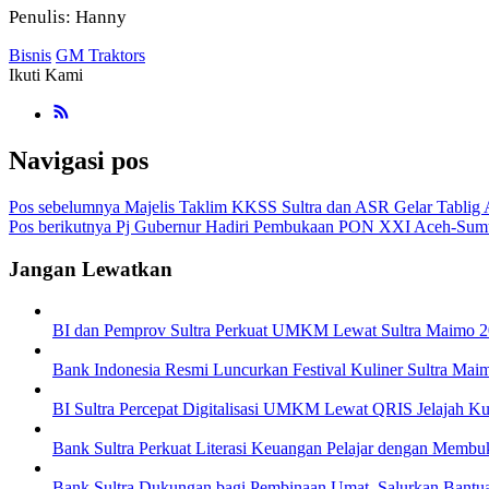
Penulis: Hanny
Bisnis
GM Traktors
Ikuti Kami
Navigasi pos
Pos sebelumnya
Majelis Taklim KKSS Sultra dan ASR Gelar Tablig 
Pos berikutnya
Pj Gubernur Hadiri Pembukaan PON XXI Aceh-Sum
Jangan Lewatkan
BI dan Pemprov Sultra Perkuat UMKM Lewat Sultra Maimo 20
Bank Indonesia Resmi Luncurkan Festival Kuliner Sultra Ma
BI Sultra Percepat Digitalisasi UMKM Lewat QRIS Jelajah Ku
Bank Sultra Perkuat Literasi Keuangan Pelajar dengan Membu
Bank Sultra Dukungan bagi Pembinaan Umat, Salurkan Bantua