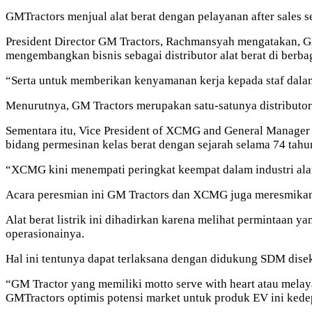
GMTractors menjual alat berat dengan pelayanan after sales 
President Director GM Tractors,
Rachmansyah
mengatakan, GM
mengembangkan bisnis sebagai distributor alat berat di berba
“Serta untuk memberikan kenyamanan kerja kepada staf dal
Menurutnya
, GM Tractors merupakan satu-satunya distributo
Sementara itu, Vice President of XCMG and General Manage
bidang permesinan kelas berat dengan sejarah selama 74 tahu
“XCMG kini menempati peringkat keempat dalam industri alat-a
Acara peresmian ini GM Tractors dan XCMG juga meresmika
Alat berat listrik ini dihadirkan karena melihat permintaan y
operasionainya.
Hal ini tentunya dapat terlaksana dengan didukung SDM disekt
“GM Tractor yang memiliki motto serve with heart atau melay
GMTractors optimis potensi market untuk produk EV ini ked