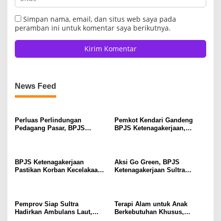
Simpan nama, email, dan situs web saya pada
peramban ini untuk komentar saya berikutnya.
News Feed
Perluas Perlindungan
Pemkot Kendari Gandeng
Pedagang Pasar, BPJS
BPJS Ketenagakerjaan,
Ketenagakerjaan Sultra
Pekerja Rentan Kini Dapat
Gencarkan Sosialisasi
Perlindungan Jaminan Sosial
Kepesertaan BPU
BPJS Ketenagakerjaan
Aksi Go Green, BPJS
Pastikan Korban Kecelakaan
Ketenagakerjaan Sultra
Muna Cup Race I Mendapat
Tanam Mangrove di Pesisir
Perlindungan Penuh
Bungkutoko
Pemprov Siap Sultra
Terapi Alam untuk Anak
Hadirkan Ambulans Laut,
Berkebutuhan Khusus,
Solusi Nyata Akses
Komitmen Dikbud Sultra