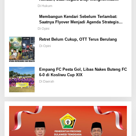
Hukum atau Kekuasaan
Di Hukum
Membangun Kendari Sebelum Terlambat:
Saatnya Flyover Menjadi Agenda Strategis
Kota
Di Opini
Retret Belum Cukup, OTT Terus Berulang
Di Opini
Empang FC Pesta Gol, Libas Nakes Buteng FC
6-0 di Kosliwu Cup XIX
Di Daerah