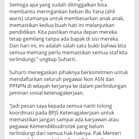
s
Semoga apa yang sudah ditinggalkan bisa
w
membantu meringankan beban Bu Yana (ahli
a
waris) utamanya untuk membesarkan anak anak,
d
memastikan kedua buah hati ini melanjutkan
a
pendidikan. Kita pastikan masa depan mereka
r
i
tetap gemilang tanpa ada bapak di sisi mereka.
B
Dan hari ini, ini adalah salah satu bukti bahwa kita
P
semua memang perlu memastikan semua staf kita
J
terlindungi,” ungkap Suharti.
S
K
e
Suharti menegaskan pihaknya berkomitmen untuk
t
mendaftarkan seluruh pegawai Non ASN dan
e
PPNPN di wilayah kerjanya ke dalam perlindungan
n
jaminan sosial ketenagakerjaan.
a
g
a
“Jadi pesan saya kepada semua nanti tolong
k
koordinasi pada BPJS Ketenagakerjaan untuk
e
memastikan jangan sampai ada karyawan atau
r
pegawai Kemendikbudristek yang belum
j
a
terlindungi dari semua hak-haknya. Pak Menteri
a