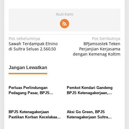
Ikuti Kami
N
Pos sebelumnya
Pos berikutnya
Sawah Terdampak Elnino
BPJamsostek Teken
a
di Sultra Seluas 2.560,50
Perjanjian Kerjasama
dengan Kemenag Koltim
v
i
Jangan Lewatkan
g
a
s
Perluas Perlindungan
Pemkot Kendari Gandeng
Pedagang Pasar, BPJS
BPJS Ketenagakerjaan,
i
Ketenagakerjaan Sultra
Pekerja Rentan Kini Dapat
p
Gencarkan Sosialisasi
Perlindungan Jaminan Sosial
Kepesertaan BPU
o
BPJS Ketenagakerjaan
Aksi Go Green, BPJS
Pastikan Korban Kecelakaan
Ketenagakerjaan Sultra
s
Muna Cup Race I Mendapat
Tanam Mangrove di Pesisir
Perlindungan Penuh
Bungkutoko