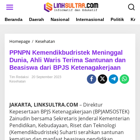
L
e
w
a
Beranda
Daerah
Nasional
Internasional
Politik
Krim
t
i
k
Homepage
/
Kesehatan
P
e
P
k
PPNPN Kemendikbudristek Meninggal
N
o
P
n
Dunia, Ahli Waris Terima Santunan dan
N
t
Beasiswa dari BPJS Ketenagakerjaan
K
e
e
n
Tim Redaksi
20 September 2023
m
Kesehatan
e
n
d
i
JAKARTA, LINKSULTRA.COM
– Direktur
k
Kepesertaan BPJS Ketenagakerjaan (BPJAMSOSTEK)
b
Zainudin bersama Sekretaris Jenderal Kementerian
u
Pendidikan, Kebudayaan, Riset dan Teknologi
d
r
(Kemendikbudristek) Suharti serahkan santunan
i
kematian dan manfaat beasiswa pendidikan