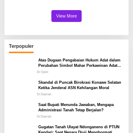
Kesehatan Masyarakat
Hadirkan Layanan Inklusif
Kepulauan
View More
Terpopuler
Atas Dugaan Pengabaian Hukum Adat dalam
Perubahan Simbol Mahar Perkawinan Adat
Masyarakat Pulau Wawonii
Di Opini
Skandal di Puncak Birokrasi Konawe Selatan
Ketika Jenderal ASN Kehilangan Moral
Di Daerah
Saat Bupati Menunda Jawaban, Mengapa
Administrasi Tanah Tetap Berjalan?
Di Daerah
Gugatan Tanah Ulayat Ndonganeno di PTUN
Kendari; Saat Negara Diuji Menghormati