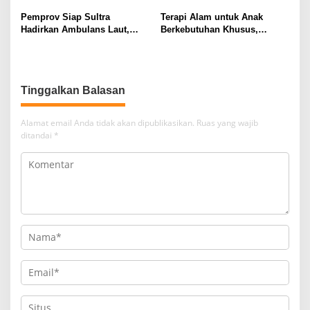
Pemprov Siap Sultra
Terapi Alam untuk Anak
Hadirkan Ambulans Laut,
Berkebutuhan Khusus,
Solusi Nyata Akses
Komitmen Dikbud Sultra
Kesehatan Masyarakat
Hadirkan Layanan Inklusif
Kepulauan
Tinggalkan Balasan
Alamat email Anda tidak akan dipublikasikan.
Ruas yang wajib
ditandai
*