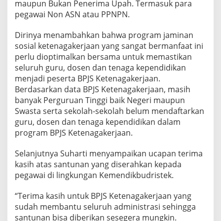
maupun Bukan Penerima Upah. Termasuk para
r
pegawai Non ASN atau PPNPN.
i
s
T
Dirinya menambahkan bahwa program jaminan
e
sosial ketenagakerjaan yang sangat bermanfaat ini
r
perlu dioptimalkan bersama untuk memastikan
i
seluruh guru, dosen dan tenaga kependidikan
m
a
menjadi peserta BPJS Ketenagakerjaan.
S
Berdasarkan data BPJS Ketenagakerjaan, masih
a
banyak Perguruan Tinggi baik Negeri maupun
n
Swasta serta sekolah-sekolah belum mendaftarkan
t
u
guru, dosen dan tenaga kependidikan dalam
n
program BPJS Ketenagakerjaan.
a
n
Selanjutnya Suharti menyampaikan ucapan terima
d
kasih atas santunan yang diserahkan kepada
a
n
pegawai di lingkungan Kemendikbudristek.
B
e
“Terima kasih untuk BPJS Ketenagakerjaan yang
a
sudah membantu seluruh administrasi sehingga
s
santunan bisa diberikan sesegera mungkin.
i