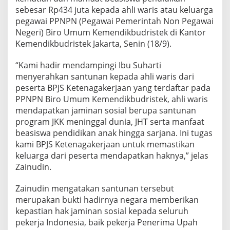
s
sebesar Rp434 juta kepada ahli waris atau keluarga
t
pegawai PPNPN (Pegawai Pemerintah Non Pegawai
e
Negeri) Biro Umum Kemendikbudristek di Kantor
k
M
Kemendikbudristek Jakarta, Senin (18/9).
e
n
“Kami hadir mendampingi Ibu Suharti
i
menyerahkan santunan kepada ahli waris dari
n
peserta BPJS Ketenagakerjaan yang terdaftar pada
g
g
PPNPN Biro Umum Kemendikbudristek, ahli waris
a
mendapatkan jaminan sosial berupa santunan
l
program JKK meninggal dunia, JHT serta manfaat
D
beasiswa pendidikan anak hingga sarjana. Ini tugas
u
n
kami BPJS Ketenagakerjaan untuk memastikan
i
keluarga dari peserta mendapatkan haknya,” jelas
a
Zainudin.
,
A
Zainudin mengatakan santunan tersebut
h
l
merupakan bukti hadirnya negara memberikan
i
kepastian hak jaminan sosial kepada seluruh
W
pekerja Indonesia, baik pekerja Penerima Upah
a