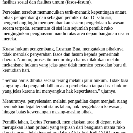
fasilitas sosial dan fasilitas umum (fasos-fasum).
Persoalan tersebut memunculkan tarik-menarik kepentingan antara
pihak pengembang dan sebagian pemilik ruko. Di satu sisi,
pengembang ingin mempertahankan sistem pengelolaan kawasan
secara terpadu, sementara di sisi lain sejumlah pemilik ruko
menginginkan penguasaan mandiri atas area depan bangunan usaha
mereka.
Kuasa hukum pengembang, Lusman Bua, mengatakan pihaknya
tidak menolak penyerahan fasos dan fasum kepada pemerintah
daerah. Namun, proses itu menurutnya harus dilakukan melalui
mekanisme hukum yang jelas agar tidak memicu persoalan baru di
kemudian hari.
“Semua harus dibuka secara terang melalui jalur hukum. Tidak bisa
langsung ada pengambilalihan atau pembekuan tanpa dasar hukum
yang jelas karena ini menyangkut hak keperdataan,” ujarnya.
Menurutnya, penyelesaian melalui pengadilan dapat menjadi ruang
pembuktian legal terkait status lahan, hak pengelolaan kawasan,
hingga batas kewenangan masing-masing pihak.
Pemilik lahan, Lerius Fernandi, menjelaskan area di depan ruko
merupakan lahan pribadi yang terpisah dari bangunan utama ruko
dan statusnya telah tercantum dalam Akta Jual Beli (AJB) maupun