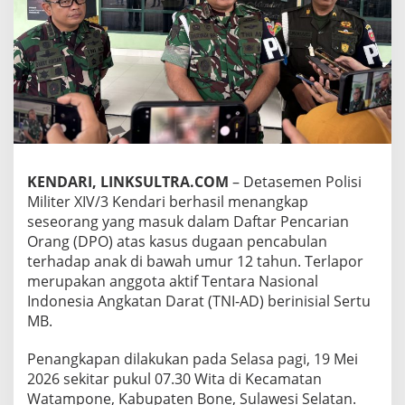
T
a
n
g
k
a
p
D
P
O
D
KENDARI, LINKSULTRA.COM
– Detasemen Polisi
u
Militer XIV/3 Kendari berhasil menangkap
g
a
seseorang yang masuk dalam Daftar Pencarian
a
Orang (DPO) atas kasus dugaan pencabulan
n
terhadap anak di bawah umur 12 tahun. Terlapor
P
merupakan anggota aktif Tentara Nasional
e
Indonesia Angkatan Darat (TNI-AD) berinisial Sertu
n
c
MB.
a
b
Penangkapan dilakukan pada Selasa pagi, 19 Mei
u
2026 sekitar pukul 07.30 Wita di Kecamatan
l
Watampone, Kabupaten Bone, Sulawesi Selatan.
a