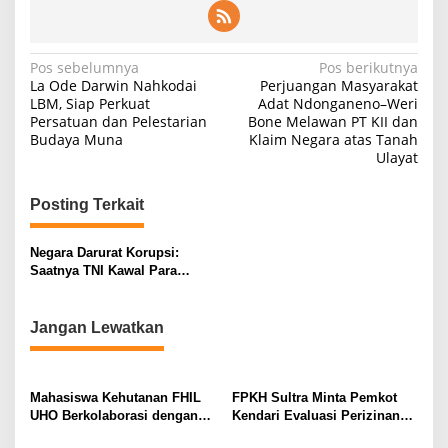
N
Pos sebelumnya
Pos berikutnya
La Ode Darwin Nahkodai
Perjuangan Masyarakat
a
LBM, Siap Perkuat
Adat Ndonganeno–Weri
Persatuan dan Pelestarian
Bone Melawan PT KII dan
v
Budaya Muna
Klaim Negara atas Tanah
i
Ulayat
g
Posting Terkait
a
s
Negara Darurat Korupsi:
i
Saatnya TNI Kawal Para
Penegak Hukum
p
o
Jangan Lewatkan
s
Mahasiswa Kehutanan FHIL
FPKH Sultra Minta Pemkot
UHO Berkolaborasi dengan
Kendari Evaluasi Perizinan
Warga Tobimeita Olah Air
dan Operasional Rumah Pijat