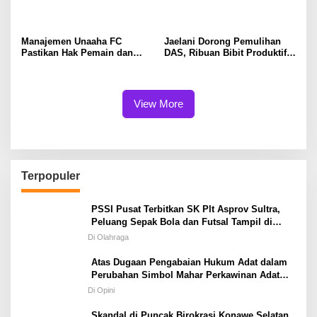
Optimalkan Lahan Menuju
Program Bioflok dan
Swasembada Pangan
Salurkan Bantuan Beras di
Konawe
Manajemen Unaaha FC
Jaelani Dorong Pemulihan
Pastikan Hak Pemain dan
DAS, Ribuan Bibit Produktif
Pelatih Tetap Dibayarkan
Disalurkan kepada Warga
Konsel dan Kendari
View More
Terpopuler
PSSI Pusat Terbitkan SK Plt Asprov Sultra,
Peluang Sepak Bola dan Futsal Tampil di
Porprov Tetap Terbuka
Di Olahraga
Atas Dugaan Pengabaian Hukum Adat dalam
Perubahan Simbol Mahar Perkawinan Adat
Masyarakat Pulau Wawonii
Di Opini
Skandal di Puncak Birokrasi Konawe Selatan