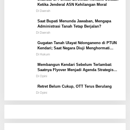
Ketika Jenderal ASN Kehilangan Moral
Di Daerah
Saat Bupati Menunda Jawaban, Mengapa
Administrasi Tanah Tetap Berjalan?
Di Daerah
Gugatan Tanah Ulayat Ndonganeno di PTUN
Kendari; Saat Negara Diuji Menghormati
Hukum atau Kekuasaan
Di Hukum
Membangun Kendari Sebelum Terlambat:
Saatnya Flyover Menjadi Agenda Strategis
Kota
Di Opini
Retret Belum Cukup, OTT Terus Berulang
Di Opini