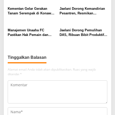
Nira Menjadi Gula Cair
Utami
Kementan Gelar Gerakan
Jaelani Dorong Kemandirian
Tanam Serempak di Konawe,
Pesantren, Resmikan
Optimalkan Lahan Menuju
Program Bioflok dan
Swasembada Pangan
Salurkan Bantuan Beras di
Konawe
Manajemen Unaaha FC
Jaelani Dorong Pemulihan
Pastikan Hak Pemain dan
DAS, Ribuan Bibit Produktif
Pelatih Tetap Dibayarkan
Disalurkan kepada Warga
Konsel dan Kendari
Tinggalkan Balasan
Alamat email Anda tidak akan dipublikasikan.
Ruas yang wajib
ditandai
*