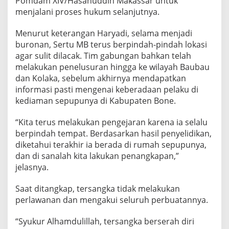
Pomdam XIV/Hasanuddin Makassar untuk
A
menjalani proses hukum selanjutnya.
D
B
Menurut keterangan Haryadi, selama menjadi
u
r
buronan, Sertu MB terus berpindah-pindah lokasi
o
agar sulit dilacak. Tim gabungan bahkan telah
n
melakukan penelusuran hingga ke wilayah Baubau
S
dan Kolaka, sebelum akhirnya mendapatkan
e
informasi pasti mengenai keberadaan pelaku di
b
u
kediaman sepupunya di Kabupaten Bone.
l
a
“Kita terus melakukan pengejaran karena ia selalu
n
berpindah tempat. Berdasarkan hasil penyelidikan,
diketahui terakhir ia berada di rumah sepupunya,
dan di sanalah kita lakukan penangkapan,”
jelasnya.
Saat ditangkap, tersangka tidak melakukan
perlawanan dan mengakui seluruh perbuatannya.
“Syukur Alhamdulillah, tersangka berserah diri