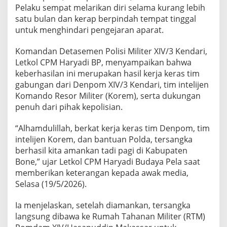
n
Pelaku sempat melarikan diri selama kurang lebih
A
satu bulan dan kerap berpindah tempat tinggal
n
untuk menghindari pengejaran aparat.
a
k
Komandan Detasemen Polisi Militer XIV/3 Kendari,
d
i
Letkol CPM Haryadi BP, menyampaikan bahwa
B
keberhasilan ini merupakan hasil kerja keras tim
a
gabungan dari Denpom XIV/3 Kendari, tim intelijen
w
Komando Resor Militer (Korem), serta dukungan
a
h
penuh dari pihak kepolisian.
U
m
“Alhamdulillah, berkat kerja keras tim Denpom, tim
u
intelijen Korem, dan bantuan Polda, tersangka
r
berhasil kita amankan tadi pagi di Kabupaten
,
O
Bone,” ujar Letkol CPM Haryadi Budaya Pela saat
k
memberikan keterangan kepada awak media,
n
Selasa (19/5/2026).
u
m
Ia menjelaskan, setelah diamankan, tersangka
T
N
langsung dibawa ke Rumah Tahanan Militer (RTM)
I