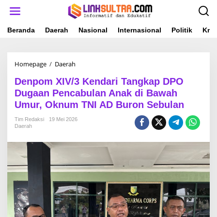
L
e
w
a
Beranda
Daerah
Nasional
Internasional
Politik
Krim
t
i
k
Homepage
/
Daerah
D
e
e
k
Denpom XIV/3 Kendari Tangkap DPO
n
o
p
n
Dugaan Pencabulan Anak di Bawah
o
t
Umur, Oknum TNI AD Buron Sebulan
m
e
X
n
Tim Redaksi
19 Mei 2026
I
Daerah
V
/
3
K
e
n
d
a
r
i