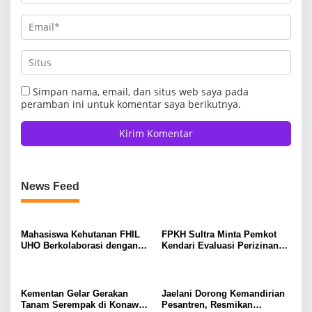
Simpan nama, email, dan situs web saya pada
peramban ini untuk komentar saya berikutnya.
News Feed
Mahasiswa Kehutanan FHIL
FPKH Sultra Minta Pemkot
UHO Berkolaborasi dengan
Kendari Evaluasi Perizinan
Warga Tobimeita Olah Air
dan Operasional Rumah Pijat
Nira Menjadi Gula Cair
Utami
Kementan Gelar Gerakan
Jaelani Dorong Kemandirian
Tanam Serempak di Konawe,
Pesantren, Resmikan