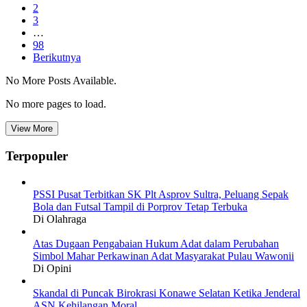
2
3
…
98
Berikutnya
No More Posts Available.
No more pages to load.
View More
Terpopuler
PSSI Pusat Terbitkan SK Plt Asprov Sultra, Peluang Sepak
Bola dan Futsal Tampil di Porprov Tetap Terbuka
Di Olahraga
Atas Dugaan Pengabaian Hukum Adat dalam Perubahan
Simbol Mahar Perkawinan Adat Masyarakat Pulau Wawonii
Di Opini
Skandal di Puncak Birokrasi Konawe Selatan Ketika Jenderal
ASN Kehilangan Moral