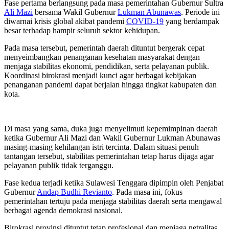
Fase pertama berlangsung pada masa pemerintahan Gubernur Sultra
Ali Mazi
bersama Wakil Gubernur
Lukman Abunawas
. Periode ini
diwarnai krisis global akibat pandemi
COVID-19
yang berdampak
besar terhadap hampir seluruh sektor kehidupan.
Pada masa tersebut, pemerintah daerah dituntut bergerak cepat
menyeimbangkan penanganan kesehatan masyarakat dengan
menjaga stabilitas ekonomi, pendidikan, serta pelayanan publik.
Koordinasi birokrasi menjadi kunci agar berbagai kebijakan
penanganan pandemi dapat berjalan hingga tingkat kabupaten dan
kota.
Di masa yang sama, duka juga menyelimuti kepemimpinan daerah
ketika Gubernur Ali Mazi dan Wakil Gubernur Lukman Abunawas
masing-masing kehilangan istri tercinta. Dalam situasi penuh
tantangan tersebut, stabilitas pemerintahan tetap harus dijaga agar
pelayanan publik tidak terganggu.
Fase kedua terjadi ketika Sulawesi Tenggara dipimpin oleh Penjabat
Gubernur
Andap Budhi Revianto
. Pada masa ini, fokus
pemerintahan tertuju pada menjaga stabilitas daerah serta mengawal
berbagai agenda demokrasi nasional.
Birokrasi provinsi dituntut tetap profesional dan menjaga netralitas