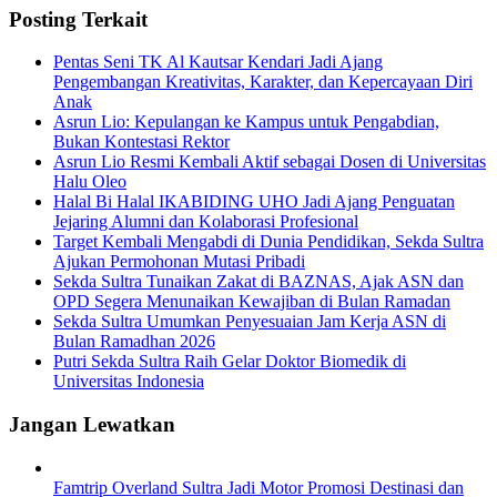
Posting Terkait
Pentas Seni TK Al Kautsar Kendari Jadi Ajang
Pengembangan Kreativitas, Karakter, dan Kepercayaan Diri
Anak
Asrun Lio: Kepulangan ke Kampus untuk Pengabdian,
Bukan Kontestasi Rektor
Asrun Lio Resmi Kembali Aktif sebagai Dosen di Universitas
Halu Oleo
Halal Bi Halal IKABIDING UHO Jadi Ajang Penguatan
Jejaring Alumni dan Kolaborasi Profesional
Target Kembali Mengabdi di Dunia Pendidikan, Sekda Sultra
Ajukan Permohonan Mutasi Pribadi
Sekda Sultra Tunaikan Zakat di BAZNAS, Ajak ASN dan
OPD Segera Menunaikan Kewajiban di Bulan Ramadan
Sekda Sultra Umumkan Penyesuaian Jam Kerja ASN di
Bulan Ramadhan 2026
Putri Sekda Sultra Raih Gelar Doktor Biomedik di
Universitas Indonesia
Jangan Lewatkan
Famtrip Overland Sultra Jadi Motor Promosi Destinasi dan