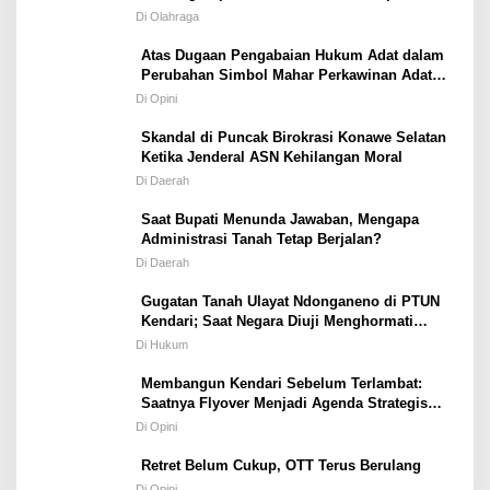
Porprov Tetap Terbuka
Di Olahraga
Atas Dugaan Pengabaian Hukum Adat dalam
Perubahan Simbol Mahar Perkawinan Adat
Masyarakat Pulau Wawonii
Di Opini
Skandal di Puncak Birokrasi Konawe Selatan
Ketika Jenderal ASN Kehilangan Moral
Di Daerah
Saat Bupati Menunda Jawaban, Mengapa
Administrasi Tanah Tetap Berjalan?
Di Daerah
Gugatan Tanah Ulayat Ndonganeno di PTUN
Kendari; Saat Negara Diuji Menghormati
Hukum atau Kekuasaan
Di Hukum
Membangun Kendari Sebelum Terlambat:
Saatnya Flyover Menjadi Agenda Strategis
Kota
Di Opini
Retret Belum Cukup, OTT Terus Berulang
Di Opini