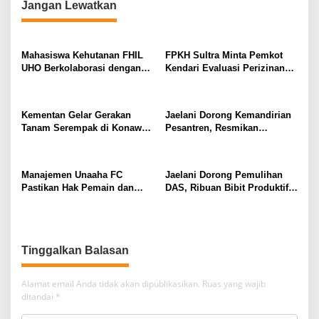
Jangan Lewatkan
a
s
i
Mahasiswa Kehutanan FHIL
FPKH Sultra Minta Pemkot
p
UHO Berkolaborasi dengan
Kendari Evaluasi Perizinan
Warga Tobimeita Olah Air
dan Operasional Rumah Pijat
o
Nira Menjadi Gula Cair
Utami
s
Kementan Gelar Gerakan
Jaelani Dorong Kemandirian
Tanam Serempak di Konawe,
Pesantren, Resmikan
Optimalkan Lahan Menuju
Program Bioflok dan
Swasembada Pangan
Salurkan Bantuan Beras di
Konawe
Manajemen Unaaha FC
Jaelani Dorong Pemulihan
Pastikan Hak Pemain dan
DAS, Ribuan Bibit Produktif
Pelatih Tetap Dibayarkan
Disalurkan kepada Warga
Konsel dan Kendari
Tinggalkan Balasan
Alamat email Anda tidak akan dipublikasikan.
Ruas yang wajib
ditandai
*