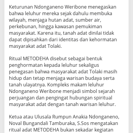
d
Keturunan Ndonganeno Weribone menegaskan
a
bahwa leluhur mereka sejak dahulu membuka
t
wilayah, menjaga hutan adat, sumber air,
M
E
perkebunan, hingga kawasan pemukiman
T
masyarakat. Karena itu, tanah adat dinilai tidak
O
dapat dipisahkan dari identitas dan kehormatan
D
masyarakat adat Tolaki.
E
H
A
Ritual METODEHA disebut sebagai bentuk
penghormatan kepada leluhur sekaligus
penegasan bahwa masyarakat adat Tolaki masih
hidup dan tetap menjaga warisan budaya serta
tanah ulayatnya. Kompleks makam leluhur
Ndonganeno Weribone menjadi simbol sejarah
perjuangan dan pengingat hubungan spiritual
masyarakat adat dengan tanah warisan leluhur.
Ketua atau Ulusala Rumpun Anakia Ndonganeno,
Noval Bungandali Tamburaka, S.Sos mengatakan
ritual adat METODEHA bukan sekadar kegiatan