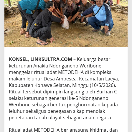
a
n
e
n
o
W
e
r
i
b
o
KONSEL, LINKSULTRA.COM
– Keluarga besar
n
keturunan Anakia Ndonganeno Weribone
e
T
menggelar ritual adat METODEHA di kompleks
o
makam leluhur Desa Ambesea, Kecamatan Laeya,
l
Kabupaten Konawe Selatan, Minggu (10/5/2026).
a
Ritual tersebut dipimpin langsung oleh Burhan G
k
selaku keturunan generasi ke-5 Ndonganeno
P
e
Weribone sebagai bentuk penghormatan kepada
n
leluhur sekaligus penegasan sikap menolak
e
penetapan tanah ulayat sebagai tanah negara.
t
a
Ritual adat METODEHA berlangsung khidmat dan
p