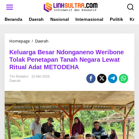
L
e
w
a
Beranda
Daerah
Nasional
Internasional
Politik
Krim
t
i
k
Homepage
/
Daerah
K
e
e
k
Keluarga Besar Ndonganeno Weribone
l
o
u
n
Tolak Penetapan Tanah Negara Lewat
a
t
Ritual Adat METODEHA
r
e
g
n
Tim Redaksi
10 Mei 2026
a
Daerah
B
e
s
a
r
N
d
o
n
g