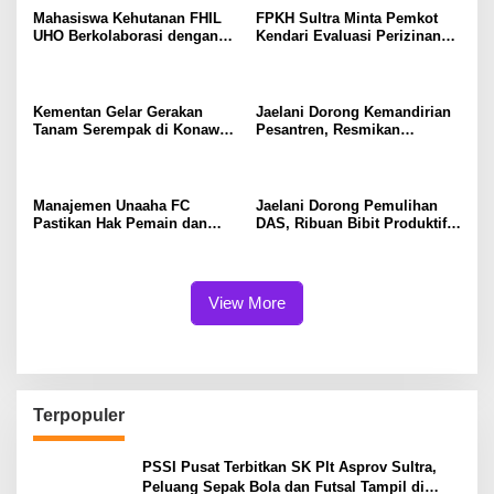
Mahasiswa Kehutanan FHIL
FPKH Sultra Minta Pemkot
UHO Berkolaborasi dengan
Kendari Evaluasi Perizinan
Warga Tobimeita Olah Air
dan Operasional Rumah Pijat
Nira Menjadi Gula Cair
Utami
Kementan Gelar Gerakan
Jaelani Dorong Kemandirian
Tanam Serempak di Konawe,
Pesantren, Resmikan
Optimalkan Lahan Menuju
Program Bioflok dan
Swasembada Pangan
Salurkan Bantuan Beras di
Konawe
Manajemen Unaaha FC
Jaelani Dorong Pemulihan
Pastikan Hak Pemain dan
DAS, Ribuan Bibit Produktif
Pelatih Tetap Dibayarkan
Disalurkan kepada Warga
Konsel dan Kendari
View More
Terpopuler
PSSI Pusat Terbitkan SK Plt Asprov Sultra,
Peluang Sepak Bola dan Futsal Tampil di