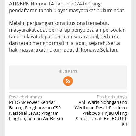
ATR/BPN Nomor 14 Tahun 2024 tentang
pendaftaran tanah ulayat masyarakat hukum adat.
Melalui perjuangan konstitusional tersebut,
masyarakat adat berharap penyelesaian persoalan
tanah ulayat dapat berjalan secara adil, terbuka,
dan tetap menghormati nilai adat, sejarah, serta
hak masyarakat hukum adat di Konawe Selatan.
Ikuti Kami
N
Pos sebelumnya
Pos berikutnya
PT DSSP Power Kendari
Ahli Waris Ndonganeno
a
Borong Penghargaan CSR
Weribone Desak Presiden
Nasional Lewat Program
Prabowo Tinjau Ulang
v
Lingkungan dan Air Bersih
Status Tanah Eks HGU PT
i
KII
g