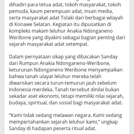
a
dihadiri para tetua adat, tokoh masyarakat, tokoh
n
pemuda, kaum perempuan adat, insan media,
T
serta masyarakat adat Tolaki dari berbagai wilayah
a
di Konawe Selatan. Kegiatan itu dipusatkan di
n
a
kompleks makam leluhur Anakia Ndonganeno
h
Weribone yang diyakini sebagai bagian penting dari
N
sejarah masyarakat adat setempat.
e
g
Dalam pernyataan sikap yang dibacakan Sanday
a
r
dari Rumpun Anakia Ndonganeno-Weribone,
a
keturunan Ndonganeno Weribone menyampaikan
L
bahwa tanah ulayat leluhur mereka telah
e
diwariskan secara turun-temurun jauh sebelum
w
Indonesia merdeka. Tanah tersebut dinilai bukan
a
t
sekadar aset ekonomi, tetapi memiliki nilai sejarah,
R
budaya, spiritual, dan sosial bagi masyarakat adat.
i
t
“Kami tidak sedang melawan negara. Kami sedang
u
mempertahankan sejarah leluhur kami,” ungkap
a
l
Sanday di hadapan peserta ritual adat.
A