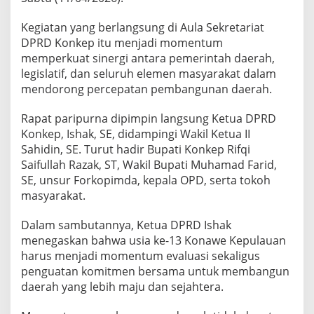
o
n
Kegiatan yang berlangsung di Aula Sekretariat
k
DPRD Konkep itu menjadi momentum
e
p
memperkuat sinergi antara pemerintah daerah,
k
legislatif, dan seluruh elemen masyarakat dalam
e
mendorong percepatan pembangunan daerah.
-
1
Rapat paripurna dipimpin langsung Ketua DPRD
3
,
Konkep, Ishak, SE, didampingi Wakil Ketua II
D
Sahidin, SE. Turut hadir Bupati Konkep Rifqi
P
Saifullah Razak, ST, Wakil Bupati Muhamad Farid,
R
SE, unsur Forkopimda, kepala OPD, serta tokoh
D
masyarakat.
d
a
n
Dalam sambutannya, Ketua DPRD Ishak
P
menegaskan bahwa usia ke-13 Konawe Kepulauan
e
harus menjadi momentum evaluasi sekaligus
m
penguatan komitmen bersama untuk membangun
d
a
daerah yang lebih maju dan sejahtera.
P
e