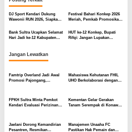
a
s
DJ Sport Kendari Dukung
Festival Bahari Konkep 2026
Wawonii RUN 2026, Siapkan
Meriah, Pemkab Promosikan
i
Hadiah Menarik untuk Peserta
Wisata dan Potensi Laut
Wawonii
p
Bank Sultra Ucapkan Selamat
HUT ke-12 Konkep, Bupati
Hari Jadi ke-12 Kabupaten
Rifqi: Jangan Lupakan
o
Konawe Kepulauan, Dukung
Sejarah Perjuangan
s
Penuh Visi Wawonii Emas
Pemekaran Wawonii
Jangan Lewatkan
Famtrip Overland Jadi Awal
Mahasiswa Kehutanan FHIL
Promosi Pajongang,
UHO Berkolaborasi dengan
Potensinya Tak Kalah dari
Warga Tobimeita Olah Air
Labengki
Nira Menjadi Gula Cair
FPKH Sultra Minta Pemkot
Kementan Gelar Gerakan
Kendari Evaluasi Perizinan
Tanam Serempak di Konawe,
dan Operasional Rumah Pijat
Optimalkan Lahan Menuju
Utami
Swasembada Pangan
Jaelani Dorong Kemandirian
Manajemen Unaaha FC
Pesantren, Resmikan
Pastikan Hak Pemain dan