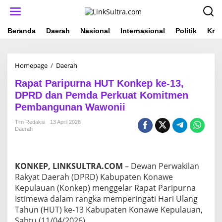
L
e
w
a
Beranda
Daerah
Nasional
Internasional
Politik
Krim
t
i
k
Homepage
/
Daerah
R
e
a
k
Rapat Paripurna HUT Konkep ke-13,
p
o
a
n
DPRD dan Pemda Perkuat Komitmen
t
t
Pembangunan Wawonii
P
e
a
n
Tim Redaksi
13 April 2026
r
Daerah
i
p
u
r
KONKEP, LINKSULTRA.COM
– Dewan Perwakilan
n
Rakyat Daerah (DPRD) Kabupaten Konawe
a
Kepulauan (Konkep) menggelar Rapat Paripurna
H
Istimewa dalam rangka memperingati Hari Ulang
U
T
Tahun (HUT) ke-13 Kabupaten Konawe Kepulauan,
K
Sabtu (11/04/2026).