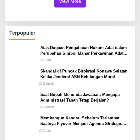
View More
Terpopuler
Atas Dugaan Pengabaian Hukum Adat dalam
Perubahan Simbol Mahar Perkawinan Adat
Masyarakat Pulau Wawonii
Di Opini
Skandal di Puncak Birokrasi Konawe Selatan
Ketika Jenderal ASN Kehilangan Moral
Di Daerah
Saat Bupati Menunda Jawaban, Mengapa
Administrasi Tanah Tetap Berjalan?
Di Daerah
Membangun Kendari Sebelum Terlambat:
Saatnya Flyover Menjadi Agenda Strategis
Kota
Di Opini