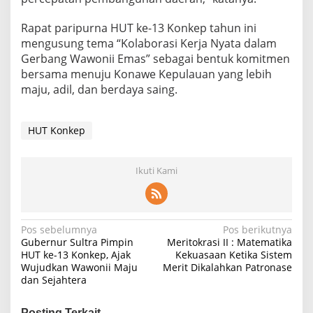
Rapat paripurna HUT ke-13 Konkep tahun ini
mengusung tema “Kolaborasi Kerja Nyata dalam
Gerbang Wawonii Emas” sebagai bentuk komitmen
bersama menuju Konawe Kepulauan yang lebih
maju, adil, dan berdaya saing.
HUT Konkep
Ikuti Kami
N
Pos sebelumnya
Pos berikutnya
Gubernur Sultra Pimpin
Meritokrasi II : Matematika
a
HUT ke-13 Konkep, Ajak
Kekuasaan Ketika Sistem
Wujudkan Wawonii Maju
Merit Dikalahkan Patronase
v
dan Sejahtera
i
g
Posting Terkait