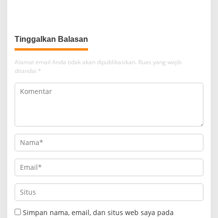
Program Bioflok dan
Pelatih Tetap Dibayarkan
Salurkan Bantuan Beras di
Konawe
Tinggalkan Balasan
Alamat email Anda tidak akan dipublikasikan.
Ruas yang wajib
ditandai
*
Simpan nama, email, dan situs web saya pada