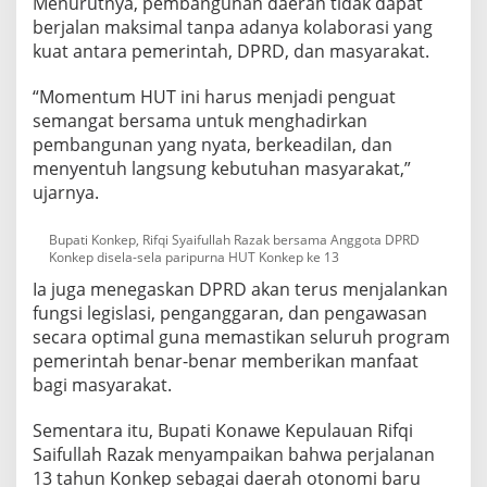
Menurutnya, pembangunan daerah tidak dapat
r
berjalan maksimal tanpa adanya kolaborasi yang
k
kuat antara pemerintah, DPRD, dan masyarakat.
u
a
t
“Momentum HUT ini harus menjadi penguat
K
semangat bersama untuk menghadirkan
o
pembangunan yang nyata, berkeadilan, dan
m
menyentuh langsung kebutuhan masyarakat,”
i
t
ujarnya.
m
e
Bupati Konkep, Rifqi Syaifullah Razak bersama Anggota DPRD
n
Konkep disela-sela paripurna HUT Konkep ke 13
P
e
Ia juga menegaskan DPRD akan terus menjalankan
m
fungsi legislasi, penganggaran, dan pengawasan
b
secara optimal guna memastikan seluruh program
a
pemerintah benar-benar memberikan manfaat
n
bagi masyarakat.
g
u
n
Sementara itu, Bupati Konawe Kepulauan Rifqi
a
Saifullah Razak menyampaikan bahwa perjalanan
n
13 tahun Konkep sebagai daerah otonomi baru
W