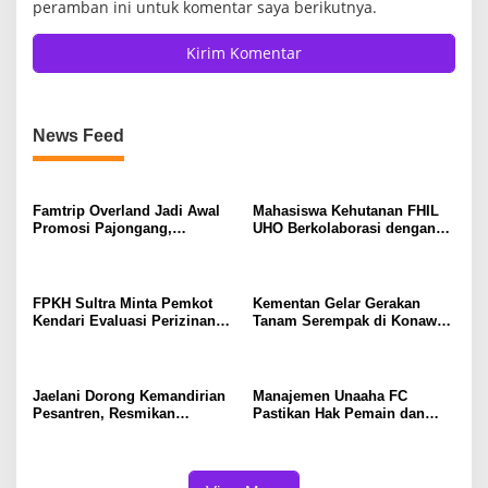
peramban ini untuk komentar saya berikutnya.
News Feed
Famtrip Overland Jadi Awal
Mahasiswa Kehutanan FHIL
Promosi Pajongang,
UHO Berkolaborasi dengan
Potensinya Tak Kalah dari
Warga Tobimeita Olah Air
Labengki
Nira Menjadi Gula Cair
FPKH Sultra Minta Pemkot
Kementan Gelar Gerakan
Kendari Evaluasi Perizinan
Tanam Serempak di Konawe,
dan Operasional Rumah Pijat
Optimalkan Lahan Menuju
Utami
Swasembada Pangan
Jaelani Dorong Kemandirian
Manajemen Unaaha FC
Pesantren, Resmikan
Pastikan Hak Pemain dan
Program Bioflok dan
Pelatih Tetap Dibayarkan
Salurkan Bantuan Beras di
Konawe