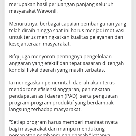
merupakan hasil perjuangan panjang seluruh
a
w
masyarakat Wawonii.
o
n
Menurutnya, berbagai capaian pembangunan yang
i
telah diraih hingga saat ini harus menjadi motivasi
i
untuk terus meningkatkan kualitas pelayanan dan
kesejahteraan masyarakat.
Rifqi juga menyoroti pentingnya pengelolaan
anggaran yang efektif dan tepat sasaran di tengah
kondisi fiskal daerah yang masih terbatas.
Ia menegaskan pemerintah daerah akan terus
mendorong efisiensi anggaran, peningkatan
pendapatan asli daerah (PAD), serta penguatan
program-program produktif yang berdampak
langsung terhadap masyarakat.
“Setiap program harus memberi manfaat nyata
bagi masyarakat dan mampu mendukung
percepatan pembangunan daerah,” katanya.