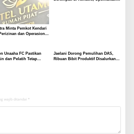
Lahan Menuju Swasembada
Pangan
ra Minta Pemkot Kendari
Perizinan dan Operasional
jat Utami
n Unaaha FC Pastikan
Jaelani Dorong Pemulihan DAS,
n dan Pelatih Tetap
Ribuan Bibit Produktif Disalurkan
an
kepada Warga Konsel dan Kendari
g wajib ditandai
*