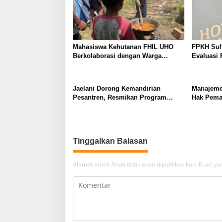
Mahasiswa Kehutanan FHIL UHO
FPKH Sult
Berkolaborasi dengan Warga
Evaluasi 
Tobimeita Olah Air Nira Menjadi
Rumah Pi
Gula Cair
Jaelani Dorong Kemandirian
Manajeme
Pesantren, Resmikan Program
Hak Pemai
Bioflok dan Salurkan Bantuan Beras
Dibayark
di Konawe
Tinggalkan Balasan
Alamat email Anda tidak akan dipublikasikan.
Ruas yan