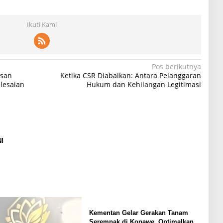
Ikuti Kami
Pos berikutnya
asan
Ketika CSR Diabaikan: Antara Pelanggaran
lesaian
Hukum dan Kehilangan Legitimasi
I
m
Kementan Gelar Gerakan Tanam
Serempak di Konawe, Optimalkan