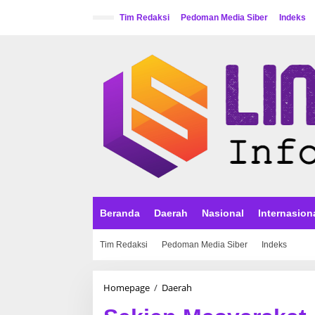
L
e
Tim Redaksi
Pedoman Media Siber
Indeks
w
a
t
i
k
e
k
o
n
t
e
n
Beranda
Daerah
Nasional
Internasion
Tim Redaksi
Pedoman Media Siber
Indeks
Homepage
/
Daerah
S
e
k