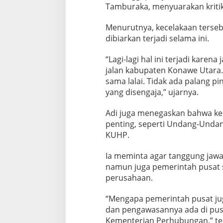
n
Tamburaka, menyuarakan kriti
g
i
Menurutnya, kecelakaan terseb
R
dibiarkan terjadi selama ini.
a
k
y
“Lagi-lagi hal ini terjadi kare
a
jalan kabupaten Konawe Utara
t
sama lalai. Tidak ada palang pi
yang disengaja,” ujarnya.
Adi juga menegaskan bahwa kec
penting, seperti Undang-Undan
KUHP.
Ia meminta agar tanggung jaw
namun juga pemerintah pusat s
perusahaan.
“Mengapa pemerintah pusat ju
dan pengawasannya ada di pus
Kementerian Perhubungan,” teg