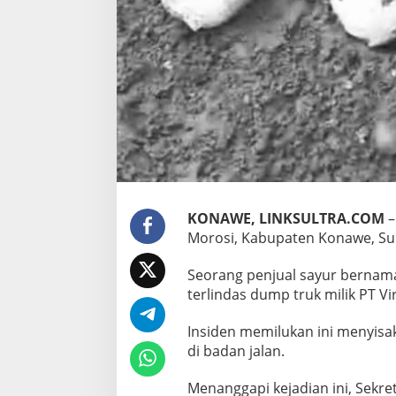
s
i
:
“
N
e
g
a
r
a
H
a
r
u
KONAWE, LINKSULTRA.COM
–
s
Morosi, Kabupaten Konawe, Sul
H
a
d
Seorang penjual sayur bernama
i
terlindas dump truk milik PT Vi
r
L
Insiden memilukan ini menyisa
i
di badan jalan.
n
d
u
Menanggapi kejadian ini, Sekret