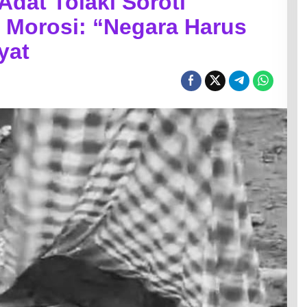
Adat Tolaki Soroti
 Morosi: “Negara Harus
yat