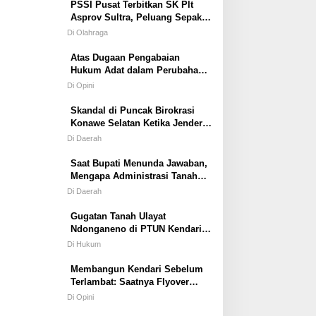
PSSI Pusat Terbitkan SK Plt
Asprov Sultra, Peluang Sepak
Bola dan Futsal Tampil di
Di Olahraga
Porprov Tetap Terbuka
Atas Dugaan Pengabaian
Hukum Adat dalam Perubahan
Simbol Mahar Perkawinan Adat
Di Opini
Masyarakat Pulau Wawonii
Skandal di Puncak Birokrasi
Konawe Selatan Ketika Jenderal
ASN Kehilangan Moral
Di Daerah
Saat Bupati Menunda Jawaban,
Mengapa Administrasi Tanah
Tetap Berjalan?
Di Daerah
Gugatan Tanah Ulayat
Ndonganeno di PTUN Kendari;
Saat Negara Diuji Menghormati
Di Hukum
Hukum atau Kekuasaan
Membangun Kendari Sebelum
Terlambat: Saatnya Flyover
Menjadi Agenda Strategis Kota
Di Opini