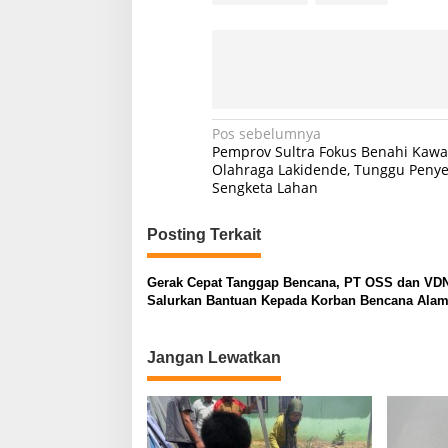
N
Pos sebelumnya
Pemprov Sultra Fokus Benahi Kaw
a
Olahraga Lakidende, Tunggu Penye
Sengketa Lahan
v
i
Posting Terkait
g
a
Gerak Cepat Tanggap Bencana, PT OSS dan VDN
s
Salurkan Bantuan Kepada Korban Bencana Ala
i
p
Jangan Lewatkan
o
s