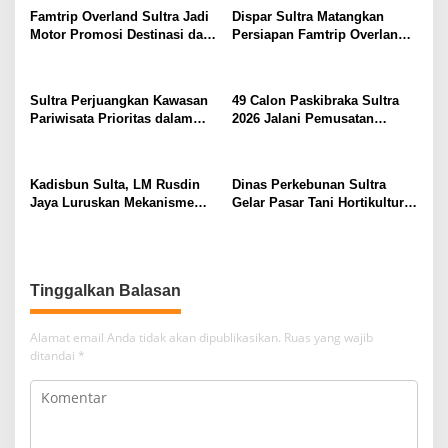
Famtrip Overland Sultra Jadi
Dispar Sultra Matangkan
Motor Promosi Destinasi dan
Persiapan Famtrip Overland 3
Pemberdayaan UMKM
Kabupaten
Sultra Perjuangkan Kawasan
49 Calon Paskibraka Sultra
Pariwisata Prioritas dalam
2026 Jalani Pemusatan
RIPPARNAS 2026–2045
Pendidikan dan Pelatihan
Selama 24 Hari
Kadisbun Sulta, LM Rusdin
Dinas Perkebunan Sultra
Jaya Luruskan Mekanisme
Gelar Pasar Tani Hortikultura
Pengadaan dan Monitoring
Dukung Pengendalian
Alsintan di Sultra
Inflansi
Tinggalkan Balasan
Alamat email Anda tidak akan dipublikasikan.
Ruas yang wajib
ditandai
*