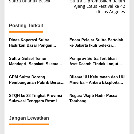
a
Sultra Dilantik Besok
Sultra Dipromosikan dalam
Ajang Lotus Festival ke 42
v
di Los Angeles
i
g
Posting Terkait
a
s
Dinas Koperasi Sultra
Enam Pelajar Sultra Bertolak
Hadirkan Bazar Pangan
ke Jakarta Ikuti Seleksi
i
Murah bagi Masyarakat
Paskibraka Nasional
p
Sultra–Sulsel Temui
Pemprov Sultra Tertibkan
Mendagri, Sepakati Skema
Aset Daerah Tindak Lanjut
o
Pengelolaan Bersama Pulau
Temuan BPK dan Atensi KPK,
s
Kawi-Kawia
Dilakukan Secara Humanis
GPM Sultra Dorong
Dilema UU Kehutanan dan UU
Pembangunan Pabrik Beras
Minerba – Antara Eksploitasi
untuk Jadikan Konawe
dan Pelestarian
Sentrum Pangan Nasional
STQH ke-28 Tingkat Provinsi
Negara Wajib Hadir Pasca
Sulawesi Tenggara Resmi
Tambang
Dimulai, Dimeriahkan Pawai
Ta’aruf di Kota Kendari
Jangan Lewatkan