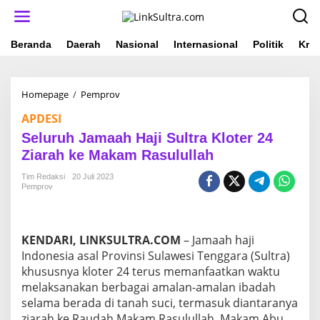
L
e
w
a
Beranda
Daerah
Nasional
Internasional
Politik
Krim
t
i
k
Homepage
/
Pemprov
S
e
e
k
APDESI
l
o
u
n
Seluruh Jamaah Haji Sultra Kloter 24
r
t
Ziarah ke Makam Rasulullah
u
e
h
n
Tim Redaksi
20 Juli 2023
J
Pemprov
a
m
a
a
KENDARI, LINKSULTRA.COM
– Jamaah haji
h
Indonesia asal Provinsi Sulawesi Tenggara (Sultra)
H
khususnya kloter 24 terus memanfaatkan waktu
a
melaksanakan berbagai amalan-amalan ibadah
j
i
selama berada di tanah suci, termasuk diantaranya
S
ziarah ke Raudah Makam Rasulullah, Makam Abu