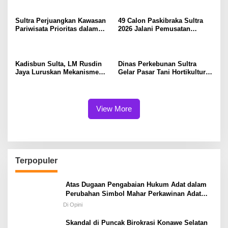
Sultra Perjuangkan Kawasan
49 Calon Paskibraka Sultra
Pariwisata Prioritas dalam
2026 Jalani Pemusatan
RIPPARNAS 2026–2045
Pendidikan dan Pelatihan
Selama 24 Hari
Kadisbun Sulta, LM Rusdin
Dinas Perkebunan Sultra
Jaya Luruskan Mekanisme
Gelar Pasar Tani Hortikultura
Pengadaan dan Monitoring
Dukung Pengendalian
Alsintan di Sultra
Inflansi
View More
Terpopuler
Atas Dugaan Pengabaian Hukum Adat dalam
Perubahan Simbol Mahar Perkawinan Adat
Masyarakat Pulau Wawonii
Di Opini
Skandal di Puncak Birokrasi Konawe Selatan