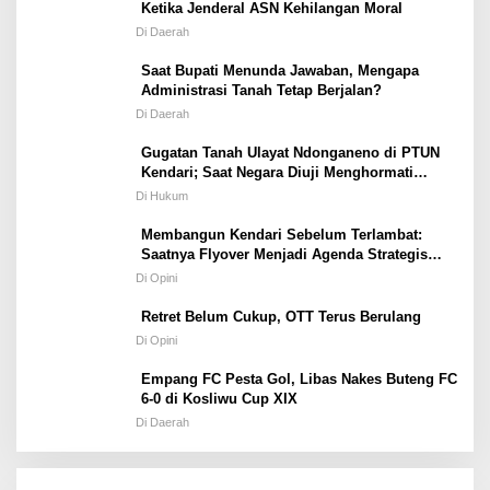
Ketika Jenderal ASN Kehilangan Moral
Di Daerah
Saat Bupati Menunda Jawaban, Mengapa
Administrasi Tanah Tetap Berjalan?
Di Daerah
Gugatan Tanah Ulayat Ndonganeno di PTUN
Kendari; Saat Negara Diuji Menghormati
Hukum atau Kekuasaan
Di Hukum
Membangun Kendari Sebelum Terlambat:
Saatnya Flyover Menjadi Agenda Strategis
Kota
Di Opini
Retret Belum Cukup, OTT Terus Berulang
Di Opini
Empang FC Pesta Gol, Libas Nakes Buteng FC
6-0 di Kosliwu Cup XIX
Di Daerah