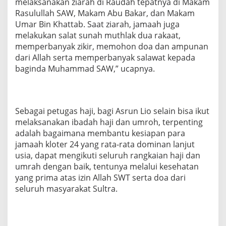
melaksanakan ziarah di Raudah tepatnya di Makam
m
Rasulullah SAW, Makam Abu Bakar, dan Makam
R
Umar Bin Khattab. Saat ziarah, jamaah juga
a
s
melakukan salat sunah muthlak dua rakaat,
u
memperbanyak zikir, memohon doa dan ampunan
l
dari Allah serta memperbanyak salawat kepada
u
baginda Muhammad SAW,” ucapnya.
l
l
a
h
Sebagai petugas haji, bagi Asrun Lio selain bisa ikut
melaksanakan ibadah haji dan umroh, terpenting
adalah bagaimana membantu kesiapan para
jamaah kloter 24 yang rata-rata dominan lanjut
usia, dapat mengikuti seluruh rangkaian haji dan
umrah dengan baik, tentunya melalui kesehatan
yang prima atas izin Allah SWT serta doa dari
seluruh masyarakat Sultra.