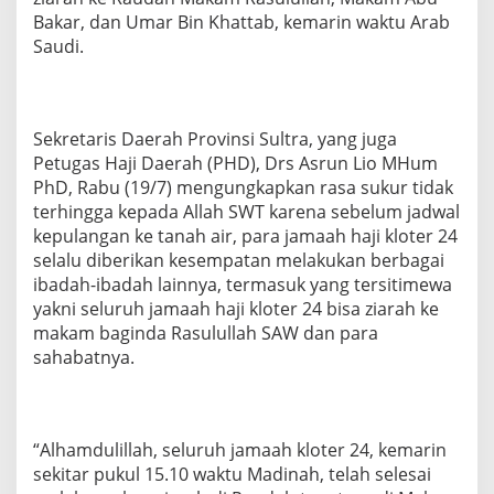
u
Bakar, dan Umar Bin Khattab, kemarin waktu Arab
l
Saudi.
t
r
a
K
l
Sekretaris Daerah Provinsi Sultra, yang juga
o
Petugas Haji Daerah (PHD), Drs Asrun Lio MHum
t
PhD, Rabu (19/7) mengungkapkan rasa sukur tidak
e
r
terhingga kepada Allah SWT karena sebelum jadwal
2
kepulangan ke tanah air, para jamaah haji kloter 24
4
selalu diberikan kesempatan melakukan berbagai
Z
ibadah-ibadah lainnya, termasuk yang tersitimewa
i
yakni seluruh jamaah haji kloter 24 bisa ziarah ke
a
r
makam baginda Rasulullah SAW dan para
a
sahabatnya.
h
k
e
M
a
“Alhamdulillah, seluruh jamaah kloter 24, kemarin
k
sekitar pukul 15.10 waktu Madinah, telah selesai
a