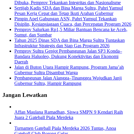
Dibuka, Pemprov Tekankan Integritas dan Nasionalisme
Sertijab Kadis SDA dan Bina Marga Sultra, Pahri Yamsul
Pesan Kerja Cepat dan Tetap Ikuti Arahan Gubernur
Pimpin Apel Gabungan ASN, Pahri Yamsul Tekankan
Disiplin, Kesiapsiagaan Cuaca, dan Percepatan Program 2026
Pemprov Salurkan Rp1,5 Miliar Bantuan Bencana ke Aceh,
Sumut, dan Sumbar
Tahun 2025 Dinas SDA dan Bina Marga Sultra Tuntaskan
Infrastruktur Strategis dan Siap Gas Program 2026
Pemprov Sultra Genjot Pembangunan Jalan SP3 Konda–
Bandara Haluoleo, Dukung Konektivitas dan Ekonomi
Daerah
Jalan di Buton Utara Hampir Rampung, Program Jama’ah
Gubernur Sultra Disambut Warga
Pembangunan Jalan Alangga–Tinanggea Wujudkan Janji
Gubernur Sultra, Hampir Rampung
Jangan Lewatkan
Affan Maulana Ramadhan, Siswa SMPN 9 Kendari Raih
Juara 2 Gateball Piala Merdeka
Turnamen Gateball Piala Merdeka 2026 Tuntas, Anoa
Gateball Club Borong Gelar