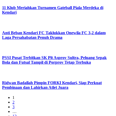
11 Klub Meriahkan Turnamen Gateball Piala Merdeka di
Kendari
Anti Beban Kendari FC Taklukkan Onewila FC 3-2 dalam
Laga Persahabatan Penuh Drama
PSSI Pusat Terbitkan SK Plt Asprov Sultra, Peluang Sepak
Bola dan Futsal Tampil di Porprov Tetap Terbuka
Ridwan Badallah Pimpin FORKI Kendari, Siap Perkuat
Pembinaan dan Lahirkan Atlet Juara
1
2
3
…