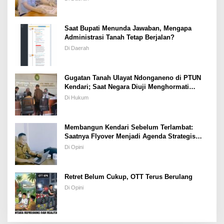
Saat Bupati Menunda Jawaban, Mengapa
Administrasi Tanah Tetap Berjalan?
Di Daerah
Gugatan Tanah Ulayat Ndonganeno di PTUN
Kendari; Saat Negara Diuji Menghormati
Hukum atau Kekuasaan
Di Hukum
Membangun Kendari Sebelum Terlambat:
Saatnya Flyover Menjadi Agenda Strategis
Kota
Di Opini
Retret Belum Cukup, OTT Terus Berulang
Di Opini