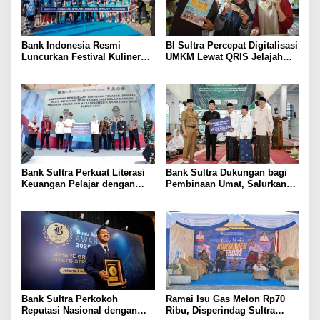
Bank Indonesia Resmi
BI Sultra Percepat Digitalisasi
Luncurkan Festival Kuliner
UMKM Lewat QRIS Jelajah
Sultra Maimo 2026, Perkuat
Kuliner 2026
UMKM dan Digitalisasi
Ekonomi Daerah
Bank Sultra Perkuat Literasi
Bank Sultra Dukungan bagi
Keuangan Pelajar dengan
Pembinaan Umat, Salurkan
Membuka 50.537 Rekening
Bantuan Operasional Rp200
SimPel di Kota Kendari
Juta kepada MUI Sultra
Bank Sultra Perkokoh
Ramai Isu Gas Melon Rp70
Reputasi Nasional dengan
Ribu, Disperindag Sultra