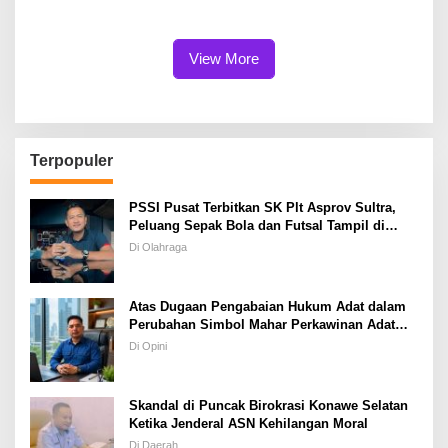
Meraih Tiga Penghargaan
Tegaskan HET Tetap Rp20
Bergengsi
Ribu
View More
Terpopuler
PSSI Pusat Terbitkan SK Plt Asprov Sultra,
Peluang Sepak Bola dan Futsal Tampil di
Porprov Tetap Terbuka
Di Olahraga
Atas Dugaan Pengabaian Hukum Adat dalam
Perubahan Simbol Mahar Perkawinan Adat
Masyarakat Pulau Wawonii
Di Opini
Skandal di Puncak Birokrasi Konawe Selatan
Ketika Jenderal ASN Kehilangan Moral
Di Daerah