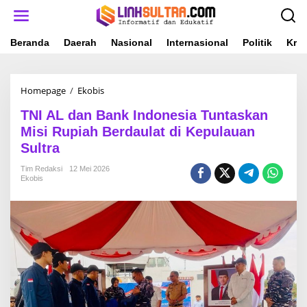
L
e
w
a
Beranda
Daerah
Nasional
Internasional
Politik
Krim
t
i
k
Homepage
/
Ekobis
T
e
N
k
TNI AL dan Bank Indonesia Tuntaskan
I
o
A
n
Misi Rupiah Berdaulat di Kepulauan
L
t
Sultra
d
e
a
n
Tim Redaksi
12 Mei 2026
n
Ekobis
B
a
n
k
I
n
d
o
n
e