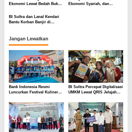
Ekonomi Daerah
Ekonomi Lewat Bedah Buku
Ekonomi Syariah, dan
o
“Prinsipil Ekonomi” di World
Digitalisasi di Sultra Maimo
s
Book Day 2026
2025
BI Sultra dan Lanal Kendari
Bantu Korban Banjir di
Kendari
Jangan Lewatkan
Bank Indonesia Resmi
BI Sultra Percepat Digitalisasi
Luncurkan Festival Kuliner
UMKM Lewat QRIS Jelajah
Sultra Maimo 2026, Perkuat
Kuliner 2026
UMKM dan Digitalisasi
Ekonomi Daerah