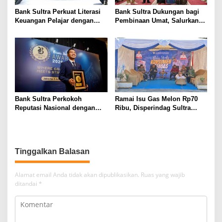
Bank Sultra Perkuat Literasi
Bank Sultra Dukungan bagi
Keuangan Pelajar dengan
Pembinaan Umat, Salurkan
Membuka 50.537 Rekening
Bantuan Operasional Rp200
SimPel di Kota Kendari
Juta kepada MUI Sultra
Bank Sultra Perkokoh
Ramai Isu Gas Melon Rp70
Reputasi Nasional dengan
Ribu, Disperindag Sultra
Meraih Tiga Penghargaan
Tegaskan HET Tetap Rp20
Bergengsi
Ribu
Tinggalkan Balasan
Alamat email Anda tidak akan dipublikasikan.
Ruas yang wajib
ditandai
*