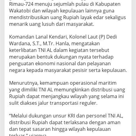
d
Rimau-724 menuju sejumlah pulau di Kabupaten
a
Wakatobi dan wilayah kepulauan lainnya guna
u
mendistribusikan uang Rupiah layak edar sekaligus
l
menarik uang lusuh dari masyarakat.
a
t
d
Komandan Lanal Kendari, Kolonel Laut (P) Dedi
i
Wardana, S.T., M.Tr. Hanla, mengatakan
K
keterlibatan TNI AL dalam kegiatan tersebut
e
merupakan bentuk dukungan nyata terhadap
p
penguatan ekonomi nasional dan pelayanan
u
l
negara kepada masyarakat pesisir serta kepulauan.
a
u
Menurutnya, kemampuan operasional maritim
a
yang dimiliki TNI AL memungkinkan distribusi uang
n
Rupiah dapat menjangkau wilayah yang selama ini
S
u
sulit diakses jalur transportasi reguler.
l
t
“Melalui dukungan unsur KRI dan personel TNI AL,
r
distribusi Rupiah dapat terlaksana dengan aman
a
dan tepat sasaran hingga wilayah kepulauan
terluar,” ujarnya.