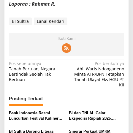
Laporan : Rahmat R.
BI Sultra
Lanal Kendari
Ikuti Kami
N
Pos sebelumnya
Pos berikutnya
Tanah Bertuan, Negara
Ahli Waris Ndonganeno
a
Bertindak Seolah Tak
Minta ATR/BPN Tetapkan
Bertuan
Tanah Ulayat Eks HGU PT
v
KII
i
g
Posting Terkait
a
s
Bank Indonesia Resmi
BI dan TNI AL Gelar
Luncurkan Festival Kuliner
Ekspedisi Rupiah 2026,
i
Sultra Maimo 2026, Perkuat
Wakatobi Jadi Fokus
UMKM dan Digitalisasi
Penguatan Kedaulatan Uang
p
BI Sultra Dorong Literasi
Sinergi Perkuat UMKM,