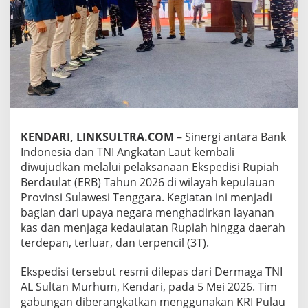
s
i
a
T
u
n
t
a
s
k
a
KENDARI, LINKSULTRA.COM
– Sinergi antara Bank
n
Indonesia dan TNI Angkatan Laut kembali
M
diwujudkan melalui pelaksanaan Ekspedisi Rupiah
i
s
Berdaulat (ERB) Tahun 2026 di wilayah kepulauan
i
Provinsi Sulawesi Tenggara. Kegiatan ini menjadi
R
bagian dari upaya negara menghadirkan layanan
u
kas dan menjaga kedaulatan Rupiah hingga daerah
p
i
terdepan, terluar, dan terpencil (3T).
a
h
Ekspedisi tersebut resmi dilepas dari Dermaga TNI
B
AL Sultan Murhum, Kendari, pada 5 Mei 2026. Tim
e
gabungan diberangkatkan menggunakan KRI Pulau
r