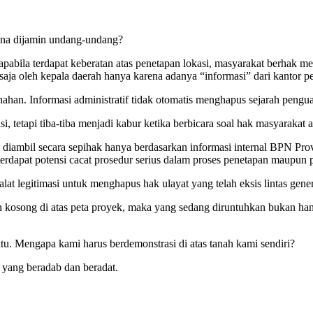
ana dijamin undang-undang?
abila terdapat keberatan atas penetapan lokasi, masyarakat berhak 
saja oleh kepala daerah hanya karena adanya “informasi” dari kantor p
an. Informasi administratif tidak otomatis menghapus sejarah penguas
asi, tetapi tiba-tiba menjadi kabur ketika berbicara soal hak masyarakat a
ga diambil secara sepihak hanya berdasarkan informasi internal BPN P
dapat potensi cacat prosedur serius dalam proses penetapan maupun p
at legitimasi untuk menghapus hak ulayat yang telah eksis lintas gener
 kosong di atas peta proyek, maka yang sedang diruntuhkan bukan hanya
tu. Mengapa kami harus berdemonstrasi di atas tanah kami sendiri?
yang beradab dan beradat.