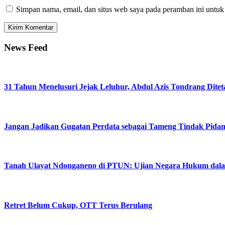
Simpan nama, email, dan situs web saya pada peramban ini untuk
News Feed
31 Tahun Menelusuri Jejak Leluhur, Abdul Azis Tondrang Dite
Jangan Jadikan Gugatan Perdata sebagai Tameng Tindak Pida
Tanah Ulayat Ndonganeno di PTUN: Ujian Negara Hukum dala
Retret Belum Cukup, OTT Terus Berulang