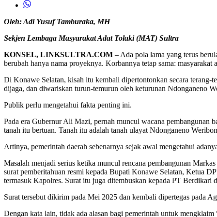
Oleh: Adi Yusuf Tamburaka, MH
Sekjen Lembaga Masyarakat Adat Tolaki (MAT) Sultra
KONSEL, LINKSULTRA.COM
– Ada pola lama yang terus berulan
berubah hanya nama proyeknya. Korbannya tetap sama: masyarakat a
Di Konawe Selatan, kisah itu kembali dipertontonkan secara terang-t
dijaga, dan diwariskan turun-temurun oleh keturunan Ndonganeno Wer
Publik perlu mengetahui fakta penting ini.
Pada era Gubernur Ali Mazi, pernah muncul wacana pembangunan ban
tanah itu bertuan. Tanah itu adalah tanah ulayat Ndonganeno Weribon
Artinya, pemerintah daerah sebenarnya sejak awal mengetahui adanya p
Masalah menjadi serius ketika muncul rencana pembangunan Markas 
surat pemberitahuan resmi kepada Bupati Konawe Selatan, Ketua D
termasuk Kapolres. Surat itu juga ditembuskan kepada PT Berdikari di
Surat tersebut dikirim pada Mei 2025 dan kembali dipertegas pada Ag
Dengan kata lain, tidak ada alasan bagi pemerintah untuk mengklaim 