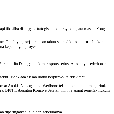
tapi tiba-tiba dianggap strategis ketika proyek negara masuk. Yang
e. Tanah yang sejak ratusan tahun silam dikuasai, dimanfaatkan,
ena kepentingan proyek.
urunuddin Dangga tidak merespons serius. Alasannya sederhana:
ebut. Tidak ada alasan untuk berpura-pura tidak tahu.
 besar Anakia Ndonganeno Weribone telah lebih dahulu mengirimkan
tra, BPN Kabupaten Konawe Selatan, hingga aparat penegak hukum,
ah diperingatkan jauh hari sebelumnya.