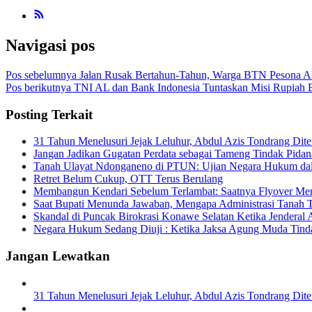
Navigasi pos
Pos sebelumnya
Jalan Rusak Bertahun-Tahun, Warga BTN Pesona Al
Pos berikutnya
TNI AL dan Bank Indonesia Tuntaskan Misi Rupiah Be
Posting Terkait
31 Tahun Menelusuri Jejak Leluhur, Abdul Azis Tondrang Dit
Jangan Jadikan Gugatan Perdata sebagai Tameng Tindak Pidan
Tanah Ulayat Ndonganeno di PTUN: Ujian Negara Hukum dal
Retret Belum Cukup, OTT Terus Berulang
Membangun Kendari Sebelum Terlambat: Saatnya Flyover Menj
Saat Bupati Menunda Jawaban, Mengapa Administrasi Tanah T
Skandal di Puncak Birokrasi Konawe Selatan Ketika Jendera
Negara Hukum Sedang Diuji : Ketika Jaksa Agung Muda Tin
Jangan Lewatkan
31 Tahun Menelusuri Jejak Leluhur, Abdul Azis Tondrang Dit