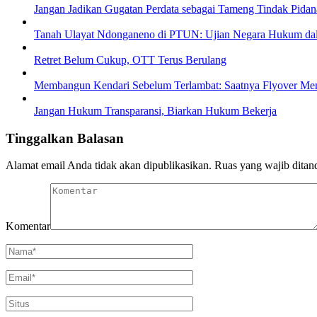
Jangan Jadikan Gugatan Perdata sebagai Tameng Tindak Pidan
Tanah Ulayat Ndonganeno di PTUN: Ujian Negara Hukum dal
Retret Belum Cukup, OTT Terus Berulang
Membangun Kendari Sebelum Terlambat: Saatnya Flyover Menj
Jangan Hukum Transparansi, Biarkan Hukum Bekerja
Tinggalkan Balasan
Alamat email Anda tidak akan dipublikasikan.
Ruas yang wajib ditan
Komentar