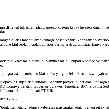
g di negeri ini: tanah adat dianggap kosong ketika investor datang, te
dat.
erangan di atas tanah ulayat keluarga besar Anakia Ndonganeno Weribon
ibone kini seolah hendak dihapus dari sejarah administrasi hanya kar
dara di kawasan dimaksud. Namun saat itu, Bupati Konawe Selatan S
e.
enguasaan historis dan klaim adat yang melekat kuat atas wilayah ters
Kopassus Grup 5 dan Rindam. Sebelum proyek itu berjalan, keluarga
PRD Konawe Selatan, Gubernur Sulawesi Tenggara, BPN Provinsi Sul
 Jakarta selaku induk dari PT KII.
ustus 2025.
“tidak mengetahui adanya keberatan masyarakat adat.” Semua pihak tel