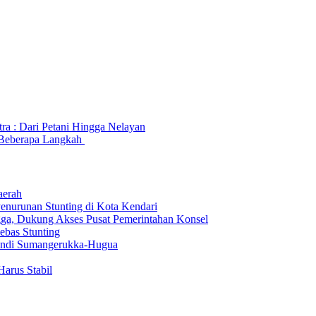
ra : Dari Petani Hingga Nelayan
n Beberapa Langkah
aerah
enurunan Stunting di Kota Kendari
gga, Dukung Akses Pusat Pemerintahan Konsel
bas Stunting
Andi Sumangerukka-Hugua
Harus Stabil