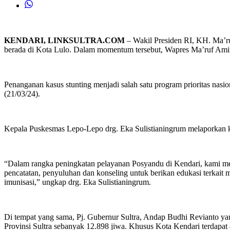
KENDARI, LINKSULTRA.COM
– Wakil Presiden RI, KH. Ma’ru
berada di Kota Lulo. Dalam momentum tersebut, Wapres Ma’ruf Amin
Penanganan kasus stunting menjadi salah satu program prioritas na
(21/03/24).
Kepala Puskesmas Lepo-Lepo drg. Eka Sulistianingrum melaporkan 
“Dalam rangka peningkatan pelayanan Posyandu di Kendari, kami me
pencatatan, penyuluhan dan konseling untuk berikan edukasi terkai
imunisasi,” ungkap drg. Eka Sulistianingrum.
Di tempat yang sama, Pj. Gubernur Sultra, Andap Budhi Revianto yang
Provinsi Sultra sebanyak 12.898 jiwa. Khusus Kota Kendari terdapa