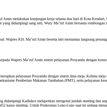
f Amin melakukan kunjungan kerja selama dua hari di Kota Kendari, 
 yang didampingi sang istri, Wury Ma’ruf Amin bersama rombongan t
sional. Wapres KH. Ma’ruf Amin beserta istri memantau langsung pena
kepada Wapres Ma’ruf Amin sistem pelayanan Posyandu dengan konsep
nerapkan pelayanan Posyandu dengan sistem lima meja. Kelima meja t
t mekanisme Pemberian Makanan Tambahan (PMT), serta pelayanan keseh
 didampingi Kadinkes melaporkan mengenai jumlah stunting dan angka pr
t 452 kasus stunting. Untuk Puskesmas Lepo-Lepo saat ini sedang men