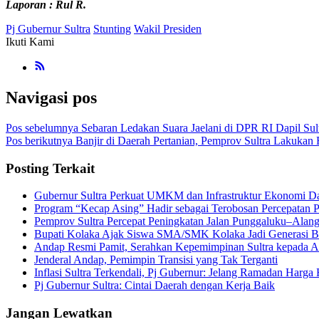
Laporan : Rul R.
Pj Gubernur Sultra
Stunting
Wakil Presiden
Ikuti Kami
Navigasi pos
Pos sebelumnya
Sebaran Ledakan Suara Jaelani di DPR RI Dapil Sult
Pos berikutnya
Banjir di Daerah Pertanian, Pemprov Sultra Lakuka
Posting Terkait
Gubernur Sultra Perkuat UMKM dan Infrastruktur Ekonomi D
Program “Kecap Asing” Hadir sebagai Terobosan Percepatan P
Pemprov Sultra Percepat Peningkatan Jalan Punggaluku–Alan
Bupati Kolaka Ajak Siswa SMA/SMK Kolaka Jadi Generasi Be
Andap Resmi Pamit, Serahkan Kepemimpinan Sultra kepada 
Jenderal Andap, Pemimpin Transisi yang Tak Terganti
Inflasi Sultra Terkendali, Pj Gubernur: Jelang Ramadan Harga 
Pj Gubernur Sultra: Cintai Daerah dengan Kerja Baik
Jangan Lewatkan