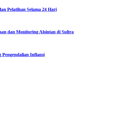
dan Pelatihan Selama 24 Hari
n dan Monitoring Alsintan di Sultra
 Pengendalian Inflansi