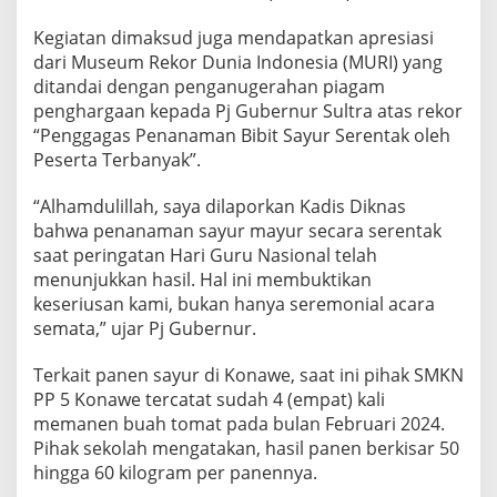
l
a
Kegiatan dimaksud juga mendapatkan apresiasi
i
dari Museum Rekor Dunia Indonesia (MURI) yang
P
ditandai dengan penganugerahan piagam
a
penghargaan kepada Pj Gubernur Sultra atas rekor
n
e
“Penggagas Penanaman Bibit Sayur Serentak oleh
n
Peserta Terbanyak”.
“Alhamdulillah, saya dilaporkan Kadis Diknas
bahwa penanaman sayur mayur secara serentak
saat peringatan Hari Guru Nasional telah
menunjukkan hasil. Hal ini membuktikan
keseriusan kami, bukan hanya seremonial acara
semata,” ujar Pj Gubernur.
Terkait panen sayur di Konawe, saat ini pihak SMKN
PP 5 Konawe tercatat sudah 4 (empat) kali
memanen buah tomat pada bulan Februari 2024.
Pihak sekolah mengatakan, hasil panen berkisar 50
hingga 60 kilogram per panennya.