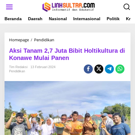
L
e
w
a
Beranda
Daerah
Nasional
Internasional
Politik
Krim
t
i
k
Homepage
/
Pendidikan
A
e
k
k
Aksi Tanam 2,7 Juta Bibit Holtikultura di
s
o
i
n
Konawe Mulai Panen
T
t
a
e
Tim Redaksi
13 Februari 2024
Pendidikan
n
n
a
m
2
,
7
J
u
t
a
B
i