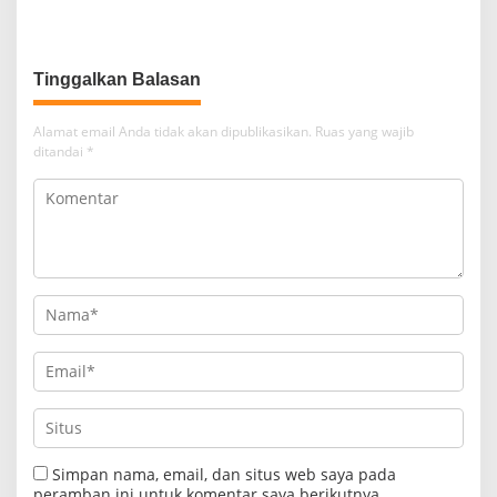
Kekayaan Intelektual untuk
Akses Pembiayaan Usaha
Tinggalkan Balasan
Alamat email Anda tidak akan dipublikasikan.
Ruas yang wajib
ditandai
*
Simpan nama, email, dan situs web saya pada
peramban ini untuk komentar saya berikutnya.