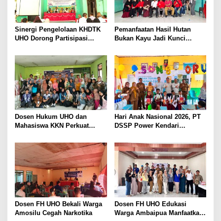
p
o
s
Sinergi Pengelolaan KHDTK
Pemanfaatan Hasil Hutan
UHO Dorong Partisipasi
Bukan Kayu Jadi Kunci
Masyarakat dalam Pelestarian
Ekonomi Berkelanjutan
Hutan
Masyarakat Tobimeita
Dosen Hukum UHO dan
Hari Anak Nasional 2026, PT
Mahasiswa KKN Perkuat
DSSP Power Kendari
Kelurahan Sadar Hukum di
Salurkan Seragam Bagi 65
Padaleu Kendari
Siswa di Moramo Utara
Dosen FH UHO Bekali Warga
Dosen FH UHO Edukasi
Amosilu Cegah Narkotika
Warga Ambaipua Manfaatkan