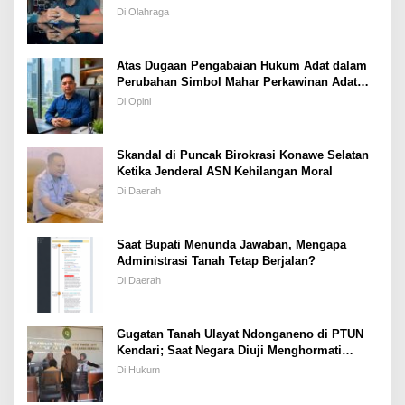
Porprov Tetap Terbuka
Di Olahraga
Atas Dugaan Pengabaian Hukum Adat dalam
Perubahan Simbol Mahar Perkawinan Adat
Masyarakat Pulau Wawonii
Di Opini
Skandal di Puncak Birokrasi Konawe Selatan
Ketika Jenderal ASN Kehilangan Moral
Di Daerah
Saat Bupati Menunda Jawaban, Mengapa
Administrasi Tanah Tetap Berjalan?
Di Daerah
Gugatan Tanah Ulayat Ndonganeno di PTUN
Kendari; Saat Negara Diuji Menghormati
Hukum atau Kekuasaan
Di Hukum