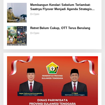
Membangun Kendari Sebelum Terlambat:
Saatnya Flyover Menjadi Agenda Strategis
Kota
Di Opini
Retret Belum Cukup, OTT Terus Berulang
Di Opini