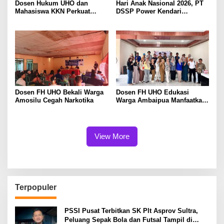
Dosen Hukum UHO dan
Hari Anak Nasional 2026, PT
Mahasiswa KKN Perkuat
DSSP Power Kendari
Kelurahan Sadar Hukum di
Salurkan Seragam Bagi 65
Padaleu Kendari
Siswa di Moramo Utara
Dosen FH UHO Bekali Warga
Dosen FH UHO Edukasi
Amosilu Cegah Narkotika
Warga Ambaipua Manfaatkan
Kekayaan Intelektual untuk
Akses Pembiayaan Usaha
View More
Terpopuler
PSSI Pusat Terbitkan SK Plt Asprov Sultra,
Peluang Sepak Bola dan Futsal Tampil di