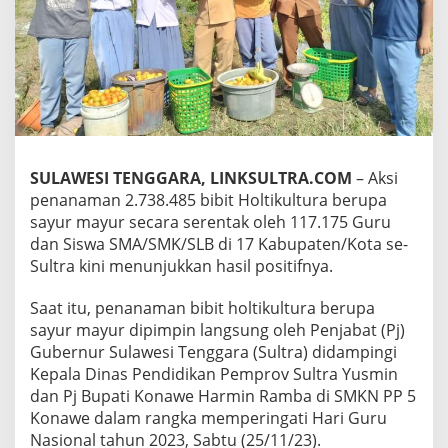
b
i
t
H
o
l
t
i
k
u
SULAWESI TENGGARA, LINKSULTRA.COM
– Aksi
l
penanaman 2.738.485 bibit Holtikultura berupa
t
sayur mayur secara serentak oleh 117.175 Guru
u
dan Siswa SMA/SMK/SLB di 17 Kabupaten/Kota se-
r
a
Sultra kini menunjukkan hasil positifnya.
d
i
Saat itu, penanaman bibit holtikultura berupa
K
sayur mayur dipimpin langsung oleh Penjabat (Pj)
o
Gubernur Sulawesi Tenggara (Sultra) didampingi
n
a
Kepala Dinas Pendidikan Pemprov Sultra Yusmin
w
dan Pj Bupati Konawe Harmin Ramba di SMKN PP 5
e
Konawe dalam rangka memperingati Hari Guru
M
Nasional tahun 2023, Sabtu (25/11/23).
u