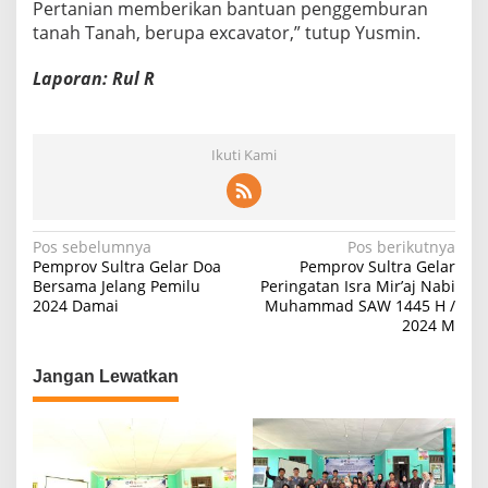
Pertanian memberikan bantuan penggemburan
tanah Tanah, berupa excavator,” tutup Yusmin.
Laporan: Rul R
Ikuti Kami
N
Pos sebelumnya
Pos berikutnya
Pemprov Sultra Gelar Doa
Pemprov Sultra Gelar
a
Bersama Jelang Pemilu
Peringatan Isra Mir’aj Nabi
2024 Damai
Muhammad SAW 1445 H /
v
2024 M
i
g
Jangan Lewatkan
a
s
i