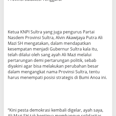
a
B
e
l
a
j
a
Ketua KNPI Sultra yang juga pengurus Partai
r
Nasdem Provinsi Sultra, Alvin Akawijaya Putra Ali
M
Mazi SH mengatakan, dalam mendapatkan
e
kesempatan menjadi Gubernur Sultra kala itu,
n
g
telah dilalui oleh sang ayah Ali Mazi melalui
a
pertarungan demi pertarungan politik, sebab
b
diyakini agar bisa melakukan perubahan besar
d
dalam mengangkat nama Provinsi Sultra, tentu
i
M
harus menempati posisi strategis di Bumi Anoa ini.
e
m
b
a
n
g
u
“Kini pesta demokrasi kembali digelar, ayah saya,
n
Ali Mazi SH tak hentinya membangun solidaritas