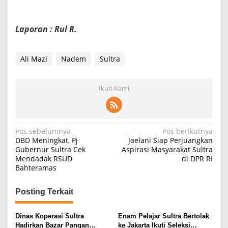
Laporan : Rul R.
Ali Mazi
Nadem
Sultra
Ikuti Kami
N
Pos sebelumnya
Pos berikutnya
DBD Meningkat, Pj
Jaelani Siap Perjuangkan
a
Gubernur Sultra Cek
Aspirasi Masyarakat Sultra
Mendadak RSUD
di DPR RI
v
Bahteramas
i
g
Posting Terkait
a
s
Dinas Koperasi Sultra
Enam Pelajar Sultra Bertolak
Hadirkan Bazar Pangan
ke Jakarta Ikuti Seleksi