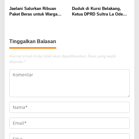
Konaweha
Jaelani Salurkan Ribuan
Duduk di Kursi Belakang,
Paket Beras untuk Warga
Ketua DPRD Sultra La Ode
Kendari
Tariala “Dicueki” di Rakerwil
NasDem
Tinggalkan Balasan
Alamat email Anda tidak akan dipublikasikan.
Ruas yang wajib
ditandai
*