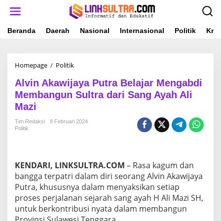
L
e
w
a
Beranda
Daerah
Nasional
Internasional
Politik
Krim
t
i
k
Homepage
/
Politik
A
e
l
k
Alvin Akawijaya Putra Belajar Mengabdi
v
o
i
n
Membangun Sultra dari Sang Ayah Ali
n
t
Mazi
A
e
k
n
Tim Redaksi
8 Februari 2024
a
Politik
w
i
j
a
KENDARI, LINKSULTRA.COM
– Rasa kagum dan
y
bangga terpatri dalam diri seorang Alvin Akawijaya
a
Putra, khususnya dalam menyaksikan setiap
P
proses perjalanan sejarah sang ayah H Ali Mazi SH,
u
t
untuk berkontribusi nyata dalam membangun
r
Provinsi Sulawesi Tenggara.