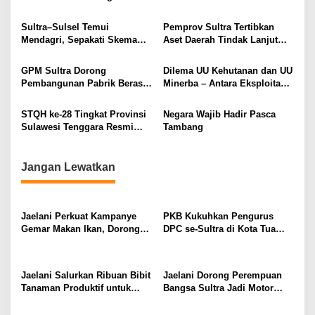
i
Murah bagi Masyarakat
Paskibraka Nasional
p
Sultra–Sulsel Temui
Pemprov Sultra Tertibkan
Mendagri, Sepakati Skema
Aset Daerah Tindak Lanjut
o
Pengelolaan Bersama Pulau
Temuan BPK dan Atensi KPK,
s
Kawi-Kawia
Dilakukan Secara Humanis
GPM Sultra Dorong
Dilema UU Kehutanan dan UU
Pembangunan Pabrik Beras
Minerba – Antara Eksploitasi
untuk Jadikan Konawe
dan Pelestarian
Sentrum Pangan Nasional
STQH ke-28 Tingkat Provinsi
Negara Wajib Hadir Pasca
Sulawesi Tenggara Resmi
Tambang
Dimulai, Dimeriahkan Pawai
Ta’aruf di Kota Kendari
Jangan Lewatkan
Jaelani Perkuat Kampanye
PKB Kukuhkan Pengurus
Gemar Makan Ikan, Dorong
DPC se-Sultra di Kota Tua
Percepatan Penurunan
Jakarta, Jaelani: Perkuat
Stunting di Kendari
Soliditas dan Politik
Kehadiran
Jaelani Salurkan Ribuan Bibit
Jaelani Dorong Perempuan
Tanaman Produktif untuk
Bangsa Sultra Jadi Motor
Tingkatkan Ekonomi Petani
Penggerak Pembangunan
dan Jaga Kelestarian DAS
dan Kebijakan Pro Rakyat