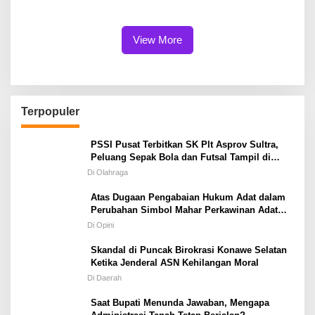
Kendari
Tariala “Dicueki” di Rakerwil
NasDem
View More
Terpopuler
PSSI Pusat Terbitkan SK Plt Asprov Sultra,
Peluang Sepak Bola dan Futsal Tampil di
Porprov Tetap Terbuka
Di Olahraga
Atas Dugaan Pengabaian Hukum Adat dalam
Perubahan Simbol Mahar Perkawinan Adat
Masyarakat Pulau Wawonii
Di Opini
Skandal di Puncak Birokrasi Konawe Selatan
Ketika Jenderal ASN Kehilangan Moral
Di Daerah
Saat Bupati Menunda Jawaban, Mengapa