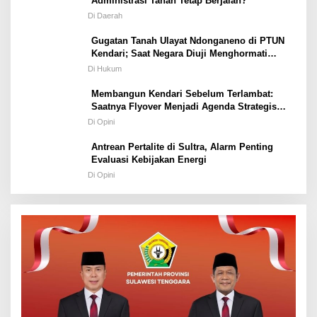
Administrasi Tanah Tetap Berjalan?
Di Daerah
Gugatan Tanah Ulayat Ndonganeno di PTUN
Kendari; Saat Negara Diuji Menghormati
Hukum atau Kekuasaan
Di Hukum
Membangun Kendari Sebelum Terlambat:
Saatnya Flyover Menjadi Agenda Strategis
Kota
Di Opini
Antrean Pertalite di Sultra, Alarm Penting
Evaluasi Kebijakan Energi
Di Opini