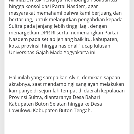
S
hingga konsolidasi Partai Nasdem, agar
u
masyarakat memahami bahwa kami berjuang dan
l
bertarung, untuk melanjutkan pengabdian kepada
t
r
Sultra pada jenjang lebih tinggi lagi, dengan
a
menargetkan DPR RI serta memenangkan Partai
d
Nasdem pada setiap jenjang baik itu, kabupaten,
a
kota, provinsi, hingga nasional,” ucap lulusan
r
i
Universitas Gajah Mada Yogyakarta ini.
S
a
n
g
Hal inilah yang sampaikan Alvin, demikian sapaan
A
akrabnya, saat mendampingi sang ayah melakukan
y
a
kampanye di sejumlah tempat di daerah kepulauan
h
Provinsi Sultra, diantaranya Desa Bahari
A
Kabupaten Buton Selatan hingga ke Desa
l
Lowulowu Kabupaten Buton Tengah.
i
M
a
z
i