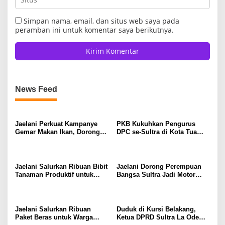
Simpan nama, email, dan situs web saya pada
peramban ini untuk komentar saya berikutnya.
News Feed
Jaelani Perkuat Kampanye
PKB Kukuhkan Pengurus
Gemar Makan Ikan, Dorong
DPC se-Sultra di Kota Tua
Percepatan Penurunan
Jakarta, Jaelani: Perkuat
Stunting di Kendari
Soliditas dan Politik
Kehadiran
Jaelani Salurkan Ribuan Bibit
Jaelani Dorong Perempuan
Tanaman Produktif untuk
Bangsa Sultra Jadi Motor
Tingkatkan Ekonomi Petani
Penggerak Pembangunan
dan Jaga Kelestarian DAS
dan Kebijakan Pro Rakyat
Konaweha
Jaelani Salurkan Ribuan
Duduk di Kursi Belakang,
Paket Beras untuk Warga
Ketua DPRD Sultra La Ode