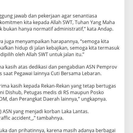
ggung jawab dan pekerjaan agar senantiasa
 komitmen kita kepada Allah SWT, Tuhan Yang Maha
k bukan hanya normatif administratif,” kata Andap.
a juga menyampaikan harapannya, “semoga kita
fkan hidup di jalan kebajikan, semoga kita termasuk
pilih oleh Allah SWT untuk jalan itu.”
a kasih atas dedikasi dan pengabdian ASN Pemprov
s saat Pegawai lainnya Cuti Bersama Lebaran.
erima kasih kepada Rekan-Rekan yang tetap bertugas
kni Dishub, Petugas medis di RS maupun Posko
SDM, dan Perangkat Daerah lainnya,” ungkapnya.
tu) ASN yang menjadi korban Laka Lantas.
raffic accident_,” tambahnya.
ka dan prihatinnya, karena masih adanya berbagai