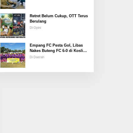
Retret Belum Cukup, OTT Terus
Berulang
Di Opini
Empang FC Pesta Gol, Libas
Nakes Buteng FC 6-0 di Kosliwu
Cup XIX
Di Daerah