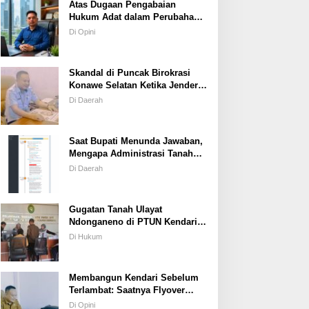
Atas Dugaan Pengabaian
Hukum Adat dalam Perubahan
Simbol Mahar Perkawinan Adat
Di Opini
Masyarakat Pulau Wawonii
Skandal di Puncak Birokrasi
Konawe Selatan Ketika Jenderal
ASN Kehilangan Moral
Di Daerah
Saat Bupati Menunda Jawaban,
Mengapa Administrasi Tanah
Tetap Berjalan?
Di Daerah
Gugatan Tanah Ulayat
Ndonganeno di PTUN Kendari;
Saat Negara Diuji Menghormati
Di Hukum
Hukum atau Kekuasaan
Membangun Kendari Sebelum
Terlambat: Saatnya Flyover
Menjadi Agenda Strategis Kota
Di Opini