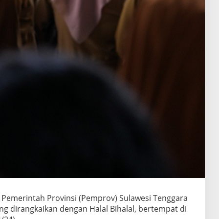
Pemerintah Provinsi (Pemprov) Sulawesi Tenggara
ang dirangkaikan dengan Halal Bihalal, bertempat di