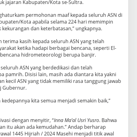
k jajaran Kabupaten/Kota se-Sultra.
enghaturkam permohonan maaf kepada seluruh ASN di
abupaten/Kota apabila selama 224 hari memimpin
 kekurangan dan keterbatasan,” ungkapnya.
an terima kasih kepada seluruh ASN yang telah
rakat ketika hadapi berbagai bencana, seperti El-
bencana hidrometeorologi berupa banjir.
 seluruh ASN yang berdedikasi dan telah
pamrih. Disisi lain, masih ada diantara kita yakni
an kecil ASN yang tidak memiliki rasa tanggung jawab
j Gubernur.
gga kedepannya kita semua menjadi semakin baik,”
vasi dengan menyitir, “
Inna Ma’al Usri Yusro
. Bahwa
tan itu akan ada kemudahan.” Andap berharap
yawal 1445 Hijriah / 2024 Masehi menjadi titik awal