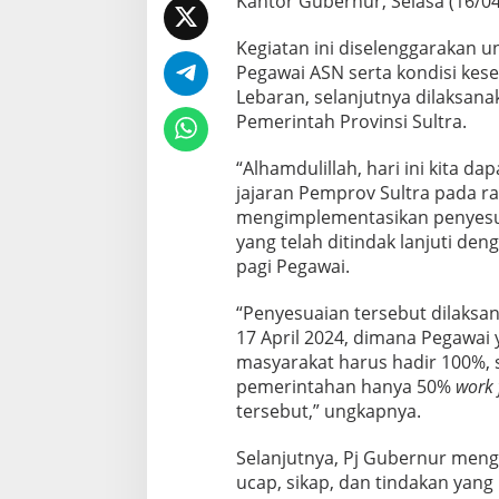
Kantor Gubernur, Selasa (16/04
r
n
a
Kegiatan ini diselenggarakan u
h
Pegawai ASN serta kondisi kes
L
Lebaran, selanjutnya dilaksana
i
Pemerintah Provinsi Sultra.
b
u
r
“Alhamdulillah, hari ini kita d
jajaran Pemprov Sultra pada ra
mengimplementasikan penyesua
yang telah ditindak lanjuti de
pagi Pegawai.
“Penyesuaian tersebut dilaksa
17 April 2024, dimana Pegawai
masyarakat harus hadir 100%, 
pemerintahan hanya 50%
work 
tersebut,” ungkapnya.
Selanjutnya, Pj Gubernur meng
ucap, sikap, dan tindakan yang