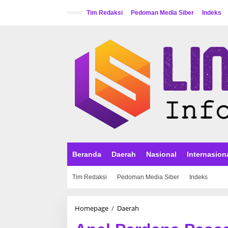
L
e
Tim Redaksi
Pedoman Media Siber
Indeks
w
a
t
i
k
e
k
o
n
t
e
n
Beranda
Daerah
Nasional
Internasion
Tim Redaksi
Pedoman Media Siber
Indeks
Homepage
/
Daerah
A
p
e