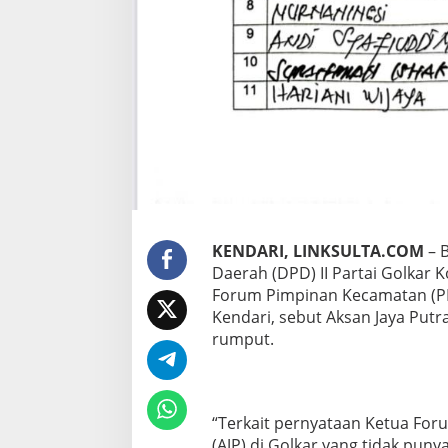
t
a
K
e
n
d
a
r
i
KENDARI, LINKSULTA.COM
– 
Daerah (DPD) II Partai Golkar K
Forum Pimpinan Kecamatan (PK
Kendari, sebut Aksan Jaya Putra
rumput.
“Terkait pernyataan Ketua Foru
(AJP) di Golkar yang tidak puny