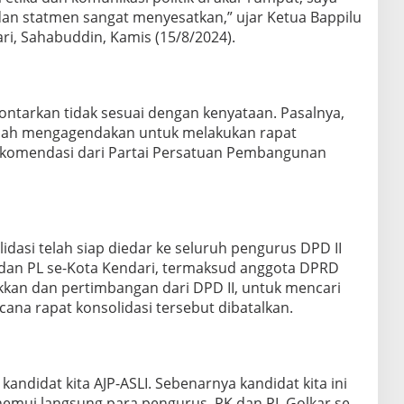
 dan statmen sangat menyesatkan,” ujar Ketua Bappilu
ari, Sahabuddin, Kamis (15/8/2024).
ontarkan tidak sesuai dengan kenyataan. Pasalnya,
sudah mengagendakan untuk melakukan rapat
ekomendasi dari Partai Persatuan Pembangunan
dasi telah siap diedar ke seluruh pengurus DPD II
K dan PL se-Kota Kendari, termaksud anggota DPRD
kan dan pertimbangan dari DPD II, untuk mencari
cana rapat konsolidasi tersebut dibatalkan.
kandidat kita AJP-ASLI. Sebenarnya kandidat kita ini
emui langsung para pengurus, PK dan PL Golkar se-