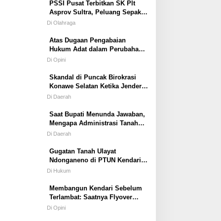
PSSI Pusat Terbitkan SK Plt
Asprov Sultra, Peluang Sepak
Bola dan Futsal Tampil di
Di Olahraga
Porprov Tetap Terbuka
Atas Dugaan Pengabaian
Hukum Adat dalam Perubahan
Simbol Mahar Perkawinan Adat
Di Opini
Masyarakat Pulau Wawonii
Skandal di Puncak Birokrasi
Konawe Selatan Ketika Jenderal
ASN Kehilangan Moral
Di Daerah
Saat Bupati Menunda Jawaban,
Mengapa Administrasi Tanah
Tetap Berjalan?
Di Daerah
Gugatan Tanah Ulayat
Ndonganeno di PTUN Kendari;
Saat Negara Diuji Menghormati
Di Hukum
Hukum atau Kekuasaan
Membangun Kendari Sebelum
Terlambat: Saatnya Flyover
Menjadi Agenda Strategis Kota
Di Opini