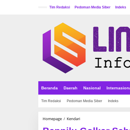
L
e
Tim Redaksi
Pedoman Media Siber
Indeks
w
a
t
i
k
e
k
o
n
t
e
n
Beranda
Daerah
Nasional
Internasion
Tim Redaksi
Pedoman Media Siber
Indeks
Homepage
/
Kendari
B
a
p