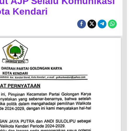
ut AJP Selalu Komunikasi
ota Kendari