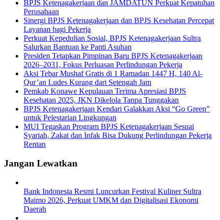
BPJS Ketenagakerjaan dan JAMDATUN Perkuat Kepatuhan
Perusahaan
Sinergi BPJS Ketenagakerjaan dan BPJS Kesehatan Percepat
Layanan bagi Pekerja
Perkuat Kepedulian Sosial, BPJS Ketenagakerjaan Sultra
Salurkan Bantuan ke Panti Asuhan
Presiden Tetapkan Pimpinan Baru BPJS Ketenagakerjaan
2026–2031, Fokus Perluasan Perlindungan Pekerja
Aksi Tebar Mushaf Gratis di 1 Ramadan 1447 H, 140 Al-
Qur’an Ludes Kurang dari Setengah Jam
Pemkab Konawe Kepulauan Terima Apresiasi BPJS
Kesehatan 2025, JKN Dikelola Tanpa Tunggakan
BPJS Ketenagakerjaan Kendari Galakkan Aksi “Go Green”
untuk Pelestarian Lingkungan
MUI Tegaskan Program BPJS Ketenagakerjaan Sesuai
Syariah, Zakat dan Infak Bisa Dukung Perlindungan Pekerja
Rentan
Jangan Lewatkan
Bank Indonesia Resmi Luncurkan Festival Kuliner Sultra
Maimo 2026, Perkuat UMKM dan Digitalisasi Ekonomi
Daerah