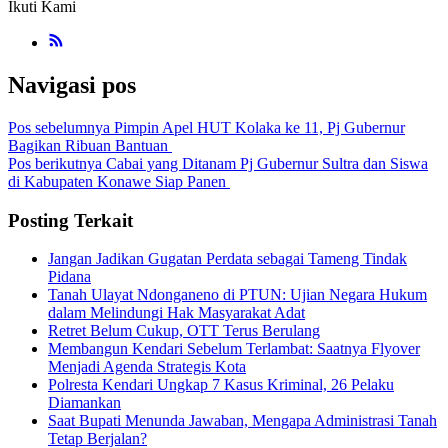
Ikuti Kami
Navigasi pos
Pos sebelumnya
Pimpin Apel HUT Kolaka ke 11, Pj Gubernur
Bagikan Ribuan Bantuan
Pos berikutnya
Cabai yang Ditanam Pj Gubernur Sultra dan Siswa
di Kabupaten Konawe Siap Panen
Posting Terkait
Jangan Jadikan Gugatan Perdata sebagai Tameng Tindak
Pidana
Tanah Ulayat Ndonganeno di PTUN: Ujian Negara Hukum
dalam Melindungi Hak Masyarakat Adat
Retret Belum Cukup, OTT Terus Berulang
Membangun Kendari Sebelum Terlambat: Saatnya Flyover
Menjadi Agenda Strategis Kota
Polresta Kendari Ungkap 7 Kasus Kriminal, 26 Pelaku
Diamankan
Saat Bupati Menunda Jawaban, Mengapa Administrasi Tanah
Tetap Berjalan?