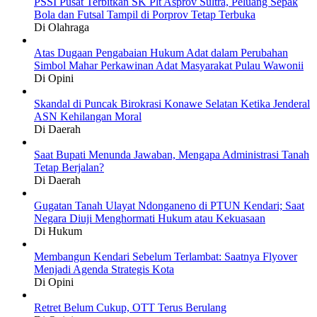
PSSI Pusat Terbitkan SK Plt Asprov Sultra, Peluang Sepak
Bola dan Futsal Tampil di Porprov Tetap Terbuka
Di Olahraga
Atas Dugaan Pengabaian Hukum Adat dalam Perubahan
Simbol Mahar Perkawinan Adat Masyarakat Pulau Wawonii
Di Opini
Skandal di Puncak Birokrasi Konawe Selatan Ketika Jenderal
ASN Kehilangan Moral
Di Daerah
Saat Bupati Menunda Jawaban, Mengapa Administrasi Tanah
Tetap Berjalan?
Di Daerah
Gugatan Tanah Ulayat Ndonganeno di PTUN Kendari; Saat
Negara Diuji Menghormati Hukum atau Kekuasaan
Di Hukum
Membangun Kendari Sebelum Terlambat: Saatnya Flyover
Menjadi Agenda Strategis Kota
Di Opini
Retret Belum Cukup, OTT Terus Berulang