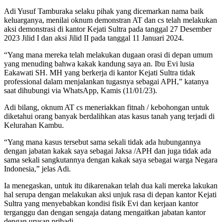
Adi Yusuf Tamburaka selaku pihak yang dicemarkan nama baik
keluarganya, menilai oknum demonstran AT dan cs telah melakukan
aksi demonstrasi di kantor Kejati Sultra pada tanggal 27 Desember
2023 Jilid I dan aksi Jilid II pada tanggal 11 Januari 2024.
“Yang mana mereka telah melakukan dugaan orasi di depan umum
yang menuding bahwa kakak kandung saya an. Ibu Evi lusia
Eakawati SH. MH yang berkerja di kantor Kejati Sultra tidak
professional dalam menjalankan tugasnya sebagai APH,” katanya
saat dihubungi via WhatsApp, Kamis (11/01/23).
Adi bilang, oknum AT cs meneriakkan fitnah / kebohongan untuk
diketahui orang banyak berdalihkan atas kasus tanah yang terjadi di
Kelurahan Kambu.
“Yang mana kasus tersebut sama sekali tidak ada hubungannya
dengan jabatan kakak saya sebagai Jaksa /APH dan juga tidak ada
sama sekali sangkutannya dengan kakak saya sebagai warga Negara
Indonesia,” jelas Adi.
Ia menegaskan, untuk itu dikarenakan telah dua kali mereka lakukan
hal serupa dengan melakukan aksi unjuk rasa di depan kantor Kejati
Sultra yang menyebabkan kondisi fisik Evi dan kerjaan kantor
terganggu dan dengan sengaja datang mengaitkan jabatan kantor
dengan urusan pribadi.