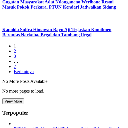
Gugatan Masyarakat Adat Ndonganeno Weribone Resmi
Masuk Pokok Perkara, PTUN Kendari Jadwalkan Sidang
Kapolda Sultra Himawan Bayu Aji Tegaskan Komitmen
Berantas Narkoba, Begal dan Tambang Ilegal
1
2
3
…
7
Berikutnya
No More Posts Available.
No more pages to load.
View More
Terpopuler