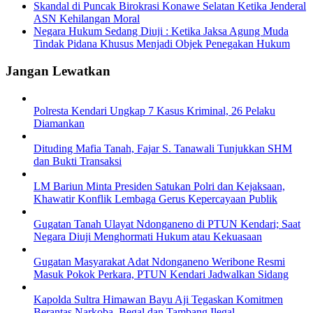
Skandal di Puncak Birokrasi Konawe Selatan Ketika Jenderal
ASN Kehilangan Moral
Negara Hukum Sedang Diuji : Ketika Jaksa Agung Muda
Tindak Pidana Khusus Menjadi Objek Penegakan Hukum
Jangan Lewatkan
Polresta Kendari Ungkap 7 Kasus Kriminal, 26 Pelaku
Diamankan
Dituding Mafia Tanah, Fajar S. Tanawali Tunjukkan SHM
dan Bukti Transaksi
LM Bariun Minta Presiden Satukan Polri dan Kejaksaan,
Khawatir Konflik Lembaga Gerus Kepercayaan Publik
Gugatan Tanah Ulayat Ndonganeno di PTUN Kendari; Saat
Negara Diuji Menghormati Hukum atau Kekuasaan
Gugatan Masyarakat Adat Ndonganeno Weribone Resmi
Masuk Pokok Perkara, PTUN Kendari Jadwalkan Sidang
Kapolda Sultra Himawan Bayu Aji Tegaskan Komitmen
Berantas Narkoba, Begal dan Tambang Ilegal