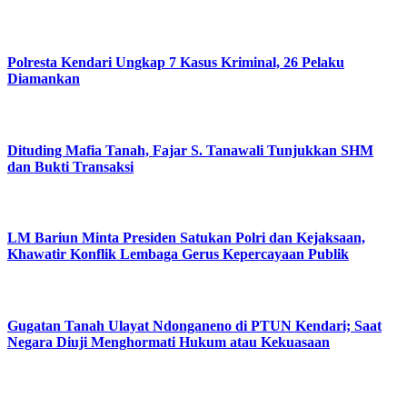
Polresta Kendari Ungkap 7 Kasus Kriminal, 26 Pelaku
Diamankan
Dituding Mafia Tanah, Fajar S. Tanawali Tunjukkan SHM
dan Bukti Transaksi
LM Bariun Minta Presiden Satukan Polri dan Kejaksaan,
Khawatir Konflik Lembaga Gerus Kepercayaan Publik
Gugatan Tanah Ulayat Ndonganeno di PTUN Kendari; Saat
Negara Diuji Menghormati Hukum atau Kekuasaan