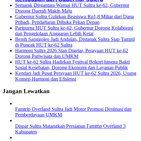
Semarak Dirgantara Warnai HUT Sultra ke-62, Gubernur
Dorong Daerah Makin Maju
Gubernur Sultra Gulirkan Beasiswa Rp1,8 Miliar dari Dana
Pribadi, Pendaftaran Dibuka Pekan Depan
Paripurna HUT Sultra ke-62, Gubernur Dorong Kolaborasi
dan Pengelolaan Anggaran Lebih Ketat
Benih Sanggoleo Jadi Andalan, Distanak Sultra Siap Tampil
di Puncak HUT ke-62 Sultra
Harmoni Sultra 2026 Siap Digelar, Perayaan HUT ke-62
Dorong Pariwisata dan UMKM
HUT ke-62 Sultra Hadirkan Festival Bokori hingga Bakti
Sosial Kesehatan, Dorong Ekonomi dan Layanan Publik
Kendari Jadi Pusat Perayaan HUT ke-62 Sultra 2026, Usung
Konsep Harmoni dan Efisiensi
Jangan Lewatkan
Famtrip Overland Sultra Jadi Motor Promosi Destinasi dan
Pemberdayaan UMKM
Dispar Sultra Matangkan Persiapan Famtrip Overland 3
Kabupaten