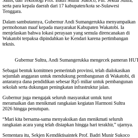
Sains, dan Teknologi Prof. Badri Munir Sukoco, Plh. Sekda Sultra,
serta para kepala daerah dari 17 kabupaten/kota se-Sulawesi
Tenggara.
Dalam sambutannya, Gubernur Andi Sumangerukka menyampaikan
permohonan maaf kepada masyarakat Kabupaten Wakatobi. Ia
menjelaskan bahwa lokasi perayaan yang semula direncanakan di
Wakatobi terpaksa dipindahkan ke Kendari karena pertimbangan
teknis.
Gubernur Sultra, Andi Sumangerukka mengecek pameran HUT 
Sebagai bentuk komitmen pemerintah provinsi, telah dialokasikan
sejumlah anggaran untuk mendukung pembangunan di Wakatobi, di
antaranya dana pendidikan sebesar Rp5 miliar untuk pembangunan
sekolah serta dukungan peningkatan infrastruktur jalan.
Gubernur juga mengajak seluruh masyarakat untuk turut
meramaikan dan menikmati rangkaian kegiatan Harmoni Sultra
2026 hingga penutupan.
“Mari kita bersama-sama menyaksikan dan menikmati seluruh
rangkaian acara yang telah disiapkan hingga hari terakhir,” ujarnya.
Sementara itu, Sekjen Kemdiktisaintek Prof. Badri Munir Sukoco