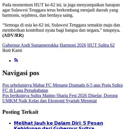
Pada momentum HUT ke-62 ini, ia juga menyampaikan harapan
agar Sulawesi Tenggara terus berkembang menjadi daerah yang
harmonis, sejahtera, dan berdaya saing.
“Semoga di usia ke-62 ini, Sulawesi Tenggara semakin maju dan
memberikan kontribusi nyata bagi bangsa dan negara,” tutupnya
.
(ADV/RR)
Gubernur Andi Sumangerukka
Harmoni 2026
HUT Sultra 62
Ikuti Kami
Navigasi pos
Pos sebelumnya
Mabar FC Menang Dramatis 6-5 atas Praja Sultra
FC di Laga Persahabatan
Pos berikutnya
Sultra Maimo Sharia Fest 2026 Digelar, Dorong
UMKM Naik Kelas dan Ekonomi Syariah Menguat
Posting Terkait
𝗠𝗲𝗹𝗶𝗵𝗮𝘁 𝗝𝗮𝘂𝗵 𝗸𝗲 𝗗𝗮𝗹𝗮𝗺 𝗗𝗶𝗿𝗶: 𝟱 𝗣𝗲𝘀𝗮𝗻
𝗞𝗲𝗵𝗶𝗱𝘂𝗽𝗮𝗻 𝗱𝗮𝗿𝗶 𝗚𝘂𝗯𝗲𝗿𝗻𝘂𝗿 𝗦𝘂𝗹𝘁𝗿𝗮