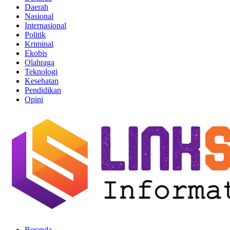
Daerah
Nasional
Internasional
Politik
Kriminal
Ekobis
Olahraga
Teknologi
Kesehatan
Pendidikan
Opini
Beranda