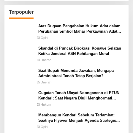
Terpopuler
Atas Dugaan Pengabaian Hukum Adat dalam
Perubahan Simbol Mahar Perkawinan Adat
Masyarakat Pulau Wawonii
Di Opini
Skandal di Puncak Birokrasi Konawe Selatan
Ketika Jenderal ASN Kehilangan Moral
Di Daerah
Saat Bupati Menunda Jawaban, Mengapa
Administrasi Tanah Tetap Berjalan?
Di Daerah
Gugatan Tanah Ulayat Ndonganeno di PTUN
Kendari; Saat Negara Diuji Menghormati
Hukum atau Kekuasaan
Di Hukum
Membangun Kendari Sebelum Terlambat:
Saatnya Flyover Menjadi Agenda Strategis
Kota
Di Opini