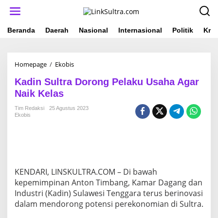
L
e
w
a
Beranda
Daerah
Nasional
Internasional
Politik
Krim
t
i
k
Homepage
/
Ekobis
K
e
a
k
Kadin Sultra Dorong Pelaku Usaha Agar
d
o
i
n
Naik Kelas
n
t
S
e
Tim Redaksi
25 Agustus 2023
Ekobis
u
n
l
t
r
a
D
o
KENDARI, LINSKULTRA.COM – Di bawah
r
kepemimpinan Anton Timbang, Kamar Dagang dan
o
Industri (Kadin) Sulawesi Tenggara terus berinovasi
n
dalam mendorong potensi perekonomian di Sultra.
g
P