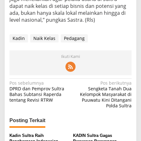
dapat naik kelas di setiap bisnis dan potensi yang
ada, bukan hanya skala lokal melainkan hingga di
level nasional,” pungkas Sastra. (Rls)
Kadin
Naik Kelas
Pedagang
Ikuti Kami
N
Pos sebelumnya
Pos berikutnya
DPRD dan Pemprov Sultra
Sengketa Tanah Dua
a
Bahas Subtansi Raperda
Kelompok Masyarakat di
tentang Revisi RTRW
Puuwatu Kini Ditangani
v
Polda Sultra
i
g
Posting Terkait
a
s
Kadin Sultra Raih
KADIN Sultra Gagas