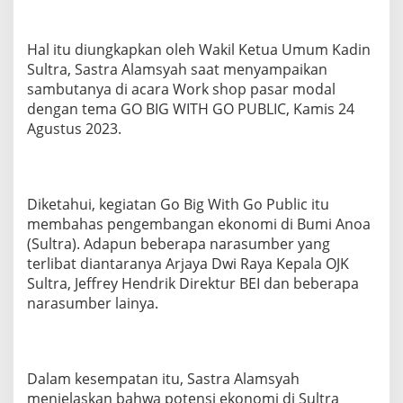
e
l
a
Hal itu diungkapkan oleh Wakil Ketua Umum Kadin
k
Sultra, Sastra Alamsyah saat menyampaikan
u
sambutanya di acara Work shop pasar modal
U
s
dengan tema GO BIG WITH GO PUBLIC, Kamis 24
a
Agustus 2023.
h
a
A
g
a
Diketahui, kegiatan Go Big With Go Public itu
r
membahas pengembangan ekonomi di Bumi Anoa
N
(Sultra). Adapun beberapa narasumber yang
a
terlibat diantaranya Arjaya Dwi Raya Kepala OJK
i
Sultra, Jeffrey Hendrik Direktur BEI dan beberapa
k
K
narasumber lainya.
e
l
a
s
Dalam kesempatan itu, Sastra Alamsyah
menjelaskan bahwa potensi ekonomi di Sultra