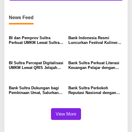
News Feed
BI dan Pemprov Sultra
Bank Indonesia Resmi
Perkuat UMKM Lewat Sultra
Luncurkan Festival Kuliner
Maimo 2026, Dorong Go
Sultra Maimo 2026, Perkuat
Digital hingga Tembus Pasar
UMKM dan Digitalisasi
Ekspor
Ekonomi Daerah
BI Sultra Percepat Digitalisasi
Bank Sultra Perkuat Literasi
UMKM Lewat QRIS Jelajah
Keuangan Pelajar dengan
Kuliner 2026
Membuka 50.537 Rekening
SimPel di Kota Kendari
Bank Sultra Dukungan bagi
Bank Sultra Perkokoh
Pembinaan Umat, Salurkan
Reputasi Nasional dengan
Bantuan Operasional Rp200
Meraih Tiga Penghargaan
Juta kepada MUI Sultra
Bergengsi
View More