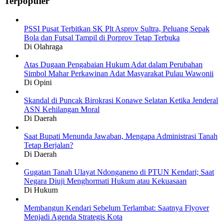
Terpopuler
PSSI Pusat Terbitkan SK Plt Asprov Sultra, Peluang Sepak
Bola dan Futsal Tampil di Porprov Tetap Terbuka
Di Olahraga
Atas Dugaan Pengabaian Hukum Adat dalam Perubahan
Simbol Mahar Perkawinan Adat Masyarakat Pulau Wawonii
Di Opini
Skandal di Puncak Birokrasi Konawe Selatan Ketika Jenderal
ASN Kehilangan Moral
Di Daerah
Saat Bupati Menunda Jawaban, Mengapa Administrasi Tanah
Tetap Berjalan?
Di Daerah
Gugatan Tanah Ulayat Ndonganeno di PTUN Kendari; Saat
Negara Diuji Menghormati Hukum atau Kekuasaan
Di Hukum
Membangun Kendari Sebelum Terlambat: Saatnya Flyover
Menjadi Agenda Strategis Kota