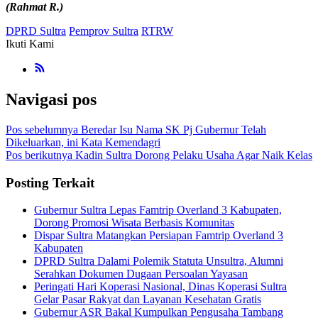
(Rahmat R.)
DPRD Sultra
Pemprov Sultra
RTRW
Ikuti Kami
Navigasi pos
Pos sebelumnya
Beredar Isu Nama SK Pj Gubernur Telah
Dikeluarkan, ini Kata Kemendagri
Pos berikutnya
Kadin Sultra Dorong Pelaku Usaha Agar Naik Kelas
Posting Terkait
Gubernur Sultra Lepas Famtrip Overland 3 Kabupaten,
Dorong Promosi Wisata Berbasis Komunitas
Dispar Sultra Matangkan Persiapan Famtrip Overland 3
Kabupaten
DPRD Sultra Dalami Polemik Statuta Unsultra, Alumni
Serahkan Dokumen Dugaan Persoalan Yayasan
Peringati Hari Koperasi Nasional, Dinas Koperasi Sultra
Gelar Pasar Rakyat dan Layanan Kesehatan Gratis
Gubernur ASR Bakal Kumpulkan Pengusaha Tambang