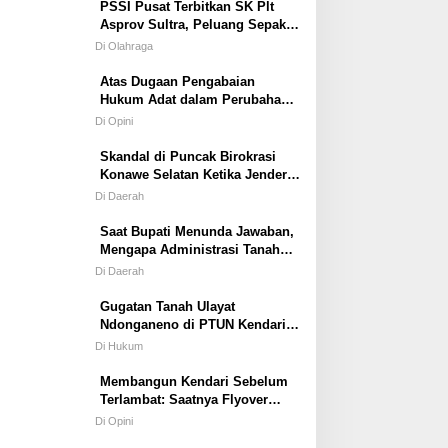
PSSI Pusat Terbitkan SK Plt
Asprov Sultra, Peluang Sepak
Bola dan Futsal Tampil di
Di Olahraga
Porprov Tetap Terbuka
Atas Dugaan Pengabaian
Hukum Adat dalam Perubahan
Simbol Mahar Perkawinan Adat
Di Opini
Masyarakat Pulau Wawonii
Skandal di Puncak Birokrasi
Konawe Selatan Ketika Jenderal
ASN Kehilangan Moral
Di Daerah
Saat Bupati Menunda Jawaban,
Mengapa Administrasi Tanah
Tetap Berjalan?
Di Daerah
Gugatan Tanah Ulayat
Ndonganeno di PTUN Kendari;
Saat Negara Diuji Menghormati
Di Hukum
Hukum atau Kekuasaan
Membangun Kendari Sebelum
Terlambat: Saatnya Flyover
Menjadi Agenda Strategis Kota
Di Opini