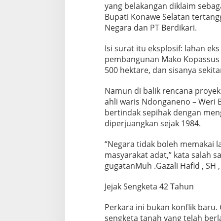
yang belakangan diklaim sebaga
Bupati Konawe Selatan tertangg
Negara dan PT Berdikari.
Isi surat itu eksplosif: lahan 
pembangunan Mako Kopassus G
500 hektare, dan sisanya seki
Namun di balik rencana proyek 
ahli waris Ndonganeno – Weri 
bertindak sepihak dengan meng
diperjuangkan sejak 1984.
“Negara tidak boleh memakai l
masyarakat adat,” kata salah s
gugatanMuh .Gazali Hafid , SH 
Jejak Sengketa 42 Tahun
Perkara ini bukan konflik bar
sengketa tanah yang telah berl