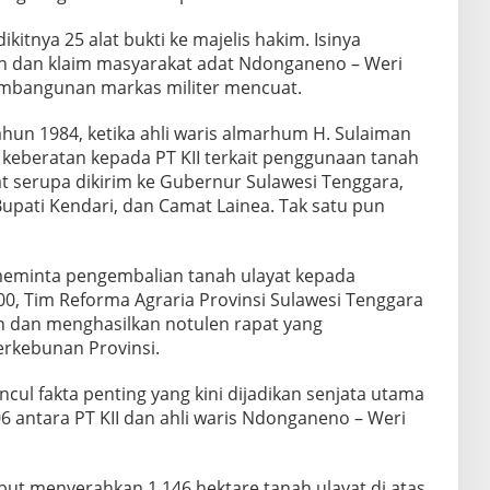
tnya 25 alat bukti ke majelis hakim. Isinya
 dan klaim masyarakat adat Ndonganeno – Weri
mbangunan markas militer mencuat.
hun 1984, ketika ahli waris almarhum H. Sulaiman
eberatan kepada PT KII terkait penggunaan tanah
t serupa dikirim ke Gubernur Sulawesi Tenggara,
upati Kendari, dan Camat Lainea. Tak satu pun
 meminta pengembalian tanah ulayat kepada
00, Tim Reforma Agraria Provinsi Sulawesi Tenggara
an dan menghasilkan notulen rapat yang
erkebunan Provinsi.
ncul fakta penting yang kini dijadikan senjata utama
 antara PT KII dan ahli waris Ndonganeno – Weri
but menyerahkan 1.146 hektare tanah ulayat di atas