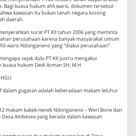
e. Bagi kuasa hukum ahli waris, dokumen tersebut
ahwa kawasan itu bukan tanah negara kosong
ah daerah.
 menyerahkan surat PT KII tahun 2006 yang meminta
lahan perusahaan karena banyak masyarakat umum
hli waris Ndonganeno yang “diakui perusahaan”.
engapa sejak dulu PT KII justru mengakui
tim kuasa hukum Dedi Arman SH, M.H
a HGU
itif dalam gugatan adalah keberadaan makam leluhur
t 12 makam kakek-nenek Ndonganeno – Weri Bone dan
i Desa Ambesea yang berada dalam kawasan
i pembayaran dua makam orang lain di Desa