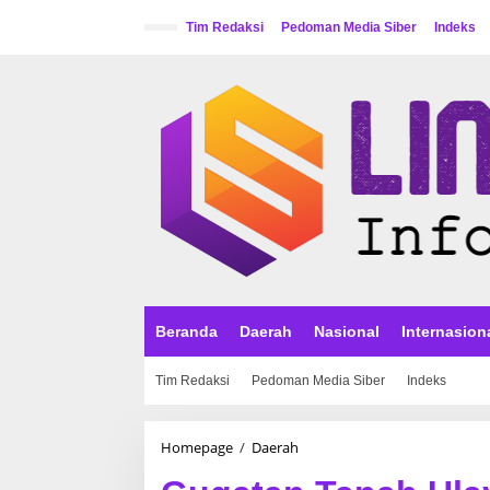
L
e
Tim Redaksi
Pedoman Media Siber
Indeks
w
a
t
i
k
e
k
o
n
t
e
n
Beranda
Daerah
Nasional
Internasion
Tim Redaksi
Pedoman Media Siber
Indeks
Homepage
/
Daerah
G
u
g