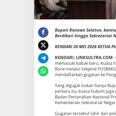
T
U
N
K
e
n
Bupati Konawe Selatan,
kanto
d
Berdikari hingga Sekretariat 
a
r
KENDARI 20 MEI 2026 KETUA P
i
KENDARI, LINKSULTRA.COM
–
memasuki babak baru. Kuasa h
Bone melalui Sekjend PUSBAK
mendaftarkan gugatan ke Penga
Yang digugat bukan hanya Bupa
perkara itu, kuasa hukum juga
Badan Pertanahan Nasional Prov
Kementerian Sekretariat Negara
Gugatan tersebut lahir dari pol