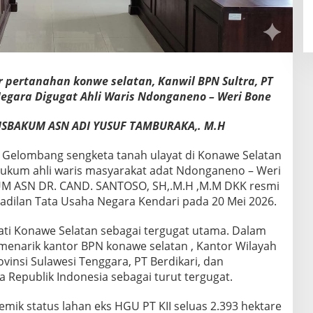
r pertanahan konwe selatan,
Kanwil BPN Sultra, PT
Negara Digugat Ahli Waris Ndonganeno – Weri Bone
USBAKUM ASN ADI YUSUF TAMBURAKA,. M.H
 Gelombang sengketa tanah ulayat di Konawe Selatan
ukum ahli waris masyarakat adat Ndonganeno – Weri
UM ASN DR. CAND. SANTOSO, SH,.M.H ,M.M DKK resmi
dilan Tata Usaha Negara Kendari pada 20 Mei 2026.
ti Konawe Selatan sebagai tergugat utama. Dalam
 menarik kantor BPN konawe selatan , Kantor Wilayah
insi Sulawesi Tenggara, PT Berdikari, dan
 Republik Indonesia sebagai turut tergugat.
emik status lahan eks HGU PT KII seluas 2.393 hektare