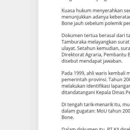
Kuasa hukum menyerahkan sediki
menunjukkan adanya keberatan
Bone jauh sebelum polemik pe
Dokumen tertua berasal dari ta
Tamburaka melayangkan surat k
ulayat. Setahun kemudian, sura
Direktorat Agraria, Pembantu B
disebut mendapat jawaban.
Pada 1999, ahli waris kembali
pemerintah provinsi. Tahun 20
melakukan identifikasi lapang
ditandatangani Kepala Dinas P
Di tengah tarik-menarik itu, mu
dalam gugatan: MoU tahun 2006
Bone.
Dalam dokumen itu, PT KII dise