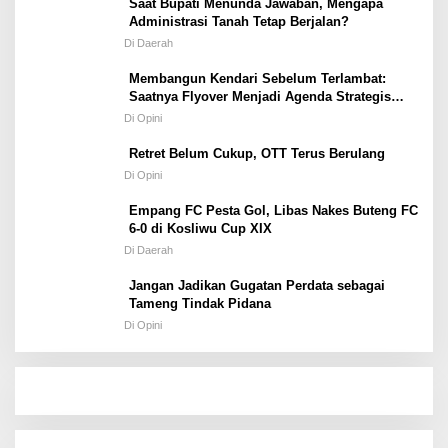
Saat Bupati Menunda Jawaban, Mengapa
Administrasi Tanah Tetap Berjalan?
Di Daerah
Membangun Kendari Sebelum Terlambat:
Saatnya Flyover Menjadi Agenda Strategis
Kota
Di Opini
Retret Belum Cukup, OTT Terus Berulang
Di Opini
Empang FC Pesta Gol, Libas Nakes Buteng FC
6-0 di Kosliwu Cup XIX
Di Daerah
Jangan Jadikan Gugatan Perdata sebagai
Tameng Tindak Pidana
Di Opini