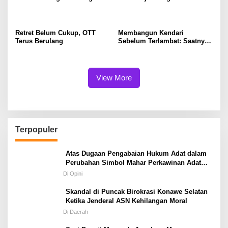
Tindak Pidana
dalam Melindungi Hak
Masyarakat Adat
Retret Belum Cukup, OTT
Membangun Kendari
Terus Berulang
Sebelum Terlambat: Saatnya
Flyover Menjadi Agenda
Strategis Kota
View More
Terpopuler
Atas Dugaan Pengabaian Hukum Adat dalam
Perubahan Simbol Mahar Perkawinan Adat
Masyarakat Pulau Wawonii
Di Opini
Skandal di Puncak Birokrasi Konawe Selatan
Ketika Jenderal ASN Kehilangan Moral
Di Daerah