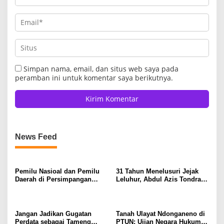
Simpan nama, email, dan situs web saya pada
peramban ini untuk komentar saya berikutnya.
News Feed
Pemilu Nasioal dan Pemilu
31 Tahun Menelusuri Jejak
Daerah di Persimpangan
Leluhur, Abdul Azis Tondrang
Jalan
Ditetapkan Sebagai Datu
Wuno Sausu XIII
Jangan Jadikan Gugatan
Tanah Ulayat Ndonganeno di
Perdata sebagai Tameng
PTUN: Ujian Negara Hukum