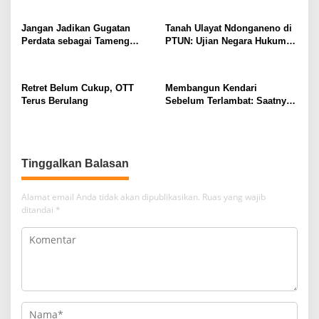
Wuno Sausu XIII
Jangan Jadikan Gugatan
Tanah Ulayat Ndonganeno di
Perdata sebagai Tameng
PTUN: Ujian Negara Hukum
Tindak Pidana
dalam Melindungi Hak
Masyarakat Adat
Retret Belum Cukup, OTT
Membangun Kendari
Terus Berulang
Sebelum Terlambat: Saatnya
Flyover Menjadi Agenda
Strategis Kota
Tinggalkan Balasan
Alamat email Anda tidak akan dipublikasikan.
Ruas yang wajib
ditandai
*