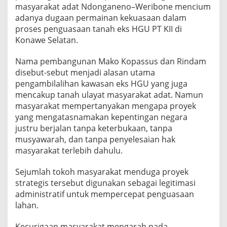
g
masyarakat adat Ndonganeno–Weribone mencium
a
adanya dugaan permainan kekuasaan dalam
r
proses penguasaan tanah eks HGU PT KII di
a
Konawe Selatan.
d
a
l
Nama pembangunan Mako Kopassus dan Rindam
a
disebut-sebut menjadi alasan utama
m
pengambilalihan kawasan eks HGU yang juga
P
mencakup tanah ulayat masyarakat adat. Namun
e
n
masyarakat mempertanyakan mengapa proyek
g
yang mengatasnamakan kepentingan negara
u
justru berjalan tanpa keterbukaan, tanpa
a
musyawarah, dan tanpa penyelesaian hak
s
masyarakat terlebih dahulu.
a
a
n
Sejumlah tokoh masyarakat menduga proyek
T
strategis tersebut digunakan sebagai legitimasi
a
administratif untuk mempercepat penguasaan
n
lahan.
a
h
E
Kecurigaan masyarakat mengarah pada