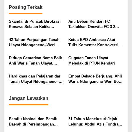
g
Posting Terkait
a
s
Skandal di Puncak Birokrasi
Anti Beban Kendari FC
Konawe Selatan Ketika
Taklukkan Onewila FC 3-2
i
Jenderal ASN Kehilangan
dalam Laga Persahabatan
Moral
Penuh Drama
p
42 Tahun Perjuangan Tanah
Ketua BPD Ambesea Akui
Ulayat Ndonganeno–Weri
Tulis Komentar Kontroversial,
o
Bone: Ketika Kekuasaan
Ahli Waris Tempuh Jalur
s
Kehilangan Peradaban
Hukum
Diduga Cemarkan Nama Baik
Gugatan Tanah Ulayat
Ahli Waris Tanah Ulayat,
Meledak di PTUN Kendari
Ketua BPD Ambesea
Dilaporkan ke Polda Sultra
Hardiknas dan Pelajaran dari
Empat Dekade Berjuang, Ahli
Tanah Ulayat Ndonganeno–
Waris Ndonganeno-Weri Bone
Weri Bone
Tempuh Jalur Hukum
Jangan Lewatkan
Pemilu Nasioal dan Pemilu
31 Tahun Menelusuri Jejak
Daerah di Persimpangan
Leluhur, Abdul Azis Tondrang
Jalan
Ditetapkan Sebagai Datu