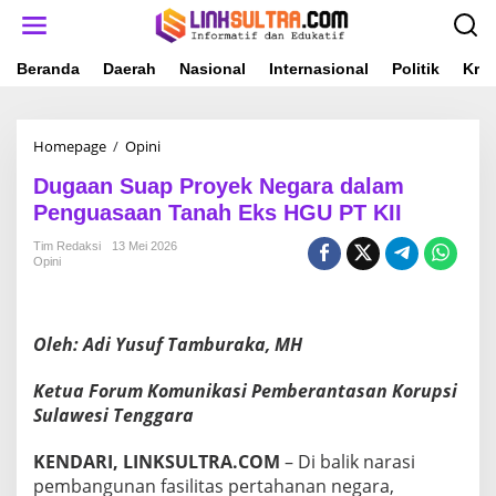
L
e
w
a
Beranda
Daerah
Nasional
Internasional
Politik
Krim
t
i
k
Homepage
/
Opini
D
e
u
k
Dugaan Suap Proyek Negara dalam
g
o
a
n
Penguasaan Tanah Eks HGU PT KII
a
t
n
e
Tim Redaksi
13 Mei 2026
Opini
S
n
u
a
p
Oleh: Adi Yusuf Tamburaka, MH
P
r
o
Ketua Forum Komunikasi Pemberantasan Korupsi
y
Sulawesi Tenggara
e
k
KENDARI, LINKSULTRA.COM
– Di balik narasi
N
pembangunan fasilitas pertahanan negara,
e