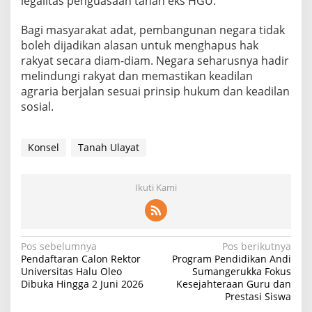
legalitas penguasaan tanah eks HGU.
Bagi masyarakat adat, pembangunan negara tidak
boleh dijadikan alasan untuk menghapus hak
rakyat secara diam-diam. Negara seharusnya hadir
melindungi rakyat dan memastikan keadilan
agraria berjalan sesuai prinsip hukum dan keadilan
sosial.
Konsel
Tanah Ulayat
Ikuti Kami
N
Pos sebelumnya
Pos berikutnya
Pendaftaran Calon Rektor
Program Pendidikan Andi
a
Universitas Halu Oleo
Sumangerukka Fokus
Dibuka Hingga 2 Juni 2026
Kesejahteraan Guru dan
v
Prestasi Siswa
i