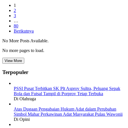
1
2
3
…
80
Berikutnya
No More Posts Available.
No more pages to load.
View More
Terpopuler
PSSI Pusat Terbitkan SK Plt Asprov Sultra, Peluang Sepak
Bola dan Futsal Tampil di Porprov Tetap Terbuka
Di Olahraga
Atas Dugaan Pengabaian Hukum Adat dalam Perubahan
Simbol Mahar Perkawinan Adat Masyarakat Pulau Wawonii
Di Opini