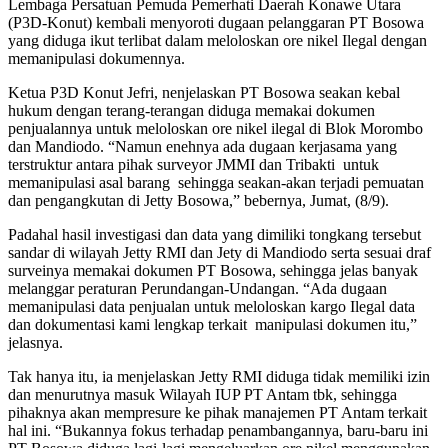
Lembaga Persatuan Pemuda Pemerhati Daerah Konawe Utara
(P3D-Konut) kembali menyoroti dugaan pelanggaran PT Bosowa
yang diduga ikut terlibat dalam meloloskan ore nikel Ilegal dengan
memanipulasi dokumennya.
Ketua P3D Konut Jefri, nenjelaskan PT Bosowa seakan kebal
hukum dengan terang-terangan diduga memakai dokumen
penjualannya untuk meloloskan ore nikel ilegal di Blok Morombo
dan Mandiodo. “Namun enehnya ada dugaan kerjasama yang
terstruktur antara pihak surveyor JMMI dan Tribakti untuk
memanipulasi asal barang sehingga seakan-akan terjadi pemuatan
dan pengangkutan di Jetty Bosowa,” bebernya, Jumat, (8/9).
Padahal hasil investigasi dan data yang dimiliki tongkang tersebut
sandar di wilayah Jetty RMI dan Jety di Mandiodo serta sesuai draf
surveinya memakai dokumen PT Bosowa, sehingga jelas banyak
melanggar peraturan Perundangan-Undangan. “Ada dugaan
memanipulasi data penjualan untuk meloloskan kargo Ilegal data
dan dokumentasi kami lengkap terkait manipulasi dokumen itu,”
jelasnya.
Tak hanya itu, ia menjelaskan Jetty RMI diduga tidak memiliki izin
dan menurutnya masuk Wilayah IUP PT Antam tbk, sehingga
pihaknya akan mempresure ke pihak manajemen PT Antam terkait
hal ini. “Bukannya fokus terhadap penambangannya, baru-baru ini