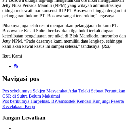
PT Bosowa diduga lagi-lagi mengeluarkan ore nikel menggunakan
Jetty Nusa Persada Mandiri (NPM) yang wilayah administrasinya
diduga melewati luar konsensi IUP PT Bosowa sehingga dengan ini
pelanggaran hukum PT Bosowa sangat terstruktur,” tegasnya.
Pihaknya juga telah resmi mengadukan pelanggaran hukum PT.
Bosowa ke Kejati Sultra berdasarkan tiga bukti terkait dugaan
keterlibatan pengeluaran ore nikel di Blok Mandiodo, morombo dan
Jetty NPM. “Pada dasarnya kami memiliki data lengkap, sehingga
kami akan kawal kasus ini sampai selesai,” tandasnya.
(Rls)
Ikuti Kami
Navigasi pos
Pos sebelumnya
Sekjen Masyarakat Adat Tolaki Sebuat Peruntukan
CSR di Sultra Belum Maksimal
Pos berikutnya
Harpelnas, BPJamsostek Kendari Kunjungi Peserta
Kecelakaan Kerja
Jangan Lewatkan