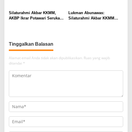
Persaudaraan Warga Muna
Silaturahmi Akbar KKMM,
Lukman Abunawas:
AKBP Ikrar Potawari Serukan
Silaturahmi Akbar KKMM
Pelestarian Budaya Muna
Momentum Lestarikan
Budaya
Tinggalkan Balasan
Alamat email Anda tidak akan dipublikasikan.
Ruas yang wajib
ditandai
*