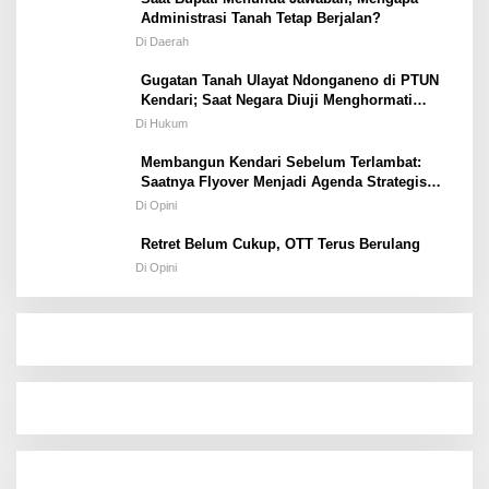
Administrasi Tanah Tetap Berjalan?
Di Daerah
Gugatan Tanah Ulayat Ndonganeno di PTUN
Kendari; Saat Negara Diuji Menghormati
Hukum atau Kekuasaan
Di Hukum
Membangun Kendari Sebelum Terlambat:
Saatnya Flyover Menjadi Agenda Strategis
Kota
Di Opini
Retret Belum Cukup, OTT Terus Berulang
Di Opini