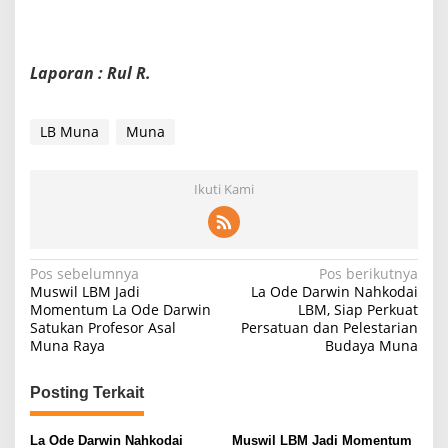
Laporan : Rul R.
LB Muna
Muna
Ikuti Kami
N
Pos sebelumnya
Pos berikutnya
Muswil LBM Jadi
La Ode Darwin Nahkodai
a
Momentum La Ode Darwin
LBM, Siap Perkuat
Satukan Profesor Asal
Persatuan dan Pelestarian
v
Muna Raya
Budaya Muna
i
g
Posting Terkait
a
s
La Ode Darwin Nahkodai
Muswil LBM Jadi Momentum