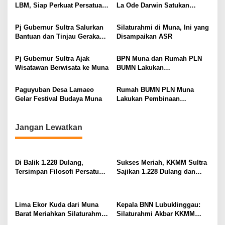
LBM, Siap Perkuat Persatuan
La Ode Darwin Satukan
i
dan Pelestarian Budaya Muna
Profesor Asal Muna Raya
p
Pj Gubernur Sultra Salurkan
Silaturahmi di Muna, Ini yang
Bantuan dan Tinjau Gerakan
Disampaikan ASR
o
Pasar Murah di Muna
s
Pj Gubernur Sultra Ajak
BPN Muna dan Rumah PLN
Wisatawan Berwisata ke Muna
BUMN Lakukan
Pendampingan Label Halal di
Desa Napalakura
Paguyuban Desa Lamaeo
Rumah BUMN PLN Muna
Gelar Festival Budaya Muna
Lakukan Pembinaan
Pembuatan Label Halal
Jangan Lewatkan
Di Balik 1.228 Dulang,
Sukses Meriah, KKMM Sultra
Tersimpan Filosofi Persatuan
Sajikan 1.228 Dulang dan
Masyarakat Muna yang
Raih Rekor MURI
Mendunia
Lima Ekor Kuda dari Muna
Kepala BNN Lubuklinggau:
Barat Meriahkan Silaturahmi
Silaturahmi Akbar KKMM
Akbar KKMM Sultra
Sultra Momentum Perkuat