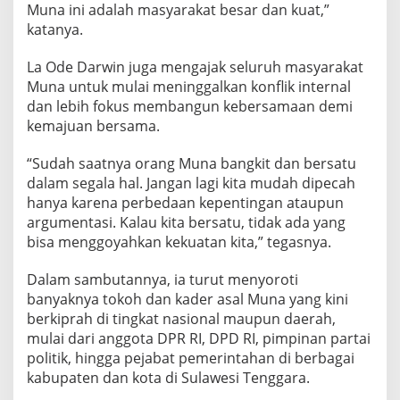
Muna ini adalah masyarakat besar dan kuat,”
t
a
katanya.
r
i
La Ode Darwin juga mengajak seluruh masyarakat
a
Muna untuk mulai meninggalkan konflik internal
n
dan lebih fokus membangun kebersamaan demi
B
u
kemajuan bersama.
d
a
“Sudah saatnya orang Muna bangkit dan bersatu
y
dalam segala hal. Jangan lagi kita mudah dipecah
a
hanya karena perbedaan kepentingan ataupun
argumentasi. Kalau kita bersatu, tidak ada yang
bisa menggoyahkan kekuatan kita,” tegasnya.
Dalam sambutannya, ia turut menyoroti
banyaknya tokoh dan kader asal Muna yang kini
berkiprah di tingkat nasional maupun daerah,
mulai dari anggota DPR RI, DPD RI, pimpinan partai
politik, hingga pejabat pemerintahan di berbagai
kabupaten dan kota di Sulawesi Tenggara.