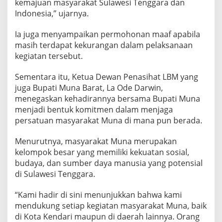
kemajuan masyarakat Sulawesi Tenggara dan
,
Indonesia,” ujarnya.
S
e
r
Ia juga menyampaikan permohonan maaf apabila
u
masih terdapat kekurangan dalam pelaksanaan
k
kegiatan tersebut.
a
n
Sementara itu, Ketua Dewan Penasihat LBM yang
P
e
juga Bupati Muna Barat, La Ode Darwin,
r
menegaskan kehadirannya bersama Bupati Muna
s
menjadi bentuk komitmen dalam menjaga
a
persatuan masyarakat Muna di mana pun berada.
t
u
a
Menurutnya, masyarakat Muna merupakan
n
kelompok besar yang memiliki kekuatan sosial,
d
budaya, dan sumber daya manusia yang potensial
a
di Sulawesi Tenggara.
n
P
e
“Kami hadir di sini menunjukkan bahwa kami
l
mendukung setiap kegiatan masyarakat Muna, baik
e
di Kota Kendari maupun di daerah lainnya. Orang
s