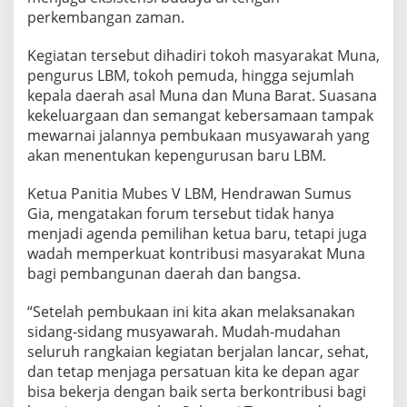
K
perkembangan zaman.
o
n
Kegiatan tersebut dihadiri tokoh masyarakat Muna,
s
o
pengurus LBM, tokoh pemuda, hingga sejumlah
l
kepala daerah asal Muna dan Muna Barat. Suasana
i
kekeluargaan dan semangat kebersamaan tampak
d
mewarnai jalannya pembukaan musyawarah yang
a
akan menentukan kepengurusan baru LBM.
s
i
M
Ketua Panitia Mubes V LBM, Hendrawan Sumus
a
Gia, mengatakan forum tersebut tidak hanya
s
menjadi agenda pemilihan ketua baru, tetapi juga
y
wadah memperkuat kontribusi masyarakat Muna
a
r
bagi pembangunan daerah dan bangsa.
a
k
“Setelah pembukaan ini kita akan melaksanakan
a
sidang-sidang musyawarah. Mudah-mudahan
t
seluruh rangkaian kegiatan berjalan lancar, sehat,
M
u
dan tetap menjaga persatuan kita ke depan agar
n
bisa bekerja dengan baik serta berkontribusi bagi
a