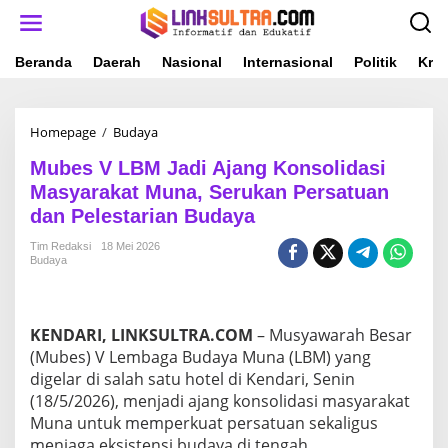
L
e
w
a
Beranda
Daerah
Nasional
Internasional
Politik
Krim
t
i
k
Homepage
/
Budaya
M
e
u
k
Mubes V LBM Jadi Ajang Konsolidasi
b
o
e
n
Masyarakat Muna, Serukan Persatuan
s
t
dan Pelestarian Budaya
V
e
L
n
Tim Redaksi
18 Mei 2026
B
Budaya
M
J
a
d
KENDARI, LINKSULTRA.COM
– Musyawarah Besar
i
(Mubes) V Lembaga Budaya Muna (LBM) yang
A
digelar di salah satu hotel di Kendari, Senin
j
(18/5/2026), menjadi ajang konsolidasi masyarakat
a
n
Muna untuk memperkuat persatuan sekaligus
g
menjaga eksistensi budaya di tengah