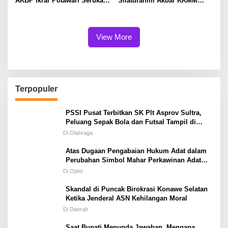
AKBP Ikrar Potawari Serukan
Silaturahmi Akbar KKMM
Pelestarian Budaya Muna
Momentum Lestarikan
Budaya
View More
Terpopuler
PSSI Pusat Terbitkan SK Plt Asprov Sultra,
Peluang Sepak Bola dan Futsal Tampil di
Porprov Tetap Terbuka
Di Olahraga
Atas Dugaan Pengabaian Hukum Adat dalam
Perubahan Simbol Mahar Perkawinan Adat
Masyarakat Pulau Wawonii
Di Opini
Skandal di Puncak Birokrasi Konawe Selatan
Ketika Jenderal ASN Kehilangan Moral
Di Daerah
Saat Bupati Menunda Jawaban, Mengapa