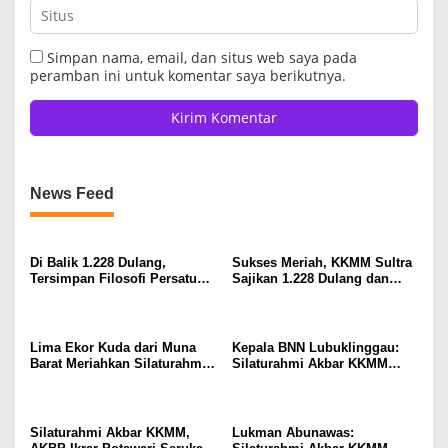
Simpan nama, email, dan situs web saya pada
peramban ini untuk komentar saya berikutnya.
News Feed
Di Balik 1.228 Dulang,
Sukses Meriah, KKMM Sultra
Tersimpan Filosofi Persatuan
Sajikan 1.228 Dulang dan
Masyarakat Muna yang
Raih Rekor MURI
Mendunia
Lima Ekor Kuda dari Muna
Kepala BNN Lubuklinggau:
Barat Meriahkan Silaturahmi
Silaturahmi Akbar KKMM
Akbar KKMM Sultra
Sultra Momentum Perkuat
Persaudaraan Warga Muna
Silaturahmi Akbar KKMM,
Lukman Abunawas: