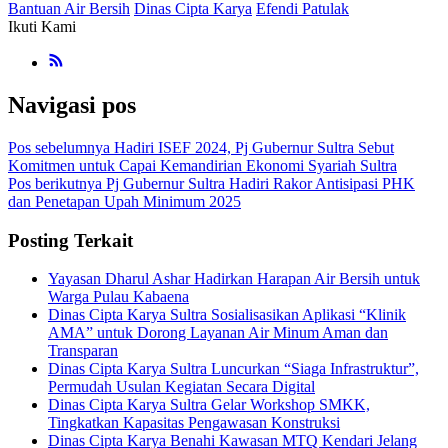
Bantuan Air Bersih
Dinas Cipta Karya
Efendi Patulak
Ikuti Kami
Navigasi pos
Pos sebelumnya
Hadiri ISEF 2024, Pj Gubernur Sultra Sebut
Komitmen untuk Capai Kemandirian Ekonomi Syariah Sultra
Pos berikutnya
Pj Gubernur Sultra Hadiri Rakor Antisipasi PHK
dan Penetapan Upah Minimum 2025
Posting Terkait
Yayasan Dharul Ashar Hadirkan Harapan Air Bersih untuk
Warga Pulau Kabaena
Dinas Cipta Karya Sultra Sosialisasikan Aplikasi “Klinik
AMA” untuk Dorong Layanan Air Minum Aman dan
Transparan
Dinas Cipta Karya Sultra Luncurkan “Siaga Infrastruktur”,
Permudah Usulan Kegiatan Secara Digital
Dinas Cipta Karya Sultra Gelar Workshop SMKK,
Tingkatkan Kapasitas Pengawasan Konstruksi
Dinas Cipta Karya Benahi Kawasan MTQ Kendari Jelang