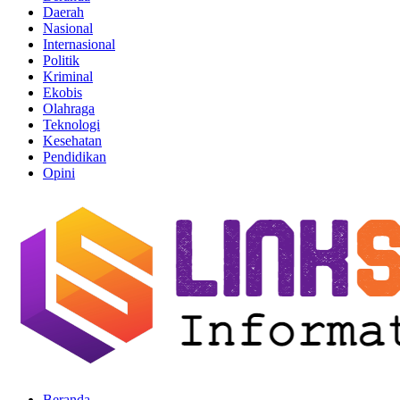
Daerah
Nasional
Internasional
Politik
Kriminal
Ekobis
Olahraga
Teknologi
Kesehatan
Pendidikan
Opini
Beranda