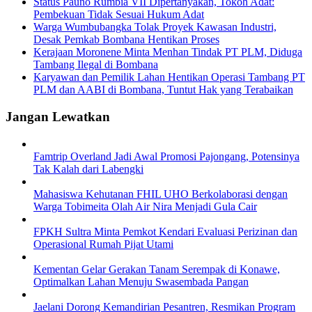
Status Pauno Rumbia VII Dipertanyakan, Tokoh Adat:
Pembekuan Tidak Sesuai Hukum Adat
Warga Wumbubangka Tolak Proyek Kawasan Industri,
Desak Pemkab Bombana Hentikan Proses
Kerajaan Moronene Minta Menhan Tindak PT PLM, Diduga
Tambang Ilegal di Bombana
Karyawan dan Pemilik Lahan Hentikan Operasi Tambang PT
PLM dan AABI di Bombana, Tuntut Hak yang Terabaikan
Jangan Lewatkan
Famtrip Overland Jadi Awal Promosi Pajongang, Potensinya
Tak Kalah dari Labengki
Mahasiswa Kehutanan FHIL UHO Berkolaborasi dengan
Warga Tobimeita Olah Air Nira Menjadi Gula Cair
FPKH Sultra Minta Pemkot Kendari Evaluasi Perizinan dan
Operasional Rumah Pijat Utami
Kementan Gelar Gerakan Tanam Serempak di Konawe,
Optimalkan Lahan Menuju Swasembada Pangan
Jaelani Dorong Kemandirian Pesantren, Resmikan Program