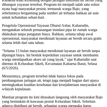
Kabaena telah terhubung dengan jaringan distribusi air bersih yang
dibangun yayasan tersebut. Program ini menjadi salah satu solusi
nyata bagi masyarakat pesisir, termasuk warga Bajo, yang
sebelumnya bergantung pada sumber air terbatas bahkan air asin
untuk kebutuhan sehari-hari.
Pengelola Operasional Yayasan Dharul Ashar, Kaharudin,
mengatakan seluruh pemasangan instalasi pipa ke rumah warga
dilakukan tanpa pungutan biaya. Bahkan, selama tahap awal
operasional, masyarakat menikmati layanan air bersih secara gratis
selama lebih dari satu tahun.
“Selama 13 bulan masyarakat menikmati layanan air bersih tanpa
dipungut biaya. Ini bentuk kepedulian yayasan untuk membantu
warga mendapatkan akses air yang layak,” ujar Kaharudin saat
ditemui di Kelurahan Sikeli, Kecamatan Kabaena Barat, Selasa
(6/5/2026).
Menurutnya, program tersebut tidak hanya fokus pada
pembangunan jaringan air, tetapi juga menjadi bagian dari upaya
meningkatkan kualitas kesehatan dan kesejahteraan masyarakat di
wilayah kepulauan.
Manfaat program itu kini dirasakan langsung oleh masyarakat Bajo
yang bermukim di kawasan pesisir Kelurahan Sikeli. Sebelum
adanya distribusi air bersih, sebagian warga mengaku harus