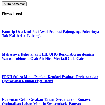
News Feed
Famtrip Overland Jadi Awal Promosi Pajongang, Potensinya
Tak Kalah dari Labengki
Mahasiswa Kehutanan FHIL UHO Berkolaborasi dengan
Warga Tobimeita Olah Air Nira Menjadi Gula Cair
FPKH Sultra Minta Pemkot Kendari Evaluasi Perizinan dan
Operasional Rumah Pijat Utami
Kementan Gelar Gerakan Tanam Serempak di Konawe,
Optimalkan Lahan Menuju Swasembada Pangan