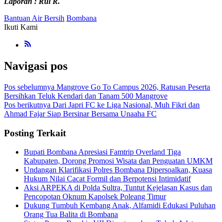
Laporan : Rul R.
Bantuan Air Bersih
Bombana
Ikuti Kami
Navigasi pos
Pos sebelumnya
Mangrove Go To Campus 2026, Ratusan Peserta
Bersihkan Teluk Kendari dan Tanam 500 Mangrove
Pos berikutnya
Dari Japri FC ke Liga Nasional, Muh Fikri dan
Ahmad Fajar Siap Bersinar Bersama Unaaha FC
Posting Terkait
Bupati Bombana Apresiasi Famtrip Overland Tiga
Kabupaten, Dorong Promosi Wisata dan Penguatan UMKM
Undangan Klarifikasi Polres Bombana Dipersoalkan, Kuasa
Hukum Nilai Cacat Formil dan Berpotensi Intimidatif
Aksi ARPEKA di Polda Sultra, Tuntut Kejelasan Kasus dan
Pencopotan Oknum Kapolsek Poleang Timur
Dukung Tumbuh Kembang Anak, Alfamidi Edukasi Puluhan
Orang Tua Balita di Bombana