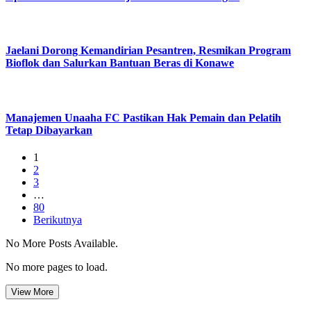
Jaelani Dorong Kemandirian Pesantren, Resmikan Program
Bioflok dan Salurkan Bantuan Beras di Konawe
Manajemen Unaaha FC Pastikan Hak Pemain dan Pelatih
Tetap Dibayarkan
1
2
3
…
80
Berikutnya
No More Posts Available.
No more pages to load.
View More