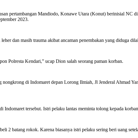
asan pertambangan Mandiodo, Konawe Utara (Konut) berinisial NC dila
eptember 2023.
i leher dan masih trauma akibat ancaman penembakan yang diduga dila
pon Polresta Kendari,” ucap Dion salah seorang paman korban.
g nongkrong di Indomaret depan Lorong Ilmiah, Jl Jenderal Ahmad Ya
 di Indomaret tersebut. Istri pelaku lantas meminta tolong kepada korb
 2 batang rokok. Karena biasanya istri pelaku sering beri uang setel