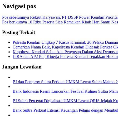
Navigasi pos
Pos sebelumnya
Rekrut Karyawan, PT DSSP Power Kendari Priorita
Pos berikutnya
10 Ribu Peserta Siap Ramaikan Kirab Hari Santri Nasi
Posting Terkait
Polresta Kendari Ungkap 7 Kasus Kriminal, 26 Pelaku Diama
Cemarkan Nama Baik, Kapolresta Kendari Didesak Periksa Ok
Kapolresta Kendari Sebut Ada Penyusup Dalam Aksi Demosnt
LIRA dan AP2 Puji Kinerja Polresta Kendari Tegakkan Huk
Jangan Lewatkan
BI dan Pemprov Sultra Perkuat UMKM Lewat Sultra Maimo 20
Bank Indonesia Resmi Luncurkan Festival Kuliner Sultra Ma
BI Sultra Percepat Digitalisasi UMKM Lewat QRIS Jelajah Ku
Bank Sultra Perkuat Literasi Keuangan Pelajar dengan Membu