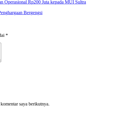
n Operasional Rp200 Juta kepada MUI Sultra
Penghargaan Bergengsi
dai
*
 komentar saya berikutnya.