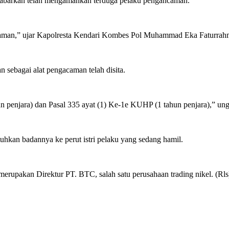
dikabarkan telah mengamankan terduga pelaku pengancaman.
ancaman,” ujar Kapolresta Kendari Kombes Pol Muhammad Eka Faturrah
 sebagai alat pengacaman telah disita.
n penjara) dan Pasal 335 ayat (1) Ke-1e KUHP (1 tahun penjara),” un
tuhkan badannya ke perut istri pelaku yang sedang hamil.
erupakan Direktur PT. BTC, salah satu perusahaan trading nikel. (Rls