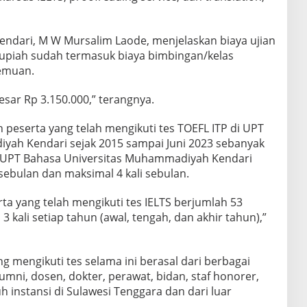
Kendari, M W Mursalim Laode, menjelaskan biaya ujian
rupiah sudah termasuk biaya bimbingan/kelas
temuan.
esar Rp 3.150.000,” terangnya.
peserta yang telah mengikuti tes TOEFL ITP di UPT
yah Kendari sejak 2015 sampai Juni 2023 sebanyak
di UPT Bahasa Universitas Muhammadiyah Kendari
 sebulan dan maksimal 4 kali sebulan.
a yang telah mengikuti tes IELTS berjumlah 53
3 kali setiap tahun (awal, tengah, dan akhir tahun),”
g mengikuti tes selama ini berasal dari berbagai
umni, dosen, dokter, perawat, bidan, staf honorer,
uh instansi di Sulawesi Tenggara dan dari luar