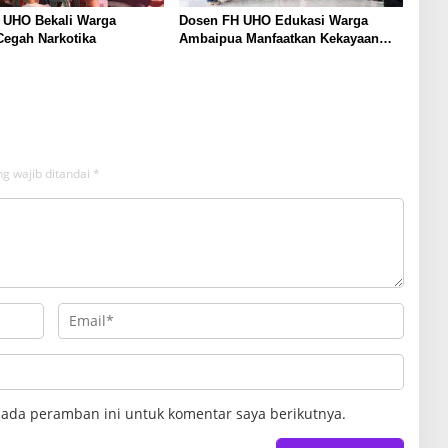
 UHO Bekali Warga
Dosen FH UHO Edukasi Warga
Cegah Narkotika
Ambaipua Manfaatkan Kekayaan
Intelektual untuk Akses Pembiayaan
Usaha
g wajib ditandai
*
pada peramban ini untuk komentar saya berikutnya.