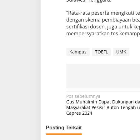
“Rata-rata peserta mengikuti te
dengan skema pembiayaan beas
sertifikasi dosen, juga untuk k
mempersyaratkan tes kemampua
Kampus
TOEFL
UMK
N
Pos sebelumnya
Gus Muhaimin Dapat Dukungan da
a
Masyarakat Pesisir Buton Tengah 
Capres 2024
v
i
Posting Terkait
g