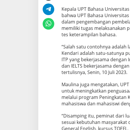
i
k
Kepala UPT Bahasa Universit
a
bahwa UPT Bahasa Universitas 
t
T
dalam pengembangan pembelaj
o
memiliki tugas melaksanakan 
e
tes keterampilan bahasa.
f
l
“Salah satu contohnya adalah 
I
T
Kendari adalah satu-satunya pu
P
ITP yang bekerjasama dengan In
u
dan IELTS bekerjasama dengan 
n
tertulisnya, Senin, 10 Juli 2023.
t
u
k
Maulina juga mengatakan, UPT
S
untuk meningkatkan penguasaan
e
melalui program Peningkatan 
m
mahasiswa dan mahasiswi deng
u
a
K
“Disamping itu, peminat dari l
a
sesuai kebutuhan masyarakat d
l
General English, kursus TOEFL, 