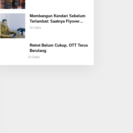
Hukum atau Kekuasaan
Membangun Kendari Sebelum
Terlambat: Saatnya Flyover
Menjadi Agenda Strategis Kota
Di Opini
Retret Belum Cukup, OTT Terus
Berulang
Di Opini