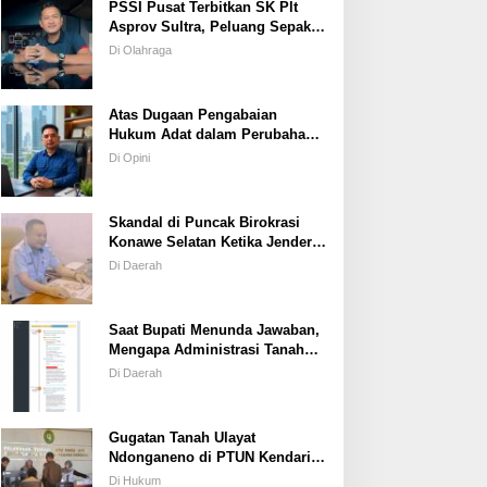
PSSI Pusat Terbitkan SK Plt
Asprov Sultra, Peluang Sepak
Bola dan Futsal Tampil di
Di Olahraga
Porprov Tetap Terbuka
Atas Dugaan Pengabaian
Hukum Adat dalam Perubahan
Simbol Mahar Perkawinan Adat
Di Opini
Masyarakat Pulau Wawonii
Skandal di Puncak Birokrasi
Konawe Selatan Ketika Jenderal
ASN Kehilangan Moral
Di Daerah
Saat Bupati Menunda Jawaban,
Mengapa Administrasi Tanah
Tetap Berjalan?
Di Daerah
Gugatan Tanah Ulayat
Ndonganeno di PTUN Kendari;
Saat Negara Diuji Menghormati
Di Hukum