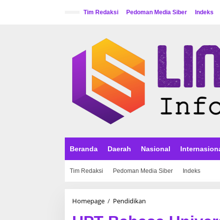
L
e
Tim Redaksi
Pedoman Media Siber
Indeks
w
a
t
i
k
e
k
o
n
t
e
n
Beranda
Daerah
Nasional
Internasion
Tim Redaksi
Pedoman Media Siber
Indeks
Homepage
/
Pendidikan
U
P
T