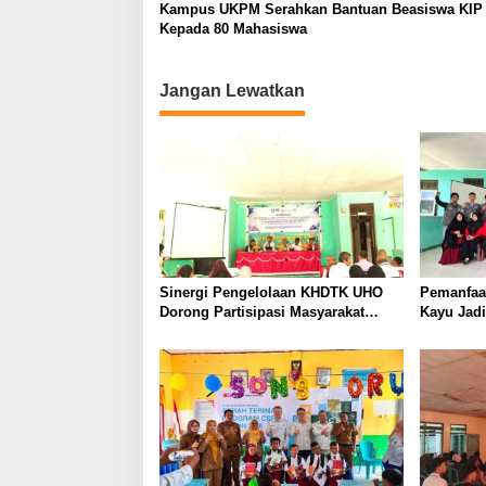
a
Kampus UKPM Serahkan Bantuan Beasiswa KIP 
s
Kepada 80 Mahasiswa
i
p
Jangan Lewatkan
o
s
Sinergi Pengelolaan KHDTK UHO
Pemanfaa
Dorong Partisipasi Masyarakat
Kayu Jad
dalam Pelestarian Hutan
Berkelanj