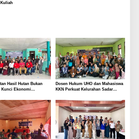
Kuliah
tan Hasil Hutan Bukan
Dosen Hukum UHO dan Mahasiswa
i Kunci Ekonomi
KKN Perkuat Kelurahan Sadar
utan Masyarakat Tobimeita
Hukum di Padaleu Kendari