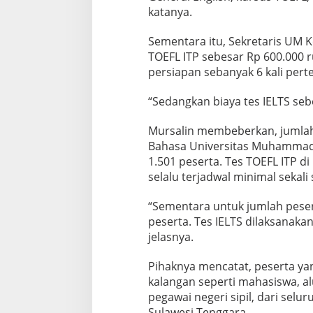
a
katanya.
n
g
a
Sementara itu, Sekretaris UM 
n
TOEFL ITP sebesar Rp 600.000 
persiapan sebanyak 6 kali per
“Sedangkan biaya tes IELTS seb
Mursalin membeberkan, jumlah 
Bahasa Universitas Muhammadi
1.501 peserta. Tes TOEFL ITP 
selalu terjadwal minimal sekali
“Sementara untuk jumlah pesert
peserta. Tes IELTS dilaksanakan 
jelasnya.
Pihaknya mencatat, peserta yan
kalangan seperti mahasiswa, al
pegawai negeri sipil, dari selur
Sulawesi Tenggara.