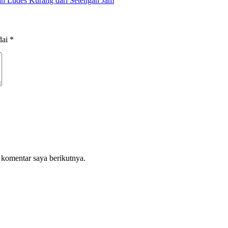
an Ludes Kurang dari Setengah Jam
dai
*
 komentar saya berikutnya.