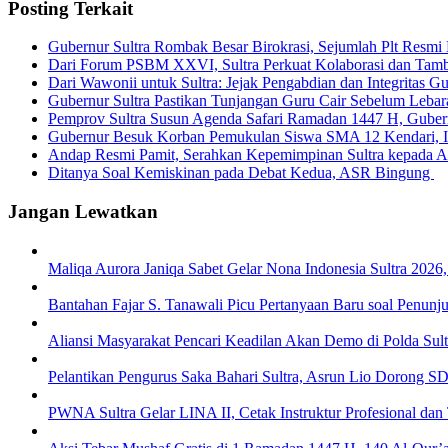
Posting Terkait
Gubernur Sultra Rombak Besar Birokrasi, Sejumlah Plt Resmi D
Dari Forum PSBM XXVI, Sultra Perkuat Kolaborasi dan Tam
Dari Wawonii untuk Sultra: Jejak Pengabdian dan Integritas 
Gubernur Sultra Pastikan Tunjangan Guru Cair Sebelum Lebar
Pemprov Sultra Susun Agenda Safari Ramadan 1447 H, Gube
Gubernur Besuk Korban Pemukulan Siswa SMA 12 Kendari, I
Andap Resmi Pamit, Serahkan Kepemimpinan Sultra kepada 
Ditanya Soal Kemiskinan pada Debat Kedua, ASR Bingung
Jangan Lewatkan
Maliqa Aurora Janiqa Sabet Gelar Nona Indonesia Sultra 2026,
Bantahan Fajar S. Tanawali Picu Pertanyaan Baru soal Penun
Aliansi Masyarakat Pencari Keadilan Akan Demo di Polda Sul
Pelantikan Pengurus Saka Bahari Sultra, Asrun Lio Dorong 
PWNA Sultra Gelar LINA II, Cetak Instruktur Profesional dan 