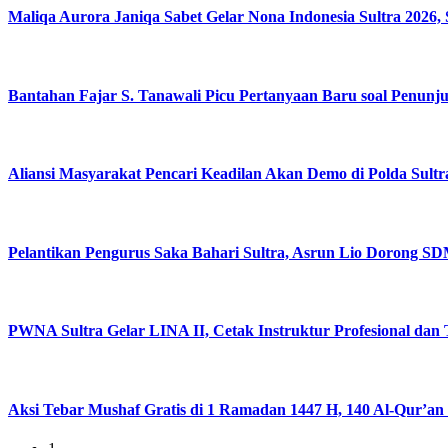
Maliqa Aurora Janiqa Sabet Gelar Nona Indonesia Sultra 2026, 
Bantahan Fajar S. Tanawali Picu Pertanyaan Baru soal Penun
Aliansi Masyarakat Pencari Keadilan Akan Demo di Polda Sult
Pelantikan Pengurus Saka Bahari Sultra, Asrun Lio Dorong S
PWNA Sultra Gelar LINA II, Cetak Instruktur Profesional dan 
Aksi Tebar Mushaf Gratis di 1 Ramadan 1447 H, 140 Al-Qur’an