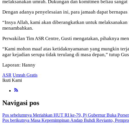
melaksanakan umrah. Dukungan dan komitmen beliau sangat b
Dengan adanya penyelesaian ini, para jamaah dapat bernapas
“Insya Allah, kami akan diberangkatkan untuk melaksanakan um
menambahkan.
P
erwakilan Tim ASR Centre, Gusti mengatakan, pihaknya meny
“Kami mohon maaf atas ketidaknyamanan yang mungkin terja
agar kejadian serupa tidak terulang di masa depan,” tutup Gust
Laporan: Hanny
ASR
Umrah Gratis
Ikuti Kami
Navigasi pos
Pos sebelumnya
Meriahkan HUT RI ke-79, Pj Gubernur Buka Porseni
Pos berikutnya
Masa Kepemimpinan Andap Buhdi Revianto, Pempro