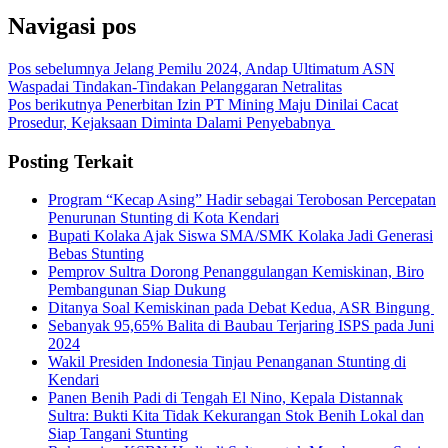
Navigasi pos
Pos sebelumnya
Jelang Pemilu 2024, Andap Ultimatum ASN
Waspadai Tindakan-Tindakan Pelanggaran Netralitas
Pos berikutnya
Penerbitan Izin PT Mining Maju Dinilai Cacat
Prosedur, Kejaksaan Diminta Dalami Penyebabnya
Posting Terkait
Program “Kecap Asing” Hadir sebagai Terobosan Percepatan
Penurunan Stunting di Kota Kendari
Bupati Kolaka Ajak Siswa SMA/SMK Kolaka Jadi Generasi
Bebas Stunting
Pemprov Sultra Dorong Penanggulangan Kemiskinan, Biro
Pembangunan Siap Dukung
Ditanya Soal Kemiskinan pada Debat Kedua, ASR Bingung
Sebanyak 95,65% Balita di Baubau Terjaring ISPS pada Juni
2024
Wakil Presiden Indonesia Tinjau Penanganan Stunting di
Kendari
Panen Benih Padi di Tengah El Nino, Kepala Distannak
Sultra: Bukti Kita Tidak Kekurangan Stok Benih Lokal dan
Siap Tangani Stunting