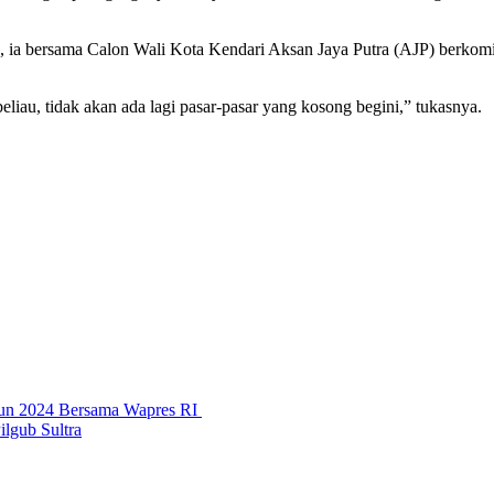
, ia bersama Calon Wali Kota Kendari Aksan Jaya Putra (AJP) berkomitm
liau, tidak akan ada lagi pasar-pasar yang kosong begini,” tukasnya.
hun 2024 Bersama Wapres RI
lgub Sultra