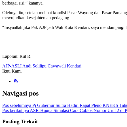
berbagai sisi,” katanya.
Olehnya itu, setelah melihat kondisi Pasar Wayong dan Pasar Panjang
mewujudkan kesejahteraan pedagang.
“Insyaallah jika Pak AJP jadi Wali Kota Kendari, saya mendampingi be
Laporan: Rul R.
AJP-ASLI
Andi Solilipu
Cawawali Kendari
Ikuti Kami
Navigasi pos
Pos sebelumnya
Pj Gubernur Sultra Hadiri Rapat Pleno KNEKS Ta
Pos berikutnya
ASR-Hugua Simulasi Cara Coblos Nomor Urut 2 di Pi
Posting Terkait