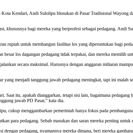
Kota Kendari, Andi Sulolipu blusukan di Pasar Tradisional Wayong da
rasi, khususnya bagi mereka yang berprofesi sebagai pedagang. Andi 
ran rupiah untuk membangun fasilitas los yang diperuntukan bagi ped
gian besar los dagangan pedagang tidak terpakai, dan mereka memilih u
dijalankan secara maksimal. Harusnya dengan anggaran miliaran mamp
sar yang menjadi tanggung jawab pedagang meningkat, tapi ini malah 
Saat itu, apakah dianggarkan, tetapi sisi lain, bagaimana pedagang bis
tanggung jawab PD Pasar,” kata dia.
pu, cukup menggambarkan pemerintah hanya fokus pada pembangunan, te
atkan para pedagang. Sebab masukan dan saran mereka penting untuk di
skusi dengan pedagang, nyamannya mereka dimana, beri mereka gambara