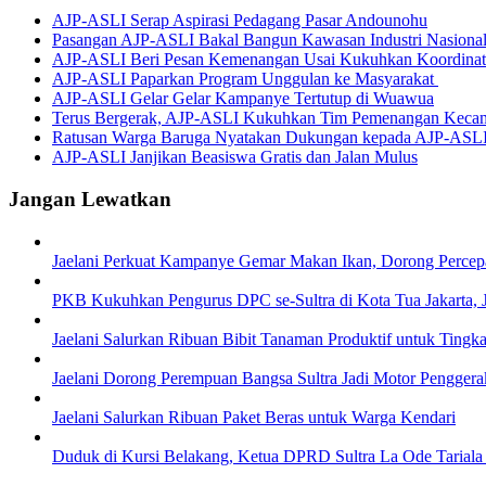
AJP-ASLI Serap Aspirasi Pedagang Pasar Andounohu
Pasangan AJP-ASLI Bakal Bangun Kawasan Industri Nasiona
AJP-ASLI Beri Pesan Kemenangan Usai Kukuhkan Koordina
AJP-ASLI Paparkan Program Unggulan ke Masyarakat
AJP-ASLI Gelar Gelar Kampanye Tertutup di Wuawua
Terus Bergerak, AJP-ASLI Kukuhkan Tim Pemenangan Keca
Ratusan Warga Baruga Nyatakan Dukungan kepada AJP-ASL
AJP-ASLI Janjikan Beasiswa Gratis dan Jalan Mulus
Jangan Lewatkan
Jaelani Perkuat Kampanye Gemar Makan Ikan, Dorong Percepa
PKB Kukuhkan Pengurus DPC se-Sultra di Kota Tua Jakarta, Jae
Jaelani Salurkan Ribuan Bibit Tanaman Produktif untuk Ting
Jaelani Dorong Perempuan Bangsa Sultra Jadi Motor Pengger
Jaelani Salurkan Ribuan Paket Beras untuk Warga Kendari
Duduk di Kursi Belakang, Ketua DPRD Sultra La Ode Tariala