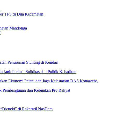
l
tor TPS di Dua Kecamatan
matan Mandonga
I
tan Penurunan Stunting di Kendari
lani: Perkuat Soliditas dan Politik Kehadiran
katkan Ekonomi Petani dan Jaga Kelestarian DAS Konaweha
ak Pembangunan dan Kebijakan Pro Rakyat
 “Dicueki” di Rakerwil NasDem