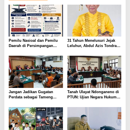
Pemilu Nasioal dan Pemilu
31 Tahun Menelusuri Jejak
Daerah di Persimpangan
Leluhur, Abdul Azis Tondrang
Jalan
Ditetapkan Sebagai Datu
Wuno Sausu XIII
Jangan Jadikan Gugatan
Tanah Ulayat Ndonganeno di
Perdata sebagai Tameng
PTUN: Ujian Negara Hukum
Tindak Pidana
dalam Melindungi Hak
Masyarakat Adat