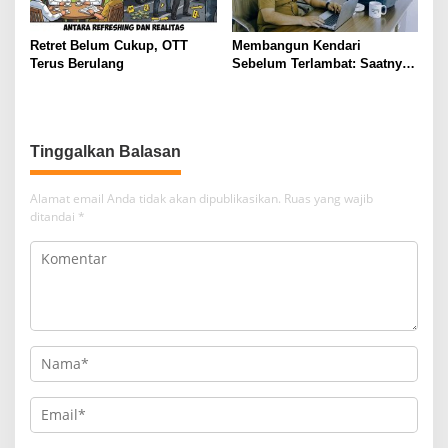
Retret Belum Cukup, OTT
Membangun Kendari
Terus Berulang
Sebelum Terlambat: Saatnya
Flyover Menjadi Agenda
Strategis Kota
Tinggalkan Balasan
Alamat email Anda tidak akan dipublikasikan.
Ruas yang wajib
ditandai
*