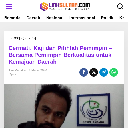
L
e
w
a
Beranda
Daerah
Nasional
Internasional
Politik
Krim
t
i
k
Homepage
/
Opini
C
e
e
k
Cermati, Kaji dan Pilihlah Pemimpin –
r
o
m
n
Bersama Pemimpin Berkualitas untuk
a
t
Kemajuan Daerah
t
e
i
n
Tim Redaksi
1 Maret 2024
,
Opini
K
a
j
i
d
a
n
P
i
l