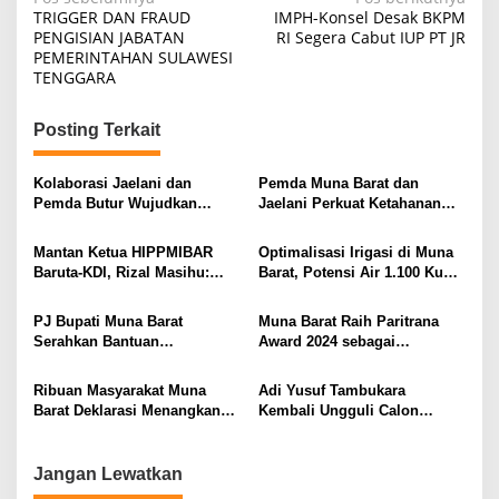
N
TRIGGER DAN FRAUD
IMPH-Konsel Desak BKPM
a
PENGISIAN JABATAN
RI Segera Cabut IUP PT JR
PEMERINTAHAN SULAWESI
v
TENGGARA
i
g
Posting Terkait
a
s
Kolaborasi Jaelani dan
Pemda Muna Barat dan
Pemda Butur Wujudkan
Jaelani Perkuat Ketahanan
i
Swasembada Pangan
Pangan Lewat Bantuan
Alsintan dan Benih Padi
p
Mantan Ketua HIPPMIBAR
Optimalisasi Irigasi di Muna
Baruta-KDI, Rizal Masihu:
Barat, Potensi Air 1.100 Kubik
o
Jaga Persatuan Menjelang
Per Hari Akan Dimaksimalkan
s
Putusan MK
PJ Bupati Muna Barat
Muna Barat Raih Paritrana
Serahkan Bantuan
Award 2024 sebagai
Pendidikan dan
Kabupaten Terbaik Inovasi
Pembangunan Rumah Ibadah
Zona Sulawesi
Ribuan Masyarakat Muna
Adi Yusuf Tambukara
Barat Deklarasi Menangkan
Kembali Ungguli Calon
Tina Nur Alam
Bupati Konsel Lainnya
Melalui Polling Online
Jangan Lewatkan