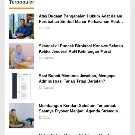
Terpopuler
Atas Dugaan Pengabaian Hukum Adat dalam
Perubahan Simbol Mahar Perkawinan Adat
Masyarakat Pulau Wawonii
Di Opini
Skandal di Puncak Birokrasi Konawe Selatan
Ketika Jenderal ASN Kehilangan Moral
Di Daerah
Saat Bupati Menunda Jawaban, Mengapa
Administrasi Tanah Tetap Berjalan?
Di Daerah
Membangun Kendari Sebelum Terlambat:
Saatnya Flyover Menjadi Agenda Strategis
Kota
Di Opini