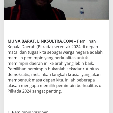
i
h
l
a
h
P
e
m
i
MUNA BARAT, LINKSULTRA.COM
– Pemilihan
m
Kepala Daerah (Pilkada) serentak 2024 di depan
p
mata, dan tugas kita sebagai warga negara adalah
i
n
memilih pemimpin yang berkualitas untuk
-
memimpin daerah ini ke arah yang lebih baik.
B
Pemilihan pemimpin bukanlah sekadar rutinitas
e
demokratis, melainkan langkah krusial yang akan
r
s
membentuk masa depan kita. Inilah beberapa
a
alasan mengapa memilih pemimpin berkualitas di
m
Pilkada 2024 sangat penting.
a
P
e
m
i
1. Pemimpin Visioner