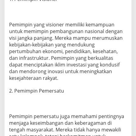
m
p
i
n
Pemimpin yang visioner memiliki kemampuan
B
e
untuk memimpin pembangunan nasional dengan
r
visi jangka panjang. Mereka mampu merumuskan
k
kebijakan-kebijakan yang mendukung
u
pertumbuhan ekonomi, pendidikan, kesehatan,
a
dan infrastruktur. Pemimpin yang berkualitas
l
i
dapat menciptakan iklim investasi yang kondusif
t
dan mendorong inovasi untuk meningkatkan
a
kesejahteraan rakyat.
s
u
2. Pemimpin Pemersatu
n
t
u
k
K
Pemimpin pemersatu juga memahami pentingnya
e
menjaga keseimbangan dan keberagaman di
m
a
tengah masyarakat. Mereka tidak hanya mewakili
j