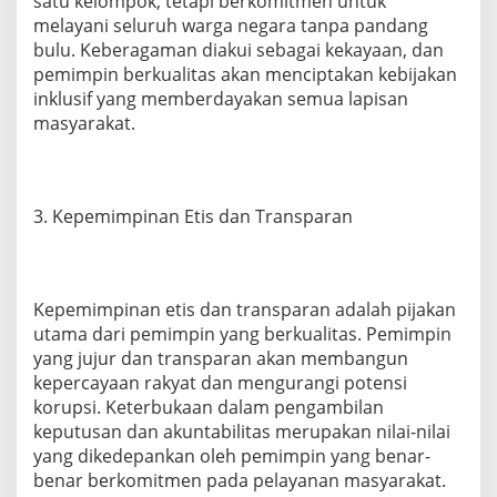
satu kelompok, tetapi berkomitmen untuk
u
melayani seluruh warga negara tanpa pandang
a
bulu. Keberagaman diakui sebagai kekayaan, dan
n
pemimpin berkualitas akan menciptakan kebijakan
D
a
inklusif yang memberdayakan semua lapisan
e
masyarakat.
r
a
h
3. Kepemimpinan Etis dan Transparan
Kepemimpinan etis dan transparan adalah pijakan
utama dari pemimpin yang berkualitas. Pemimpin
yang jujur dan transparan akan membangun
kepercayaan rakyat dan mengurangi potensi
korupsi. Keterbukaan dalam pengambilan
keputusan dan akuntabilitas merupakan nilai-nilai
yang dikedepankan oleh pemimpin yang benar-
benar berkomitmen pada pelayanan masyarakat.