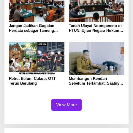
Jangan Jadikan Gugatan
Tanah Ulayat Ndonganeno di
Perdata sebagai Tameng
PTUN: Ujian Negara Hukum
Tindak Pidana
dalam Melindungi Hak
Masyarakat Adat
Retret Belum Cukup, OTT
Membangun Kendari
Terus Berulang
Sebelum Terlambat: Saatnya
Flyover Menjadi Agenda
Strategis Kota
View More