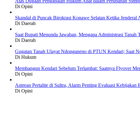
Atas Dugaan Pengabaian Hukum Adat dalam Perubahan Simbo
Di Opini
Skandal di Puncak Birokrasi Konawe Selatan Ketika Jendera
Di Daerah
Saat Bupati Menunda Jawaban, Mengapa Administrasi Tanah T
Di Daerah
Gugatan Tanah Ulayat Ndonganeno di PTUN Kendari; Saat N
Di Hukum
Membangun Kendari Sebelum Terlambat: Saatnya Flyover Menj
Di Opini
Antrean Pertalite di Sultra, Alarm Penting Evaluasi Kebijakan 
Di Opini