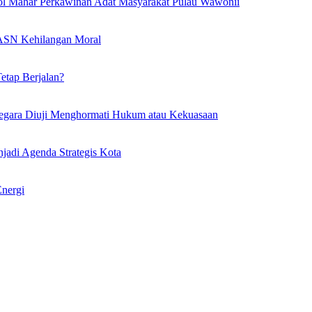
l Mahar Perkawinan Adat Masyarakat Pulau Wawonii
l ASN Kehilangan Moral
etap Berjalan?
egara Diuji Menghormati Hukum atau Kekuasaan
adi Agenda Strategis Kota
Energi