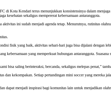
C di Kota Kendari terus menunjukkan konsistensinya dalam menjaga ke
njaga kesehatan sekaligus mempererat kebersamaan antaranggota.
tivitas ini sudah menjadi agenda tetap. Menurutnya, rutinitas olahrag
itas.
isi fisik yang baik, aktivitas sehari-hari juga bisa dijalani dengan l
 ruang kebersamaan yang memperkuat hubungan antaranggota. Suasana s
kami bisa saling berinteraksi, bercanda, sekaligus melepas penat,” tam
as dan kekompakan. Setiap pertandingan mini soccer yang mereka jalani
n dapat menjadi inspirasi bagi komunitas lain untuk menjadikan olahrag