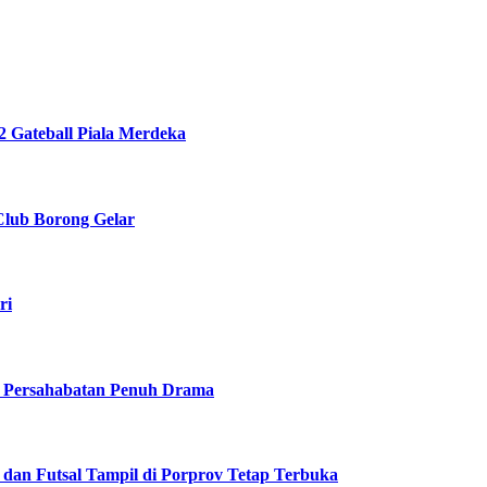
 Gateball Piala Merdeka
Club Borong Gelar
ri
a Persahabatan Penuh Drama
a dan Futsal Tampil di Porprov Tetap Terbuka