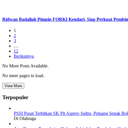
Ridwan Badallah Pimpin FORKI Kendari, Siap Perkuat Pembin
1
2
3
…
12
Berikutnya
No More Posts Available.
No more pages to load.
View More
Terpopuler
PSSI Pusat Terbitkan SK Plt Asprov Sultra, Peluang Sepak Bol
Di Olahraga