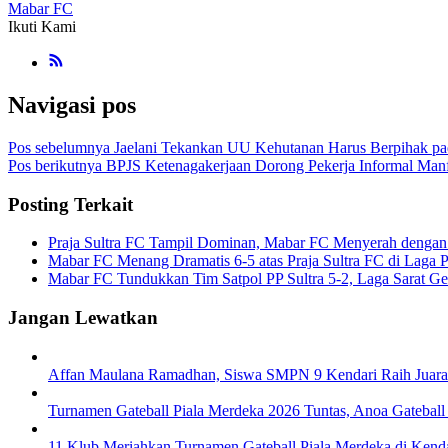
Mabar FC
Ikuti Kami
Navigasi pos
Pos sebelumnya
Jaelani Tekankan UU Kehutanan Harus Berpihak pad
Pos berikutnya
BPJS Ketenagakerjaan Dorong Pekerja Informal Manf
Posting Terkait
Praja Sultra FC Tampil Dominan, Mabar FC Menyerah dengan
Mabar FC Menang Dramatis 6-5 atas Praja Sultra FC di Laga 
Mabar FC Tundukkan Tim Satpol PP Sultra 5-2, Laga Sarat Ge
Jangan Lewatkan
Affan Maulana Ramadhan, Siswa SMPN 9 Kendari Raih Juara 
Turnamen Gateball Piala Merdeka 2026 Tuntas, Anoa Gateball
11 Klub Meriahkan Turnamen Gateball Piala Merdeka di Kend