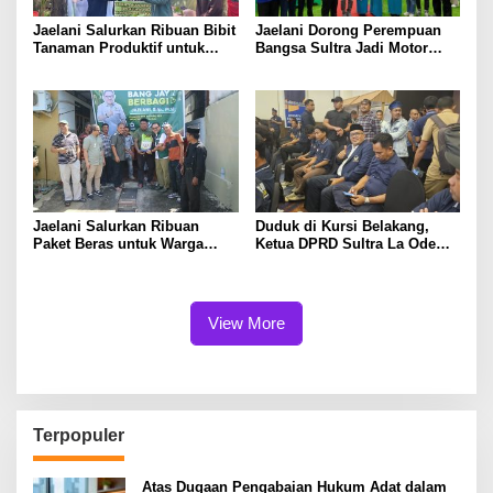
Jaelani Salurkan Ribuan Bibit
Jaelani Dorong Perempuan
Tanaman Produktif untuk
Bangsa Sultra Jadi Motor
Tingkatkan Ekonomi Petani
Penggerak Pembangunan
dan Jaga Kelestarian DAS
dan Kebijakan Pro Rakyat
Konaweha
Jaelani Salurkan Ribuan
Duduk di Kursi Belakang,
Paket Beras untuk Warga
Ketua DPRD Sultra La Ode
Kendari
Tariala “Dicueki” di Rakerwil
NasDem
View More
Terpopuler
Atas Dugaan Pengabaian Hukum Adat dalam