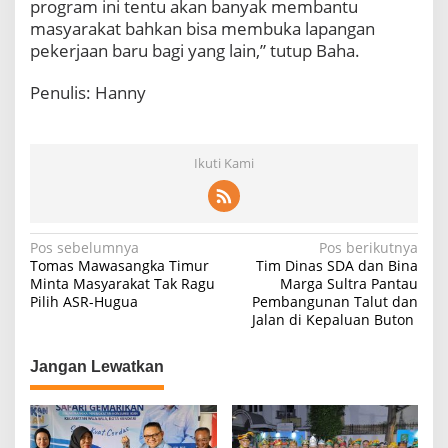
program ini tentu akan banyak membantu
masyarakat bahkan bisa membuka lapangan
pekerjaan baru bagi yang lain,” tutup Baha.
Penulis: Hanny
Ikuti Kami
N
Pos sebelumnya
Pos berikutnya
Tomas Mawasangka Timur
Tim Dinas SDA dan Bina
a
Minta Masyarakat Tak Ragu
Marga Sultra Pantau
Pilih ASR-Hugua
Pembangunan Talut dan
v
Jalan di Kepaluan Buton
i
g
Jangan Lewatkan
a
s