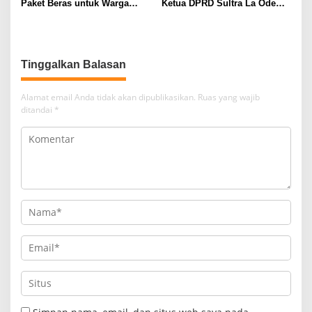
Paket Beras untuk Warga
Ketua DPRD Sultra La Ode
Kendari
Tariala “Dicueki” di Rakerwil
NasDem
Tinggalkan Balasan
Alamat email Anda tidak akan dipublikasikan.
Ruas yang wajib
ditandai
*