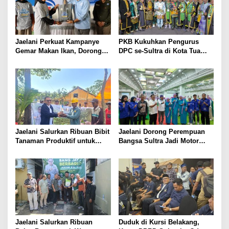
i
p
o
s
Jaelani Perkuat Kampanye
PKB Kukuhkan Pengurus
Gemar Makan Ikan, Dorong
DPC se-Sultra di Kota Tua
Percepatan Penurunan
Jakarta, Jaelani: Perkuat
Stunting di Kendari
Soliditas dan Politik
Kehadiran
Jaelani Salurkan Ribuan Bibit
Jaelani Dorong Perempuan
Tanaman Produktif untuk
Bangsa Sultra Jadi Motor
Tingkatkan Ekonomi Petani
Penggerak Pembangunan
dan Jaga Kelestarian DAS
dan Kebijakan Pro Rakyat
Konaweha
Jaelani Salurkan Ribuan
Duduk di Kursi Belakang,