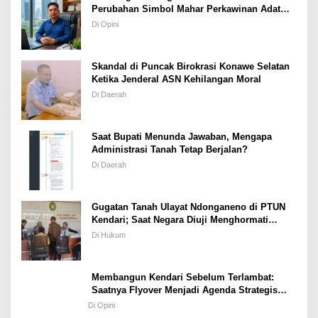
Perubahan Simbol Mahar Perkawinan Adat
Masyarakat Pulau Wawonii
Di Opini
Skandal di Puncak Birokrasi Konawe Selatan
Ketika Jenderal ASN Kehilangan Moral
Di Daerah
Saat Bupati Menunda Jawaban, Mengapa
Administrasi Tanah Tetap Berjalan?
Di Daerah
Gugatan Tanah Ulayat Ndonganeno di PTUN
Kendari; Saat Negara Diuji Menghormati
Hukum atau Kekuasaan
Di Hukum
Membangun Kendari Sebelum Terlambat:
Saatnya Flyover Menjadi Agenda Strategis
Kota
Di Opini