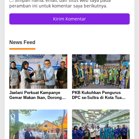
Simpan nama, email, dan situs web saya pada
peramban ini untuk komentar saya berikutnya.
News Feed
Jaelani Perkuat Kampanye
PKB Kukuhkan Pengurus
Gemar Makan Ikan, Dorong
DPC se-Sultra di Kota Tua
Percepatan Penurunan
Jakarta, Jaelani: Perkuat
Stunting di Kendari
Soliditas dan Politik
Kehadiran