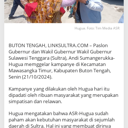
k
a
T
i
m
u
Hugua. Foto: Tim Media ASR
r
,
I
BUTON TENGAH, LINKSULTRA.COM – Paslon
n
Gubernur dan Wakil Gubernur Wakil Gubernur
i
Sulawesi Tenggara (Sultra), Andi Sumangerukka-
K
Hugua memggelar kampanye di Kecamatan
a
t
Mawasangka Timur, Kabupaten Buton Tengah,
a
Senin (21/10/2024).
A
S
Kampanye yang dilakukan oleh Hugua hari itu
R
dipadati oleh ribuan masyarakat yang merupakan
-
H
simpatisan dan relawan.
u
g
Hugua mengatakan bahwa ASR-Hugua sudah
u
paham akan kebutuhan masyarakat di sejumlah
a
daerah di Sultra. Hal ini yang membuat dirinya