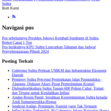
Sultra
Ikuti Kami
Navigasi pos
Pos sebelumnya
Presiden Jokowi Kembali Sumbang di Sultra,
Bobot Capai 1 Ton
Pos berikutnya
KPU Sultra Luncurkan Tahapan dan Jadwal
Penyelenggaraan Pilgub 2024
Posting Terkait
Gubernur Sultra Perkuat UMKM dan Infrastruktur Ekonomi
Daerah
Pemprov Sultra Percepat Peningkatan Jalan Punggaluku–
Alangga, Dukung Akses Pusat Pemerintahan Konsel
Disbunhortikultura Sultra Tanam 600 Pohon Cabai, Tomat,
dan Terung untuk Kendalikan Inflasi
Andap Resmi Pamit, Serahkan Kepemimpinan Sultra kepada
Andi Sumangerukka-Hugua
Jenderal Andap, Pemimpin Transisi yang Tak Terganti
Inflasi Sultra Terkendali, Pj Gubernur: Jelang Ramadan Harga