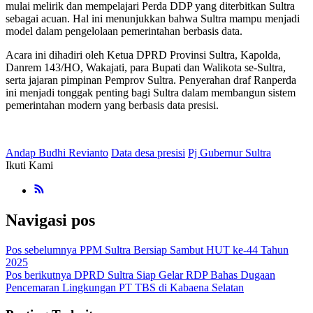
mulai melirik dan mempelajari Perda DDP yang diterbitkan Sultra
sebagai acuan. Hal ini menunjukkan bahwa Sultra mampu menjadi
model dalam pengelolaan pemerintahan berbasis data.
Acara ini dihadiri oleh Ketua DPRD Provinsi Sultra, Kapolda,
Danrem 143/HO, Wakajati, para Bupati dan Walikota se-Sultra,
serta jajaran pimpinan Pemprov Sultra. Penyerahan draf Ranperda
ini menjadi tonggak penting bagi Sultra dalam membangun sistem
pemerintahan modern yang berbasis data presisi.
Andap Budhi Revianto
Data desa presisi
Pj Gubernur Sultra
Ikuti Kami
Navigasi pos
Pos sebelumnya
PPM Sultra Bersiap Sambut HUT ke-44 Tahun
2025
Pos berikutnya
DPRD Sultra Siap Gelar RDP Bahas Dugaan
Pencemaran Lingkungan PT TBS di Kabaena Selatan