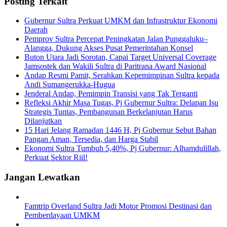
Posting Terkait
Gubernur Sultra Perkuat UMKM dan Infrastruktur Ekonomi
Daerah
Pemprov Sultra Percepat Peningkatan Jalan Punggaluku–
Alangga, Dukung Akses Pusat Pemerintahan Konsel
Buton Utara Jadi Sorotan, Capai Target Universal Coverage
Jamsostek dan Wakili Sultra di Paritrana Award Nasional
Andap Resmi Pamit, Serahkan Kepemimpinan Sultra kepada
Andi Sumangerukka-Hugua
Jenderal Andap, Pemimpin Transisi yang Tak Terganti
Refleksi Akhir Masa Tugas, Pj Gubernur Sultra: Delapan Isu
Strategis Tuntas, Pembangunan Berkelanjutan Harus
Dilanjutkan
15 Hari Jelang Ramadan 1446 H, Pj Gubernur Sebut Bahan
Pangan Aman, Tersedia, dan Harga Stabil
Ekonomi Sultra Tumbuh 5,40%, Pj Gubernur: Alhamdulillah,
Perkuat Sektor Riil!
Jangan Lewatkan
Famtrip Overland Sultra Jadi Motor Promosi Destinasi dan
Pemberdayaan UMKM