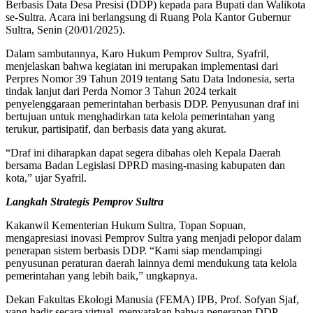
Berbasis Data Desa Presisi (DDP) kepada para Bupati dan Walikota
se-Sultra. Acara ini berlangsung di Ruang Pola Kantor Gubernur
Sultra, Senin (20/01/2025).
Dalam sambutannya, Karo Hukum Pemprov Sultra, Syafril,
menjelaskan bahwa kegiatan ini merupakan implementasi dari
Perpres Nomor 39 Tahun 2019 tentang Satu Data Indonesia, serta
tindak lanjut dari Perda Nomor 3 Tahun 2024 terkait
penyelenggaraan pemerintahan berbasis DDP. Penyusunan draf ini
bertujuan untuk menghadirkan tata kelola pemerintahan yang
terukur, partisipatif, dan berbasis data yang akurat.
“Draf ini diharapkan dapat segera dibahas oleh Kepala Daerah
bersama Badan Legislasi DPRD masing-masing kabupaten dan
kota,” ujar Syafril.
Langkah Strategis Pemprov Sultra
Kakanwil Kementerian Hukum Sultra, Topan Sopuan,
mengapresiasi inovasi Pemprov Sultra yang menjadi pelopor dalam
penerapan sistem berbasis DDP. “Kami siap mendampingi
penyusunan peraturan daerah lainnya demi mendukung tata kelola
pemerintahan yang lebih baik,” ungkapnya.
Dekan Fakultas Ekologi Manusia (FEMA) IPB, Prof. Sofyan Sjaf,
yang hadir secara virtual, menyatakan bahwa penerapan DDP