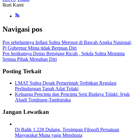
Ikuti Kami
Navigasi pos
Pos sebelumnya
Inflasi Sultra Merosot di Bawah Angka Nasional,
Pj Gubernur Minta tidak Berpuas Diri
Pos berikutnya
Demo Berujung Ricuh , Sekda Sultra Meminta
Semua Pihak Menahan Diri
Posting Terkait
LMAT Sultra Desak Pemerintah Terbitkan Regulasi
Perlindungan Tanah Adat Tolaki
Keluarga Pencinta dan Pencipta Seni Budaya Tolaki: Jejak
Abadi Tondrang-Tamburaka
Jangan Lewatkan
Di Balik 1.228 Dulang, Tersimpan Filosofi Persatuan
Masyarakat Muna yang Mendunia