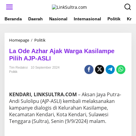
L
e
w
a
Beranda
Daerah
Nasional
Internasional
Politik
Krim
t
i
k
Homepage
/
Politik
L
e
a
k
La Ode Azhar Ajak Warga Kasilampe
O
o
d
n
Pilih AJP-ASLI
e
t
A
e
Tim Redaksi
10 September 2024
Politik
z
n
h
a
r
KENDARI, LINKSULTRA.COM
– Aksan Jaya Putra-
A
j
Andi Sulolipu (AJP-ASLI) kembali melaksanakan
a
kampanye dialogis di Kelurahan Kasilampe,
k
Kecamatan Kendari, Kota Kendari, Sulawesi
W
Tenggara (Sultra), Senin (9/9/2024) malam.
a
r
g