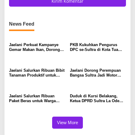
News Feed
Jaelani Perkuat Kampanye
PKB Kukuhkan Pengurus
Gemar Makan Ikan, Dorong
DPC se-Sultra di Kota Tua
Percepatan Penurunan
Jakarta, Jaelani: Perkuat
Stunting di Kendari
Soliditas dan Politik
Kehadiran
Jaelani Salurkan Ribuan Bibit
Jaelani Dorong Perempuan
Tanaman Produktif untuk
Bangsa Sultra Jadi Motor
Tingkatkan Ekonomi Petani
Penggerak Pembangunan
dan Jaga Kelestarian DAS
dan Kebijakan Pro Rakyat
Konaweha
Jaelani Salurkan Ribuan
Duduk di Kursi Belakang,
Paket Beras untuk Warga
Ketua DPRD Sultra La Ode
Kendari
Tariala “Dicueki” di Rakerwil
NasDem
View More