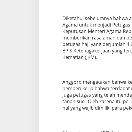
3
J
u
t
Diketahui sebelumnya bahwa 
a
Agama untuk menjadi Petugas 
Keputusan Menteri Agama Repu
memberikan rasa aman dan be
petugas haji yang berjumlah 4.
BPJS Ketenagakerjaan yang terd
Kematian (JKM).
Anggoro mengatakan bahwa kej
pemberi kerja bahwa terdapat r
juga petugas yang telah mended
tanah suci. Oleh karena itu pe
hal yang wajib dimiliki para pek