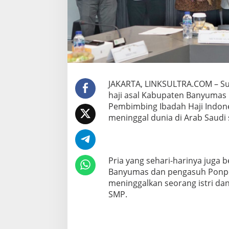
s
,
M
e
n
a
g
Y
a
JAKARTA, LINKSULTRA.COM – Su
q
haji asal Kabupaten Banyumas u
u
Pembimbing Ibadah Haji Indone
t
meninggal dunia di Arab Saudi
S
e
r
a
h
Pria yang sehari-harinya juga 
k
Banyumas dan pengasuh Ponpe
a
meninggalkan seorang istri da
n
S
SMP.
a
n
t