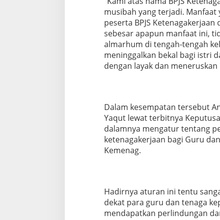
“Kami atas nama BPJS Ketena
musibah yang terjadi. Manfaa
peserta BPJS Ketenagakerjaan 
sebesar apapun manfaat ini, t
almarhum di tengah-tengah ke
meninggalkan bekal bagi istri
dengan layak dan meneruskan p
Dalam kesempatan tersebut A
Yaqut lewat terbitnya Keputu
dalamnya mengatur tentang pe
ketenagakerjaan bagi Guru dan
Kemenag.
Hadirnya aturan ini tentu sang
dekat para guru dan tenaga k
mendapatkan perlindungan dari