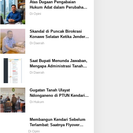
Atas Dugaan Pengabaian
Hukum Adat dalam Perubahan
Simbol Mahar Perkawinan Adat
Di Opini
Masyarakat Pulau Wawonii
Skandal di Puncak Birokrasi
Konawe Selatan Ketika Jenderal
ASN Kehilangan Moral
Di Daerah
Saat Bupati Menunda Jawaban,
Mengapa Administrasi Tanah
Tetap Berjalan?
Di Daerah
Gugatan Tanah Ulayat
Ndonganeno di PTUN Kendari;
Saat Negara Diuji Menghormati
Di Hukum
Hukum atau Kekuasaan
Membangun Kendari Sebelum
Terlambat: Saatnya Flyover
Menjadi Agenda Strategis Kota
Di Opini