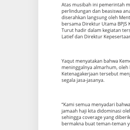
u
Atas musibah ini pemerintah
n
perlindungan dan beasiswa anak
a
n
diserahkan langsung oleh Ment
B
bersama Direktur Utama BPJS K
P
Turut hadir dalam kegiatan te
J
Latief dan Direktur Kepesertaa
S
K
e
t
e
Yaqut menyatakan bahwa Kemen
n
meninggalnya almarhum, oleh k
a
Ketenagakerjaan tersebut men
g
a
segala jasa-jasanya.
k
e
r
j
“Kami semua menyadari bahwa 
a
a
jamaah haji kita didominasi ole
n
sehingga coverage yang diberik
1
bermakna buat teman-teman ya
8