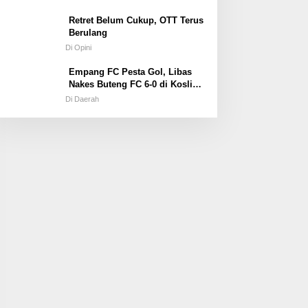
Retret Belum Cukup, OTT Terus
Berulang
Di Opini
Empang FC Pesta Gol, Libas
Nakes Buteng FC 6-0 di Kosliwu
Cup XIX
Di Daerah