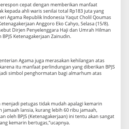
 merespon cepat dengan memberikan manfaat
 kepada ahli waris senilai total Rp183 juta yang
eri Agama Republik Indonesia Yaqut Cholil Qoumas
etenagakerjaan Anggoro Eko Cahyo, Selasa (15/8).
rsebut Dirjen Penyelenggara Haji dan Umrah Hilman
n BPJS Ketenagakerjaan Zainudin.
terian Agama juga merasakan kehilangan atas
arena itu manfaat perlindungan yang diberikan BPJS
jadi simbol penghormatan bagi almarhum atas
menjadi petugas tidak mudah apalagi kemarin
h jamaah lansia, kurang lebih 60 ribu jamaah,
an oleh BPJS (Ketenagakerjaan) ini tentu akan sangat
ng kemarin bertugas,”ucapnya.