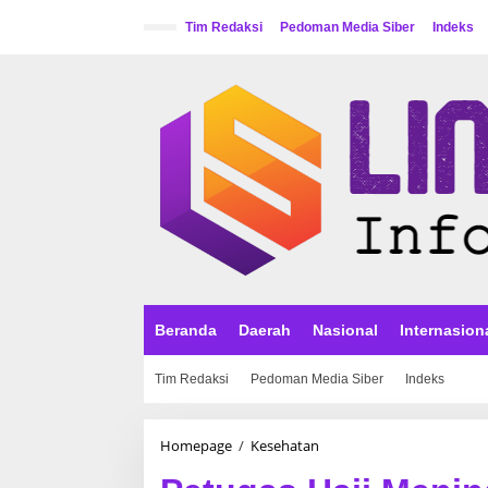
L
e
Tim Redaksi
Pedoman Media Siber
Indeks
w
a
t
i
k
e
k
o
n
t
e
n
Beranda
Daerah
Nasional
Internasion
Tim Redaksi
Pedoman Media Siber
Indeks
Homepage
/
Kesehatan
P
e
t