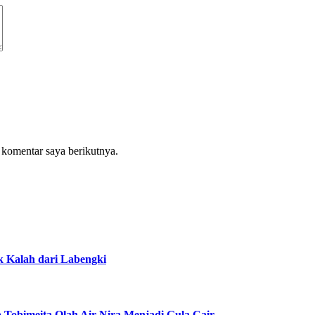
 komentar saya berikutnya.
k Kalah dari Labengki
obimeita Olah Air Nira Menjadi Gula Cair