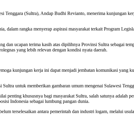
esi Tenggara (Sultra), Andap Budhi Revianto, menerima kunjungan ke
a, dalam rangka menyerap aspirasi masyarakat terkait Program Legisl
dan ucapan terima kasih atas dipilihnya Provinsi Sultra sebagai tem
legnas yang lebih relevan dengan kondisi nyata daerah.
oga kunjungan kerja ini dapat menjadi jembatan komunikasi yang kua
insi Sultra untuk memberikan gambaran umum mengenai Sulawesi Tengg
ai penting khususnya bagi masyarakat Sultra, salah satunya adalah pen
isi Indonesia sebagai lumbung pangan dunia.
m terselesaikan antara pemerintah dan industri logam, melalui usulan 