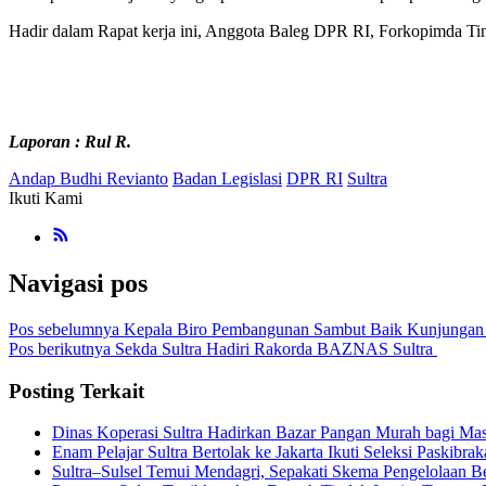
Hadir dalam Rapat kerja ini, Anggota Baleg DPR RI, Forkopimda Tin
Laporan : Rul R.
Andap Budhi Revianto
Badan Legislasi
DPR RI
Sultra
Ikuti Kami
Navigasi pos
Pos sebelumnya
Kepala Biro Pembangunan Sambut Baik Kunjungan 
Pos berikutnya
Sekda Sultra Hadiri Rakorda BAZNAS Sultra
Posting Terkait
Dinas Koperasi Sultra Hadirkan Bazar Pangan Murah bagi Mas
Enam Pelajar Sultra Bertolak ke Jakarta Ikuti Seleksi Paskibra
Sultra–Sulsel Temui Mendagri, Sepakati Skema Pengelolaan 