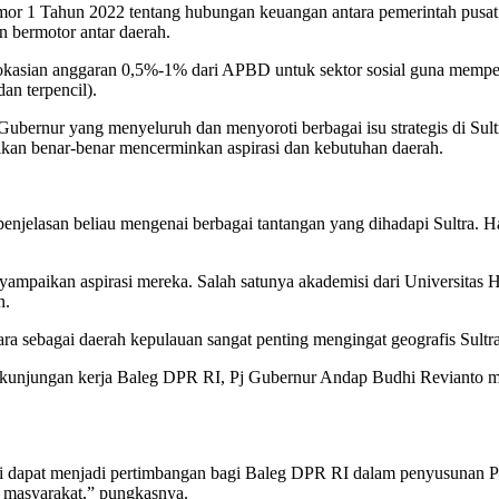
or 1 Tahun 2022 tentang hubungan keuangan antara pemerintah pusat
n bermotor antar daerah.
okasian anggaran 0,5%-1% dari APBD untuk sektor sosial guna memper
dan terpencil).
ubernur yang menyeluruh dan menyoroti berbagai isu strategis di Su
asilkan benar-benar mencerminkan aspirasi dan kebutuhan daerah.
penjelasan beliau mengenai berbagai tantangan yang dihadapi Sultra. 
nyampaikan aspirasi mereka. Salah satunya akademisi dari Universita
n.
sebagai daerah kepulauan sangat penting mengingat geografis Sultra
i kunjungan kerja Baleg DPR RI, Pj Gubernur Andap Budhi Revianto m
di dapat menjadi pertimbangan bagi Baleg DPR RI dalam penyusunan Pr
i masyarakat,” pungkasnya.