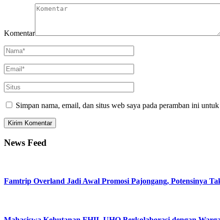
Komentar
Simpan nama, email, dan situs web saya pada peramban ini untuk
News Feed
Famtrip Overland Jadi Awal Promosi Pajongang, Potensinya Ta
Mahasiswa Kehutanan FHIL UHO Berkolaborasi dengan Warga T