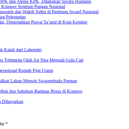
n BPK dan Atensi KPK, Dilakukan Secara Humanis
n Konawe Sentrum Pangan Nasional
msostek dan Wakili Sultra di Paritrana Award Nasional
n Pelestarian
i, Dimeriahkan Pawai Ta’aruf di Kota Kendari
ak Kalah dari Labengki
Tobimeita Olah Air Nira Menjadi Gula Cair
erasional Rumah Pijat Utami
malkan Lahan Menuju Swasembada Pangan
oflok dan Salurkan Bantuan Beras di Konawe
p Dibayarkan
dai
*