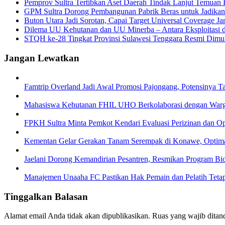
Pemprov Sultra Tertibkan Aset Daerah Tindak Lanjut Temua
GPM Sultra Dorong Pembangunan Pabrik Beras untuk Jadika
Buton Utara Jadi Sorotan, Capai Target Universal Coverage Ja
Dilema UU Kehutanan dan UU Minerba – Antara Eksploitasi da
STQH ke-28 Tingkat Provinsi Sulawesi Tenggara Resmi Dimula
Jangan Lewatkan
Famtrip Overland Jadi Awal Promosi Pajongang, Potensinya T
Mahasiswa Kehutanan FHIL UHO Berkolaborasi dengan Warga 
FPKH Sultra Minta Pemkot Kendari Evaluasi Perizinan dan Op
Kementan Gelar Gerakan Tanam Serempak di Konawe, Opti
Jaelani Dorong Kemandirian Pesantren, Resmikan Program Bi
Manajemen Unaaha FC Pastikan Hak Pemain dan Pelatih Teta
Tinggalkan Balasan
Alamat email Anda tidak akan dipublikasikan.
Ruas yang wajib ditan