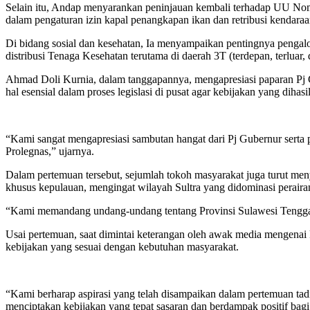
Selain itu, Andap menyarankan peninjauan kembali terhadap UU Nom
dalam pengaturan izin kapal penangkapan ikan dan retribusi kendaraa
Di bidang sosial dan kesehatan, Ia menyampaikan pentingnya pengal
distribusi Tenaga Kesehatan terutama di daerah 3T (terdepan, terluar, 
Ahmad Doli Kurnia, dalam tanggapannya, mengapresiasi paparan Pj G
hal esensial dalam proses legislasi di pusat agar kebijakan yang dih
“Kami sangat mengapresiasi sambutan hangat dari Pj Gubernur serta 
Prolegnas,” ujarnya.
Dalam pertemuan tersebut, sejumlah tokoh masyarakat juga turut me
khusus kepulauan, mengingat wilayah Sultra yang didominasi peraira
“Kami memandang undang-undang tentang Provinsi Sulawesi Tenggara 
Usai pertemuan, saat dimintai keterangan oleh awak media mengena
kebijakan yang sesuai dengan kebutuhan masyarakat.
“Kami berharap aspirasi yang telah disampaikan dalam pertemuan ta
menciptakan kebijakan yang tepat sasaran dan berdampak positif bag