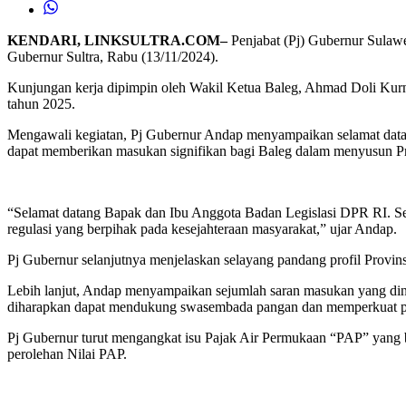
KENDARI, LINKSULTRA.COM–
Penjabat (Pj) Gubernur Sulaw
Gubernur Sultra, Rabu (13/11/2024).
Kunjungan kerja dipimpin oleh Wakil Ketua Baleg, Ahmad Doli Kurni
tahun 2025.
Mengawali kegiatan, Pj Gubernur Andap menyampaikan selamat datang 
dapat memberikan masukan signifikan bagi Baleg dalam menyusun Pro
“Selamat datang Bapak dan Ibu Anggota Badan Legislasi DPR RI. Sem
regulasi yang berpihak pada kesejahteraan masyarakat,” ujar Andap.
Pj Gubernur selanjutnya menjelaskan selayang pandang profil Prov
Lebih lanjut, Andap menyampaikan sejumlah saran masukan yang dinil
diharapkan dapat mendukung swasembada pangan dan memperkuat pos
Pj Gubernur turut mengangkat isu Pajak Air Permukaan “PAP” yang belu
perolehan Nilai PAP.