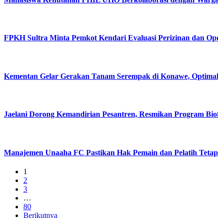
FPKH Sultra Minta Pemkot Kendari Evaluasi Perizinan dan Op
Kementan Gelar Gerakan Tanam Serempak di Konawe, Optim
Jaelani Dorong Kemandirian Pesantren, Resmikan Program Bio
Manajemen Unaaha FC Pastikan Hak Pemain dan Pelatih Teta
1
2
3
…
80
Berikutnya