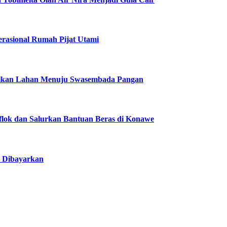
erasional Rumah Pijat Utami
alkan Lahan Menuju Swasembada Pangan
flok dan Salurkan Bantuan Beras di Konawe
p Dibayarkan