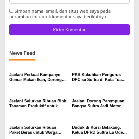
Simpan nama, email, dan situs web saya pada
peramban ini untuk komentar saya berikutnya.
News Feed
Jaelani Perkuat Kampanye
PKB Kukuhkan Pengurus
Gemar Makan Ikan, Dorong
DPC se-Sultra di Kota Tua
Percepatan Penurunan
Jakarta, Jaelani: Perkuat
Stunting di Kendari
Soliditas dan Politik
Kehadiran
Jaelani Salurkan Ribuan Bibit
Jaelani Dorong Perempuan
Tanaman Produktif untuk
Bangsa Sultra Jadi Motor
Tingkatkan Ekonomi Petani
Penggerak Pembangunan
dan Jaga Kelestarian DAS
dan Kebijakan Pro Rakyat
Konaweha
Jaelani Salurkan Ribuan
Duduk di Kursi Belakang,
Paket Beras untuk Warga
Ketua DPRD Sultra La Ode
Kendari
Tariala “Dicueki” di Rakerwil