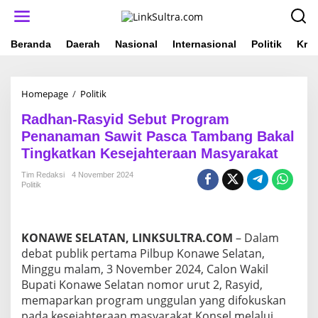
L
e
w
a
Beranda
Daerah
Nasional
Internasional
Politik
Krim
t
i
k
Homepage
/
Politik
R
e
a
k
Radhan-Rasyid Sebut Program
d
o
h
n
Penanaman Sawit Pasca Tambang Bakal
a
t
Tingkatkan Kesejahteraan Masyarakat
n
e
-
n
Tim Redaksi
4 November 2024
R
Politik
a
s
y
i
KONAWE SELATAN, LINKSULTRA.COM
– Dalam
d
debat publik pertama Pilbup Konawe Selatan,
S
Minggu malam, 3 November 2024, Calon Wakil
e
Bupati Konawe Selatan nomor urut 2, Rasyid,
b
u
memaparkan program unggulan yang difokuskan
t
pada kesejahteraan masyarakat Konsel melalui