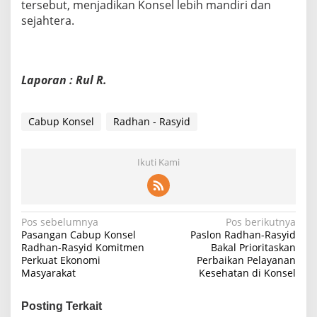
tersebut, menjadikan Konsel lebih mandiri dan
sejahtera.
Laporan : Rul R.
Cabup Konsel
Radhan - Rasyid
Ikuti Kami
N
Pos sebelumnya
Pos berikutnya
Pasangan Cabup Konsel
Paslon Radhan-Rasyid
a
Radhan-Rasyid Komitmen
Bakal Prioritaskan
Perkuat Ekonomi
Perbaikan Pelayanan
v
Masyarakat
Kesehatan di Konsel
i
g
Posting Terkait