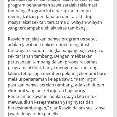
P
program penanaman sawit setelah reklamasi
r
tambang. Program ini diharapkan mampu
o
meningkatkan pendapatan dan taraf hidup
g
r
masyarakat sekitar, terutama di wilayah-wilayah
a
yang terdampak oleh aktivitas tambang.
m
P
Rasyid menjelaskan bahwa program tersebut
e
adalah jawaban konkret untuk mengatasi
n
a
tantangan ekonomi jangka panjang bagi warga di
n
sekitar lahan tambang. Dengan melibatkan
a
perusahaan tambang dalam proses reklamasi,
m
program ini tidak hanya mengembalikan fungsi
a
n
lahan, tetapi juga memberi peluang ekonomi baru
S
melalui penanaman kelapa sawit. “Kami ingin
a
pastikan bahwa setelah tambang, ada kehidupan
w
ekonomi yang berkelanjutan bagi warga.
i
Penanaman sawit ini adalah upaya kita untuk
t
P
mewujudkan kesejahteraan yang nyata dan
a
berkesinambungan,” ujar Rasyid dalam sesi tanya
s
jawab dengan tim panelis.
c