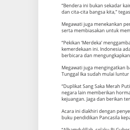
“Bendera ini bukan sekadar ka
dan cita-cita bangsa kita,” tega
Megawati juga menekankan pent
serta membiasakan untuk memu
“Pekikan ‘Merdeka’ menggambar
kemerdekaan ini. Indonesia ada
berbicara dan mengungkapkan 
Megawati juga mengingatkan b
Tunggal Ika sudah mulai luntur
“Duplikat Sang Saka Merah Put
negara lain memberikan horma
kejuangan. Jaga dan berikan te
Acara ini diakhiri dengan peny
buku pendidikan Pancasila kep
“Alhamdulillah, selaku Pj Gub