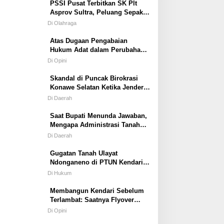
PSSI Pusat Terbitkan SK Plt
Asprov Sultra, Peluang Sepak
Bola dan Futsal Tampil di
Di Olahraga
Porprov Tetap Terbuka
Atas Dugaan Pengabaian
Hukum Adat dalam Perubahan
Simbol Mahar Perkawinan Adat
Di Opini
Masyarakat Pulau Wawonii
Skandal di Puncak Birokrasi
Konawe Selatan Ketika Jenderal
ASN Kehilangan Moral
Di Daerah
Saat Bupati Menunda Jawaban,
Mengapa Administrasi Tanah
Tetap Berjalan?
Di Daerah
Gugatan Tanah Ulayat
Ndonganeno di PTUN Kendari;
Saat Negara Diuji Menghormati
Di Hukum
Hukum atau Kekuasaan
Membangun Kendari Sebelum
Terlambat: Saatnya Flyover
Menjadi Agenda Strategis Kota
Di Opini