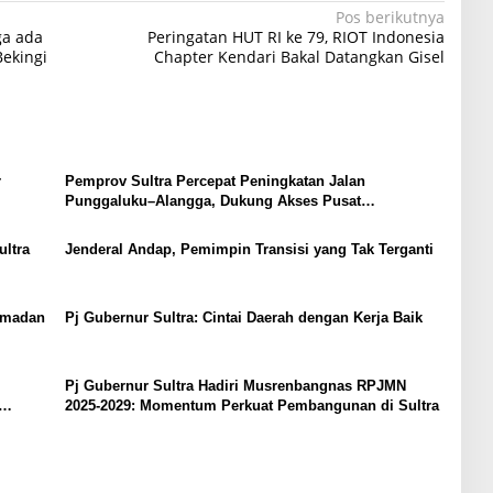
Pos berikutnya
ga ada
Peringatan HUT RI ke 79, RIOT Indonesia
ekingi
Chapter Kendari Bakal Datangkan Gisel
r
Pemprov Sultra Percepat Peningkatan Jalan
Punggaluku–Alangga, Dukung Akses Pusat
Pemerintahan Konsel
ltra
Jenderal Andap, Pemimpin Transisi yang Tak Terganti
Ramadan
Pj Gubernur Sultra: Cintai Daerah dengan Kerja Baik
Pj Gubernur Sultra Hadiri Musrenbangnas RPJMN
2025-2029: Momentum Perkuat Pembangunan di Sultra