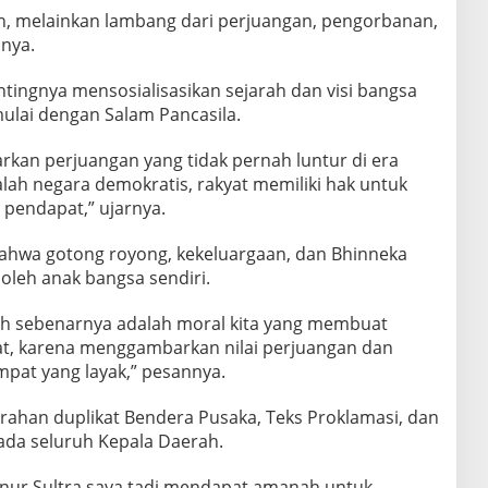
in, melainkan lambang dari perjuangan, pengorbanan,
snya.
ingnya mensosialisasikan sejarah dan visi bangsa
lai dengan Salam Pancasila.
kan perjuangan yang tidak pernah luntur di era
lah negara demokratis, rakyat memiliki hak untuk
pendapat,” ujarnya.
ahwa gotong royong, kekeluargaan, dan Bhinneka
 oleh anak bangsa sendiri.
ih sebenarnya adalah moral kita yang membuat
t, karena menggambarkan nilai perjuangan dan
mpat yang layak,” pesannya.
erahan duplikat Bendera Pusaka, Teks Proklamasi, dan
ada seluruh Kepala Daerah.
ernur Sultra saya tadi mendapat amanah untuk