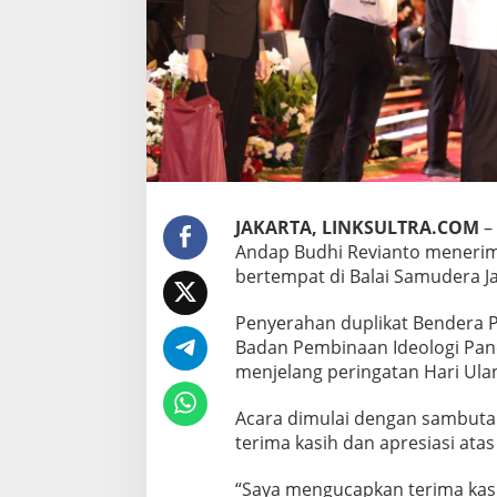
P
j
G
u
b
e
r
n
u
r
S
JAKARTA, LINKSULTRA.COM
– 
u
Andap Budhi Revianto menerim
l
bertempat di Balai Samudera Jak
t
r
a
Penyerahan duplikat Bendera Pu
:
Badan Pembinaan Ideologi Panc
I
menjelang peringatan Hari Ula
n
i
Acara dimulai dengan sambuta
M
o
terima kasih dan apresiasi at
m
e
“Saya mengucapkan terima kasih