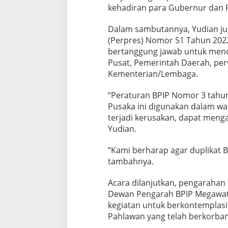
n
kehadiran para Gubernur dan P
B
e
r
Dalam sambutannya, Yudian ju
s
(Perpres) Nomor 51 Tahun 202
e
bertanggung jawab untuk mend
j
Pusat, Pemerintah Daerah, perw
a
Kementerian/Lembaga.
r
a
h
“Peraturan BPIP Nomor 3 tah
Pusaka ini digunakan dalam wa
terjadi kerusakan, dapat mengaj
Yudian.
“Kami berharap agar duplikat B
tambahnya.
Acara dilanjutkan, pengarahan 
Dewan Pengarah BPIP Megawati
kegiatan untuk berkontemplasi
Pahlawan yang telah berkorba