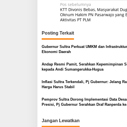
N
Pos sebelumnya
KTT Divonis Bebas, Masyarakat Du
a
Oknum Hakim PN Pasarwajo yang B
Aktivitas PT PLM
v
i
Posting Terkait
g
a
Gubernur Sultra Perkuat UMKM dan Infrastruktu
s
Ekonomi Daerah
i
Andap Resmi Pamit, Serahkan Kepemimpinan Su
p
kepada Andi Sumangerukka-Hugua
o
Inflasi Sultra Terkendali, Pj Gubernur: Jelang 
s
Harga Harus Stabil
Pemprov Sultra Dorong Implementasi Data Desa
Presisi, Pj Gubernur Serahkan Draf Ranperda ke
Kepala Daerah
Jangan Lewatkan