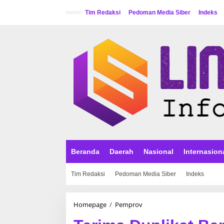
L
e
Tim Redaksi
Pedoman Media Siber
Indeks
w
a
t
i
k
e
k
o
n
t
e
n
Beranda
Daerah
Nasional
Internasion
Tim Redaksi
Pedoman Media Siber
Indeks
Homepage
/
Pemprov
T
e
r