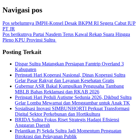
Navigasi pos
Pos sebelumnya
IMPH-Konsel Desak BKPM RI Segera Cabut IUP
PT JR
Pos berikutnya
Partai Nasdem Terus Kawal Rekap Suara Hingga
Pleno KPU Provinsi Sultra
Posting Terkait
Dispar Sultra Matangkan Persiapan Famtrip Overland 3
Kabupaten
Peringati Hari Koperasi Nasional, Dinas Koperasi Sultra
Gelar Pasar Rakyat dan Layanan Kesehatan Gratis
Gubernur ASR Bakal Kumpulkan Pengusaha Tambang
MBLB Bahas Reklamasi dan RKAB 2026
Peringati Hari Peduli Autisme Sedunia 2026, Dikbud Sultra
Gelar Lomba Mewarnai dan Menggambar untuk Anak TK
Sosialisasi Inovasi SIMBUNHORTI Perkuat Transformasi
Digital Sektor Perkebunan dan Hortikultura
BRIDA Sultra Fokus Riset Strategis Hadapi Efisiensi
Anggaran Daerah
Pelantikan Pj Sekda Sultra Jadi Momentum Penguatan
Birokrasi dan Pelayanan Publik