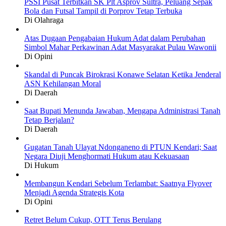
PSSI Pusat Terbitkan SK Plt Asprov Sultra, Peluang Sepak
Bola dan Futsal Tampil di Porprov Tetap Terbuka
Di Olahraga
Atas Dugaan Pengabaian Hukum Adat dalam Perubahan
Simbol Mahar Perkawinan Adat Masyarakat Pulau Wawonii
Di Opini
Skandal di Puncak Birokrasi Konawe Selatan Ketika Jenderal
ASN Kehilangan Moral
Di Daerah
Saat Bupati Menunda Jawaban, Mengapa Administrasi Tanah
Tetap Berjalan?
Di Daerah
Gugatan Tanah Ulayat Ndonganeno di PTUN Kendari; Saat
Negara Diuji Menghormati Hukum atau Kekuasaan
Di Hukum
Membangun Kendari Sebelum Terlambat: Saatnya Flyover
Menjadi Agenda Strategis Kota
Di Opini
Retret Belum Cukup, OTT Terus Berulang